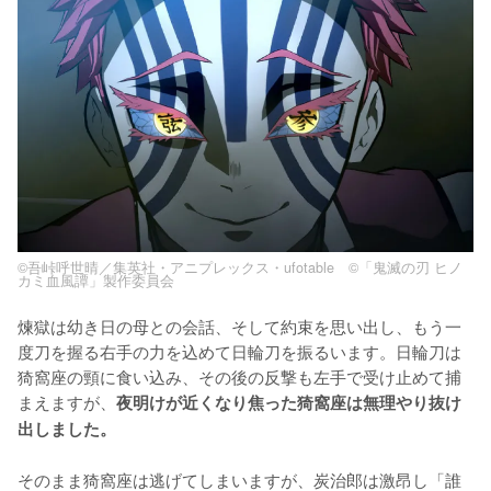
©吾峠呼世晴／集英社・アニプレックス・ufotable ©「鬼滅の刃 ヒノ
カミ血風譚」製作委員会
煉獄は幼き日の母との会話、そして約束を思い出し、もう一
度刀を握る右手の力を込めて日輪刀を振るいます。日輪刀は
猗窩座の頸に食い込み、その後の反撃も左手で受け止めて捕
まえますが、
夜明けが近くなり焦った猗窩座は無理やり抜け
出しました。
そのまま猗窩座は逃げてしまいますが、炭治郎は激昂し「誰