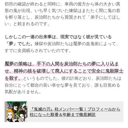
切符の確認が終わると同時に、車両の後方から体の大きい異
形の鬼が出現。いち早く気づいた煉獄はまたたく間に鬼の首
を斬り落とし、炭治郎たちから賞賛されて「弟子にしてほし
い」と頼まれるのです。

しかしこの一連の出来事は、現実ではなく彼が見ている
煉獄や炭治郎たちは魘夢の血鬼術によって、
「夢」でした。
すでに全員眠らされていたのです。

魘夢の策略は、手下の人間を炭治郎たちの夢に入り込ま
せ、精神の核を破壊して廃人にすることで安全に鬼殺隊士
を殺す、
というものでした。彼の計画どおり、炭治郎たちは
自分にとって都合の良い幸せな夢を見ており、誰も目覚める
気配がありません。
『鬼滅の刃』柱メンバー一覧！プロフィールから
柱になった順番＆年齢まで徹底解説