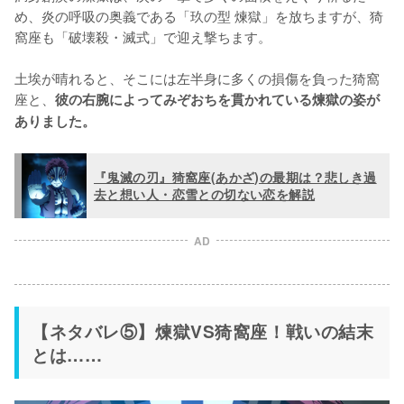
め、炎の呼吸の奥義である「玖の型 煉獄」を放ちますが、猗
窩座も「破壊殺・滅式」で迎え撃ちます。

土埃が晴れると、そこには左半身に多くの損傷を負った猗窩
座と、
彼の右腕によってみぞおちを貫かれている煉獄の姿が
ありました。
『鬼滅の刃』猗窩座(あかざ)の最期は？悲しき過
去と想い人・恋雪との切ない恋を解説
AD
【ネタバレ⑤】煉獄VS猗窩座！戦いの結末
とは……