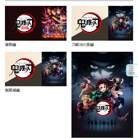
遊郭編
刀鍛冶の里編
目次
無限城編