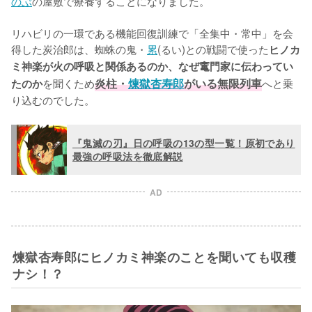
のぶ
の屋敷で療養することになりました。

リハビリの一環である機能回復訓練で「全集中・常中」を会
得した炭治郎は、蜘蛛の鬼・
累
(るい)との戦闘で使った
ヒノカ
ミ神楽が火の呼吸と関係あるのか、なぜ竃門家に伝わってい
を聞くため
炎柱・
煉獄杏寿郎
がいる無限列車
へと乗
たのか
り込むのでした。
『鬼滅の刃』日の呼吸の13の型一覧！原初であり
最強の呼吸法を徹底解説
AD
煉獄杏寿郎にヒノカミ神楽のことを聞いても収穫
ナシ！？