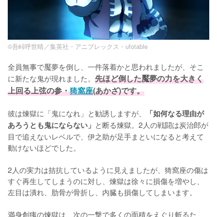
©吾峠呼世晴／集英社・アニプレックス・ufotable
全員無事で魘夢を倒し、一件落着かと思われましたが、そこ
に新たな鬼が現れました。
先ほど倒した魘夢の力を大きく
上回る上弦の参・
猗窩座
(あかざ)です。
彼は煉獄に「鬼になれ」と勧誘しますが、
「如何なる理由が
と断る煉獄。2人の戦闘は炭治郎が
あろうとも鬼にならない」
目で追えないレベルで、伊之助が足手まといになると考えて
動けないほどでした。

2人の実力は拮抗しているように見えましたが、猗窩座の傷は
すぐ再生してしまうのに対し、煉獄は徐々に損傷を増やし、
左目は潰れ、肋骨が骨折し、内臓も損傷してしまいます。

満身創痍の煉獄は、次の一撃で多くの面積をえぐり斬るた