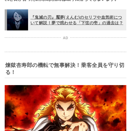
『鬼滅の刃』魘夢(えんむ)のセリフや血気術につ
いて解説！夢で惑わせる「下弦の壱」の過去は？
AD
煉獄杏寿郎の機転で無事解決！乗客全員を守り切
る！