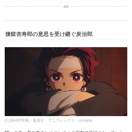
AD
煉獄杏寿郎の意思を受け継ぐ炭治郎
(C)吾峠呼世晴／集英社・アニプレックス・ufotable