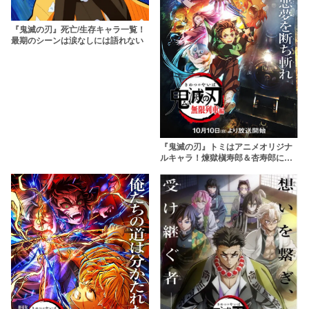
『鬼滅の刃』死亡/生存キャラ一覧！
最期のシーンは涙なしには語れない
『鬼滅の刃』トミはアニメオリジナ
ルキャラ！煉獄槇寿郎＆杏寿郎に助
けられた弁当屋