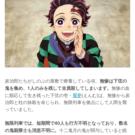
炭治郎たちがしのぶの屋敷で療養している頃、
無惨は下弦の
無惨の血
鬼を集め、1人のみを残して全員殺してしまいます。
に順応して生き残った下弦の壱・
魘夢
(えんむ)は、無惨から炭
治郎と柱の抹殺を命じられ、無限列車を拠点にして人間を襲
っていました。

無限列車では、短期間で40人も行方不明となっており、数名
十二鬼月の鬼が関与していると睨
の鬼殺隊士も消息不明に。