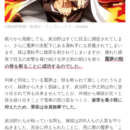
©吾峠呼世晴／集英社・アニプレックス・ufotable
眠りから覚醒しても、炭治郎はすぐに目玉に捕捉されてしま
い、さらに魘夢の支配下にある運転手にも邪魔されてしまい
ます。彼は運転手に腹部を刺されてしまいますが、優れた感
覚で目玉の攻撃を避け続ける伊之助の助けを借り、
魘夢の頸
の骨を斬ることに成功するのでした。
列車と同化している魘夢は、頸を斬られて激しくのたうちま
わり、線路から大きく脱線します。炭治郎と伊之助は外に放
り出されて何も出来ませんでしたが、外側から煉獄が次々と
技を繰り出すことで電車の受け皿をつくり、
被害を最小限に
抑えたため、乗客は全員無事でした。
炭治郎たちが戦っている間も、煉獄は200人もの人質を守り
ぬきました。完全に抑えられたことに、死に際の魘夢も「こ