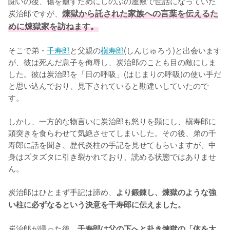
闘いの後、傷を癒すためにしのぶの屋敷で世話になっていた
炭治郎ですが、
煉獄から託された家族への言葉を伝えるた
めに煉獄家を訪ねます。
そこで弟・
千寿郎
と父親の
槇寿郎
(しんじゅろう)と出会います
が、彼は死んだ息子を侮辱し、炭治郎のことも目の敵にしま
した。彼は炭治郎を「日の呼吸」(はじまりの呼吸)の使い手だ
と思い込んでおり、見下されていると勘違いしていたので
す。

しかし、一方的な物言いに炭治郎も怒りを顕にし、槇寿郎に
頭突きを食らわせて気絶させてしまいした。その後、弟の千
寿郎に話を聞き、歴代炎柱の手記を見せてもらいますが、中
身はズタズタに引き裂かれており、読める状態ではありませ
ん。

炭治郎はひとまず手記は諦め、
より鍛錬し、煉獄のような強
い柱に必ずなるという決意を千寿郎に伝えました。
炭治郎が帰った後、
千寿郎は父の下へと赴き煉獄の「体を大