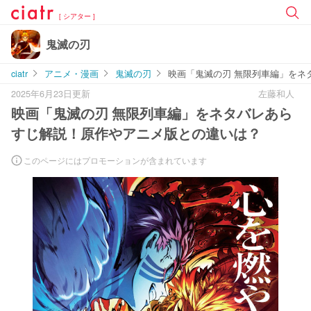
[ シアター ]
鬼滅の刃
ciatr
アニメ・漫画
鬼滅の刃
映画「鬼滅の刃 無限列車編」をネ
2025年6月23日更新
左藤和人
映画「鬼滅の刃 無限列車編」をネタバレあら
すじ解説！原作やアニメ版との違いは？
このページにはプロモーションが含まれています