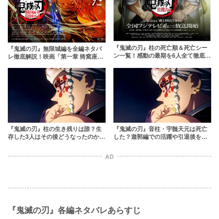
『鬼滅の刃』柱の死亡順＆死亡シー
『鬼滅の刃』無限城編を全編ネタバ
ン一覧！感動の最期を6人全て徹底解
レ徹底解説！映画「第一章 猗窩座再
説
来」はどこまでを描く？
『鬼滅の刃』柱の生き残りは誰？生
『鬼滅の刃』音柱・宇髄天元は死亡
存した3人はその後どうなったのか解
した？遊郭編での活躍や引退後を解
説
説
AD
『鬼滅の刃』各編ネタバレあらすじ