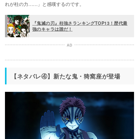
れが柱の力……」と感嘆するのです。
『鬼滅の刃』柱強さランキングTOP13！歴代最
強のキャラは誰だ！
AD
【ネタバレ④】新たな鬼・猗窩座が登場