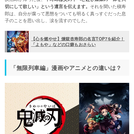
それを聞いた槇寿
切にして欲しい」という遺言を伝えます。
郎は、自分が腐って悪態をついても明るく真っすぐだった息
子のことを思い出し、涙を流すのでした。
【心を燃やせ】煉獄杏寿郎の名言TOP7を紹介！
「よもや」などの口癖もおさらい
「無限列車編」漫画やアニメとの違いは？