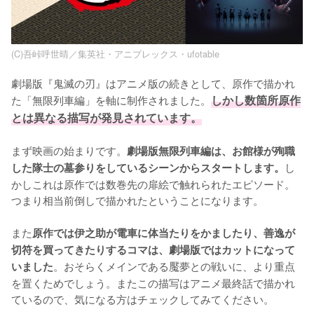
(C)吾峠呼世晴／集英社・アニプレックス・ufotable
劇場版『鬼滅の刃』はアニメ版の続きとして、原作で描かれ
た「無限列車編」を軸に制作されました。
しかし数箇所原作
とは異なる描写が発見されています。
まず映画の始まりです。
劇場版無限列車編は、お館様が殉職
し
した隊士の墓参りをしているシーンからスタートします。
かしこれは原作では数巻先の扉絵で触れられたエピソード。
つまり相当前倒しで描かれたということになります。

また
原作では伊之助が電車に体当たりをかましたり、善逸が
切符を買ってきたりするコマは、劇場版ではカットになって
。おそらくメインである魘夢との戦いに、より重点
いました
を置くためでしょう。またこの描写はアニメ最終話で描かれ
ているので、気になる方はチェックしてみてください。
