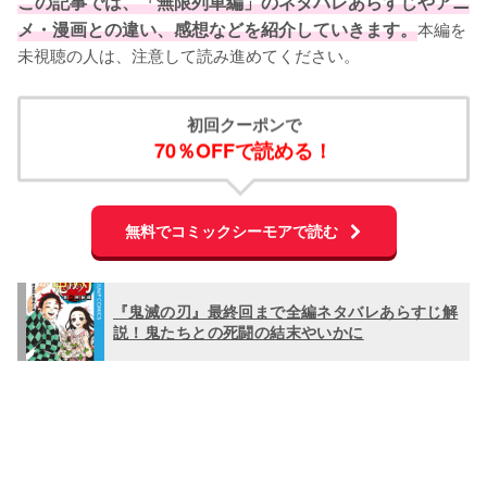
この記事では、「無限列車編」のネタバレあらすじやアニ
メ・漫画との違い、感想などを紹介していきます。
本編を
未視聴の人は、注意して読み進めてください。
初回クーポンで
70％OFFで読める！
無料でコミックシーモアで読む
『鬼滅の刃』最終回まで全編ネタバレあらすじ解
説！鬼たちとの死闘の結末やいかに
L
o
/
U
a
n
d
m
e
u
d
t
: