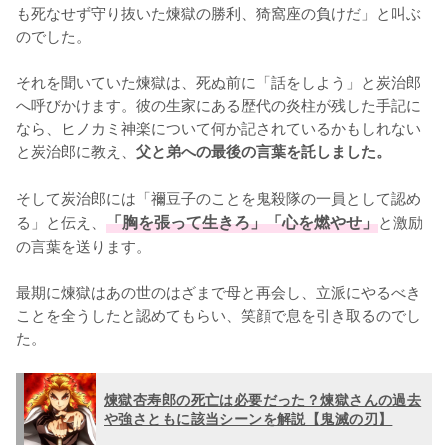
も死なせず守り抜いた煉獄の勝利、猗窩座の負けだ」と叫ぶ
のでした。

それを聞いていた煉獄は、死ぬ前に「話をしよう」と炭治郎
へ呼びかけます。彼の生家にある歴代の炎柱が残した手記に
なら、ヒノカミ神楽について何か記されているかもしれない
と炭治郎に教え、
父と弟への最後の言葉を託しました。
そして炭治郎には「禰豆子のことを鬼殺隊の一員として認め
る」と伝え、
「胸を張って生きろ」「心を燃やせ」
と激励
の言葉を送ります。

最期に煉獄はあの世のはざまで母と再会し、立派にやるべき
ことを全うしたと認めてもらい、笑顔で息を引き取るのでし
た。
煉獄杏寿郎の死亡は必要だった？煉獄さんの過去
や強さともに該当シーンを解説【鬼滅の刃】