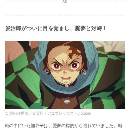
AD
炭治郎がついに目を覚まし、魘夢と対峙！
(C)吾峠呼世晴／集英社・アニプレックス・ufotable
箱の中にいた禰豆子は、魘夢の標的から逃れていました。箱