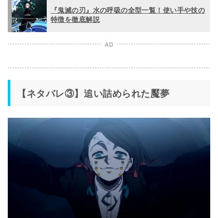
『鬼滅の刃』水の呼吸の全型一覧！使い手や技の
特徴を徹底解説
AD
【ネタバレ③】追い詰められた魘夢