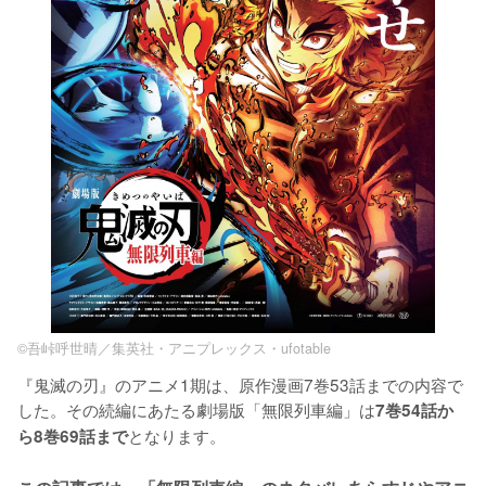
©吾峠呼世晴／集英社・アニプレックス・ufotable
『鬼滅の刃』のアニメ1期は、原作漫画7巻53話までの内容で
した。その続編にあたる劇場版「無限列車編」は
7巻54話か
となります。

ら8巻69話まで