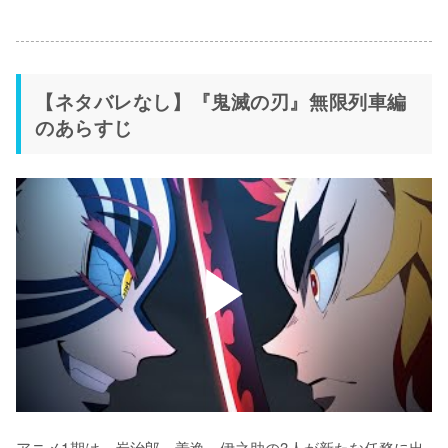
【ネタバレなし】『鬼滅の刃』無限列車編
のあらすじ
アニメ1期は、炭治郎、善逸、伊之助の3人が新たな任務に出