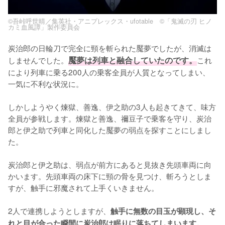
©吾峠呼世晴／集英社・アニプレックス・ufotable ©「鬼滅の刃 ヒノ
カミ血風譚」製作委員会
炭治郎の日輪刀で完全に頸を斬られた魘夢でしたが、消滅は
しませんでした。
魘夢は列車と融合していたのです。
これ
により列車に乗る200人の乗客全員が人質となってしまい、
一気に不利な状況に。

しかしようやく煉獄、善逸、伊之助の3人も起きてきて、味方
全員が参戦します。煉獄と善逸、禰豆子で乗客を守り、炭治
郎と伊之助で列車と同化した魘夢の弱点を探すことにしまし
た。

炭治郎と伊之助は、弱点が前方にあると見抜き先頭車両に向
かいます。先頭車両の床下に頸の骨を見つけ、斬ろうとしま
すが、触手に邪魔されて上手くいきません。

2人で連携しようとしますが、
触手に無数の目玉が顕現し、そ
れと目が合った瞬間に炭治郎は眠りに落ちてしまいます。