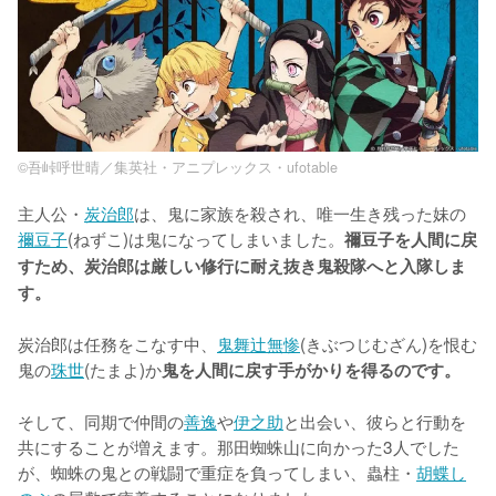
©吾峠呼世晴／集英社・アニプレックス・ufotable
主人公・
炭治郎
は、鬼に家族を殺され、唯一生き残った妹の
禰豆子
(ねずこ)は鬼になってしまいました。
禰豆子を人間に戻
すため、炭治郎は厳しい修行に耐え抜き鬼殺隊へと入隊しま
す。
炭治郎は任務をこなす中、
鬼舞辻無惨
(きぶつじむざん)を恨む
鬼の
珠世
(たまよ)か
鬼を人間に戻す手がかりを得るのです。
そして、同期で仲間の
善逸
や
伊之助
と出会い、彼らと行動を
共にすることが増えます。那田蜘蛛山に向かった3人でした
が、蜘蛛の鬼との戦闘で重症を負ってしまい、蟲柱・
胡蝶し