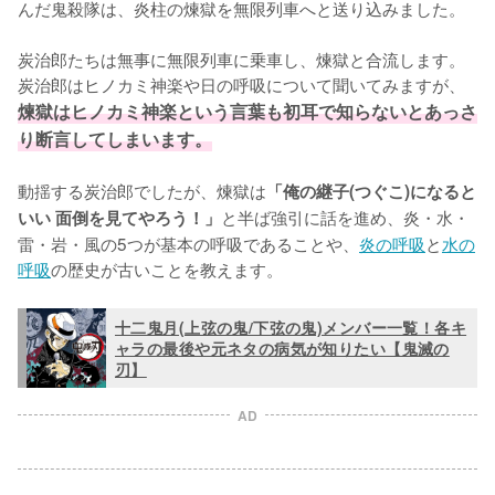
んだ鬼殺隊は、炎柱の煉獄を無限列車へと送り込みました。

炭治郎たちは無事に無限列車に乗車し、煉獄と合流します。
炭治郎はヒノカミ神楽や日の呼吸について聞いてみますが、
煉獄はヒノカミ神楽という言葉も初耳で知らないとあっさ
り断言してしまいます。
動揺する炭治郎でしたが、煉獄は
「俺の継子(つぐこ)になると
と半ば強引に話を進め、炎・水・
いい 面倒を見てやろう！」
雷・岩・風の5つが基本の呼吸であることや、
炎の呼吸
と
水の
呼吸
の歴史が古いことを教えます。
十二鬼月(上弦の鬼/下弦の鬼)メンバー一覧！各キ
ャラの最後や元ネタの病気が知りたい【鬼滅の
刃】
AD