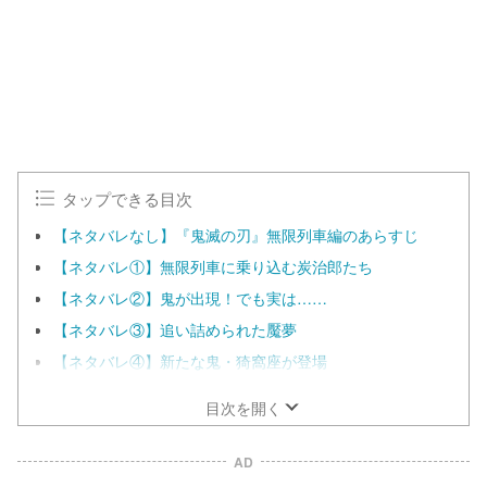
e
1
0
0
.
0
0
%
タップできる目次
【ネタバレなし】『鬼滅の刃』無限列車編のあらすじ
【ネタバレ①】無限列車に乗り込む炭治郎たち
【ネタバレ②】鬼が出現！でも実は……
【ネタバレ③】追い詰められた魘夢
【ネタバレ④】新たな鬼・猗窩座が登場
目次を開く
AD