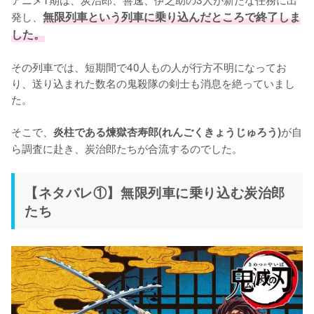
発し、
無限列車という列車に乗り込んだところで終了しま
した。
その列車では、短期間で40人もの人が行方不明になってお
り、送り込まれた数名の鬼殺隊の剣士も消息を絶っていまし
た。

そこで、
が自
炎柱である煉獄杏寿郎(れんごくきょうじゅろう)
ら調査に赴き、炭治郎たちが合流するのでした。
【ネタバレ①】無限列車に乗り込む炭治郎
たち