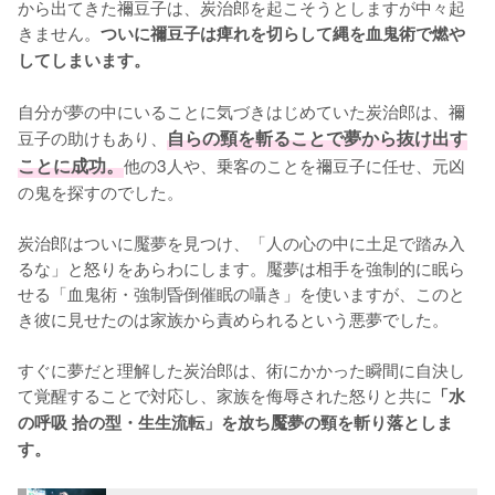
から出てきた禰豆子は、炭治郎を起こそうとしますが中々起
きません。
ついに禰豆子は痺れを切らして縄を血鬼術で燃や
してしまいます。
自分が夢の中にいることに気づきはじめていた炭治郎は、禰
豆子の助けもあり、
自らの頸を斬ることで夢から抜け出す
ことに成功。
他の3人や、乗客のことを禰豆子に任せ、元凶
の鬼を探すのでした。

炭治郎はついに魘夢を見つけ、「人の心の中に土足で踏み入
るな」と怒りをあらわにします。魘夢は相手を強制的に眠ら
せる「血鬼術・強制昏倒催眠の囁き」を使いますが、このと
き彼に見せたのは家族から責められるという悪夢でした。

すぐに夢だと理解した炭治郎は、術にかかった瞬間に自決し
て覚醒することで対応し、家族を侮辱された怒りと共に
「水
の呼吸 拾の型・生生流転」を放ち魘夢の頸を斬り落としま
す。