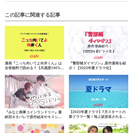
この記事に関連する記事
漫画『こっち向いてよ向井くん』は
『警部補ダイマジン』原作漫画を紹
全巻無料で読める？【共感度100%の
介！【2023年夏ドラマ化】
恋愛漫画】
【2023年夏ドラマ】7月スタートの
『みなと商事コインランドリー』最
新ドラマ一覧！地上波放送される注
終回ネタバレで原作結末やキスシー
目作は？
ンを考察【2023年夏ドラマ続編決
定】