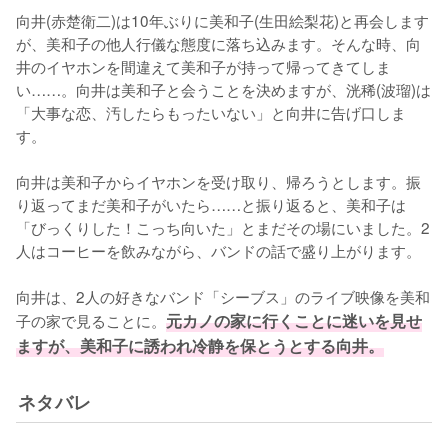
向井(赤楚衛二)は10年ぶりに美和子(生田絵梨花)と再会します
が、美和子の他人行儀な態度に落ち込みます。そんな時、向
井のイヤホンを間違えて美和子が持って帰ってきてしま
い……。向井は美和子と会うことを決めますが、洸稀(波瑠)は
「大事な恋、汚したらもったいない」と向井に告げ口しま
す。

向井は美和子からイヤホンを受け取り、帰ろうとします。振
り返ってまだ美和子がいたら……と振り返ると、美和子は
「びっくりした！こっち向いた」とまだその場にいました。2
人はコーヒーを飲みながら、バンドの話で盛り上がります。

向井は、2人の好きなバンド「シーブス」のライブ映像を美和
子の家で見ることに。
元カノの家に行くことに迷いを見せ
ますが、美和子に誘われ冷静を保とうとする向井。
ネタバレ