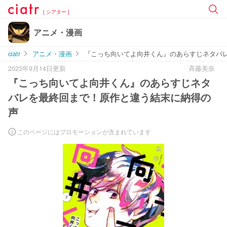
[ シアター ]
アニメ・漫画
ciatr
アニメ・漫画
『こっち向いてよ向井くん』のあらすじネタバ
2023年9月14日更新
斉藤美奈
『こっち向いてよ向井くん』のあらすじネタ
バレを最終回まで！原作と違う結末に納得の
声
このページにはプロモーションが含まれています