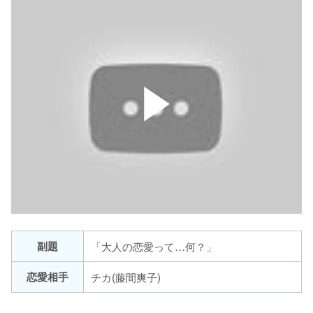
副題
「大人の恋愛って…何？」
恋愛相手
チカ(藤間爽子)