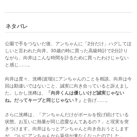
ネタバレ
公園で手をつないだ後、アンちゃんに「2分だけ」ハグしてほ
しいと言われた向井。30歳の時に買った高級時計で2分計り
ながら、向井はこんな時間を計るために買ったわけじゃない
と感じ……。

向井は度々、洸稀(波瑠)にアンちゃんのことを相談。向井は今
回は勘違いではないこと、誠実に向き合っていると訴えまし
た。しかし洸稀は、
「向井くんは優しいけど誠実じゃない
と告げ……。

ね。だってキープと同じじゃない？」
さらに洸稀は、「アンちゃんだけがボールを投げ続けている
状態。お互いに熱量が同じ恋愛なんてあるの？」と現実を突
きつけます。向井はもっとアンちゃんと向き合おうとします
が、ついにアンちゃんから返信が来なくなったのでした。
