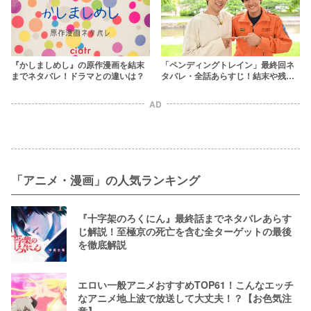
『かしましめし』の原作漫画を結末
「ペンディングトレイン」最終回ネ
までネタバレ！ドラマとの違いは？
タバレ・全話あらすじ！結末や残さ
れた謎を考察
AD
「アニメ・漫画」の人気ランキング
『十字架のろくにん』最終話までネタバレあらす
じ解説！至極京の死亡を含む全ターゲットの最後
を徹底解説
エロい一般アニメおすすめTOP61！こんなエッチ
なアニメ地上波で放送して大丈夫！？【お色気注
意】