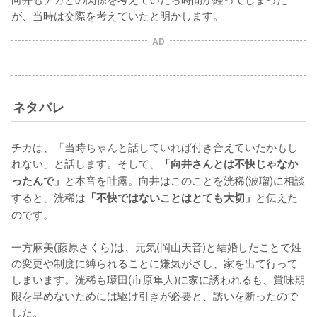
が、当時は交際を考えていたと明かします。
AD
ネタバレ
チカは、「当時ちゃんと話していれば付き合えていたかもし
れない」と話します。そして、
「向井さんとは不快じゃなか
と本音を吐露。向井はこのことを洸稀(波瑠)に相談
ったんで」
すると、洸稀は
と伝えた
「不快ではないことはとても大切」
のです。

一方麻美(藤原さくら)は、元気(岡山天音)と結婚したことで姓
の変更や制度に縛られることに嫌気がさし、家を出て行って
しまいます。洸稀も環田(市原隼人)に家に誘われるも、賞味期
限を早めないためには駆け引きが必要と、誘いを断ったので
した。
