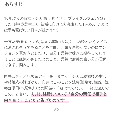
あらすじ
10年ぶりの彼女・チカ(藤間爽子)と、ブライダルフェアに行
った向井(赤楚衛二)。結婚に向けて好発進したものの、チカと
は手も繋げない日々が続きます。

一方麻美(藤原さくら)は元気(岡山天音)に、結婚というノイズ
に潰されそうであることを告白。元気が余裕がないのにマン
ションを買おうとしたり、自分も元気の稼ぎに期待してしま
うことに嫌気がさしたとのこと。元気は麻美の言い分が理解
できず、悩みます。

向井はチカと水族館デートをしますが、チカは結婚後の生活
や結婚式の話ばかり。向井はこのことを洸稀(波瑠)に相談。洸
稀は環田(市原隼人)との関係を「遊ばれてない。一緒に遊んで
るの」と言い、
向井に結婚について「自分の責任で相手と
向き合う」ことだと告げたのです。
AD