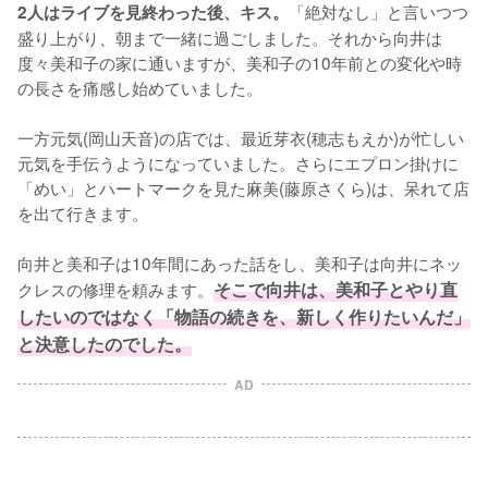
「絶対なし」と言いつつ
2人はライブを見終わった後、キス。
盛り上がり、朝まで一緒に過ごしました。それから向井は
度々美和子の家に通いますが、美和子の10年前との変化や時
の長さを痛感し始めていました。

一方元気(岡山天音)の店では、最近芽衣(穂志もえか)が忙しい
元気を手伝うようになっていました。さらにエプロン掛けに
「めい」とハートマークを見た麻美(藤原さくら)は、呆れて店
を出て行きます。

向井と美和子は10年間にあった話をし、美和子は向井にネッ
クレスの修理を頼みます。
そこで向井は、美和子とやり直
したいのではなく「物語の続きを、新しく作りたいんだ」
と決意したのでした。
AD