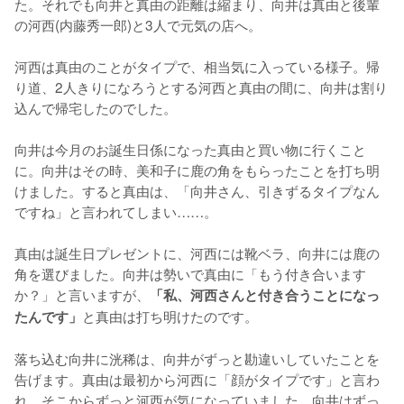
た。それでも向井と真由の距離は縮まり、向井は真由と後輩
の河西(内藤秀一郎)と3人で元気の店へ。

河西は真由のことがタイプで、相当気に入っている様子。帰
り道、2人きりになろうとする河西と真由の間に、向井は割り
込んで帰宅したのでした。

向井は今月のお誕生日係になった真由と買い物に行くこと
に。向井はその時、美和子に鹿の角をもらったことを打ち明
けました。すると真由は、「向井さん、引きずるタイプなん
ですね」と言われてしまい……。

真由は誕生日プレゼントに、河西には靴ベラ、向井には鹿の
角を選びました。向井は勢いで真由に「もう付き合います
か？」と言いますが、
「私、河西さんと付き合うことになっ
と真由は打ち明けたのです。

たんです」
落ち込む向井に洸稀は、向井がずっと勘違いしていたことを
告げます。真由は最初から河西に「顔がタイプです」と言わ
れ、そこからずっと河西が気になっていました。向井はずっ