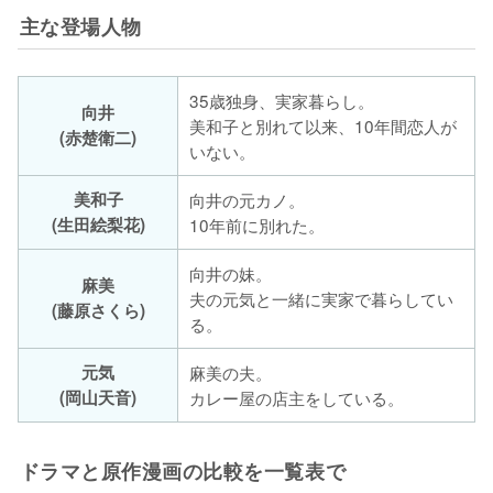
主な登場人物
35歳独身、実家暮らし。
向井
美和子と別れて以来、10年間恋人が
(赤楚衛二)
いない。
美和子
向井の元カノ。
(生田絵梨花)
10年前に別れた。
向井の妹。
麻美
夫の元気と一緒に実家で暮らしてい
(藤原さくら)
る。
元気
麻美の夫。
(岡山天音)
カレー屋の店主をしている。
ドラマと原作漫画の比較を一覧表で