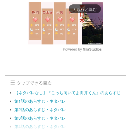
もっと読む
arrow_forward_ios
Powered by 
GliaStudios
M
u
t
e
タップできる目次
【ネタバレなし】『こっち向いてよ向井くん』のあらすじ
第1話のあらすじ・ネタバレ
第2話のあらすじ・ネタバレ
第3話のあらすじ・ネタバレ
第4話のあらすじ・ネタバレ