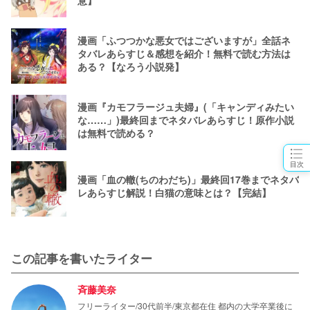
漫画「ふつつかな悪女ではございますが」全話ネ
タバレあらすじ＆感想を紹介！無料で読む方法は
ある？【なろう小説発】
漫画『カモフラージュ夫婦』(「キャンディみたい
な……」)最終回までネタバレあらすじ！原作小説
は無料で読める？
目次
漫画「血の轍(ちのわだち)」最終回17巻までネタバ
レあらすじ解説！白猫の意味とは？【完結】
この記事を書いたライター
斉藤美奈
フリーライター/30代前半/東京都在住 都内の大学卒業後に