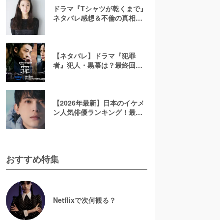
ドラマ『Tシャツが乾くまで』
ネタバレ感想＆不倫の真相や
結末を考察！充の免許証に隠
されたヒントも解説
【ネタバレ】ドラマ『犯罪
者』犯人・黒幕は？最終回ラ
ストを考察！太田愛の原作小
説で描かれる3人のその後を解
説【アマプラ】
【2026年最新】日本のイケメ
ン人気俳優ランキング！最も
かっこいい芸能人は誰？
おすすめ特集
Netflixで次何観る？