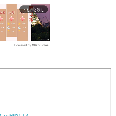
もっと読む
arrow_forward_ios
Powered by 
GliaStudios
M
u
t
e
ラマを2倍楽しもう！