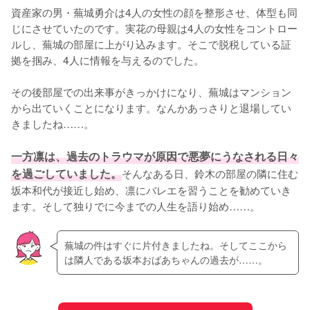
資産家の男・蕪城勇介は4人の女性の顔を整形させ、体型も同
じにさせていたのです。実花の母親は4人の女性をコントロー
ルし、蕪城の部屋に上がり込みます。そこで脱税している証
拠を掴み、4人に情報を与えるのでした。

その後部屋での出来事がきっかけになり、蕪城はマンション
から出ていくことになります。なんかあっさりと退場してい
きましたね……。

一方凛は、過去のトラウマが原因で悪夢にうなされる日々
を過ごしていました。
そんなある日、鈴木の部屋の隣に住む
坂本和代が接近し始め、凛にバレエを習うことを勧めていき
ます。そして独りでに今までの人生を語り始め……。
蕪城の件はすぐに片付きましたね。そしてここから
は隣人である坂本おばあちゃんの過去が……。