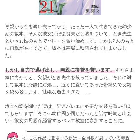
毒親から金を奪い去ってから、たった一人で生きてきた幼少
期の坂本。そんな彼女は記憶喪失だと嘘をついて、とき先生
という女性のもとでバレエを習い始めます。しかし2人のもと
に両親がやってきて、坂本は墓場に監禁されてしまいまし
た。

しかし自力で逃げ出し、両親に復讐を誓います。
すぐさま
家に向かうと、父親がとき先生を殴っていました。それに対
して坂本は冷静に対処し、近くに置いてあった帯締めで父親
を絞め殺します。壮絶な過去すぎる……。

坂本の話を聞いた凛は、早速バレエに必要な衣装を買い揃え
てもらいます。そこへ幼稚園が同じだったと話す時崎と出会
い、彼女の母親が経営するバレエ教室に参加することに。
この作品に登場する親は、全員根が腐っている毒親