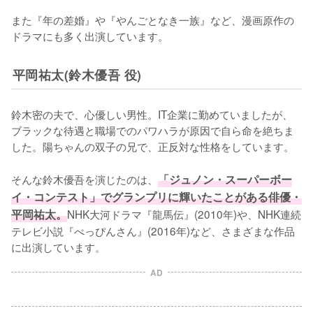
また『年の差婚』や『やんごとなき一族』など、漫画原作の
ドラマにも多く出演しています。
平岡祐太(鈴木優吾 役)
鈴木密の夫で、心優しい男性。IT企業に勤めていましたが、
ブラックな待遇と職場でのパワハラが原因で自ら命を絶ちま
した。陽ちゃんの双子の兄で、正反対な性格をしています。

そんな鈴木優吾を演じたのは、
「ジュノン・スーパーボー
イ・コンテスト」でグランプリに輝いたことがある俳優・
平岡祐太。
NHK大河ドラマ『龍馬伝』(2010年)や、NHK連続
テレビ小説『べっぴんさん』(2016年)など、さまざまな作品
に出演しています。
AD