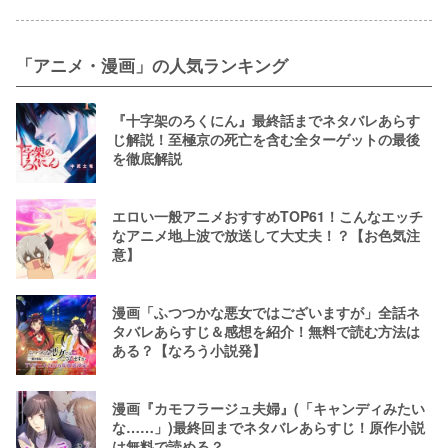
「アニメ・漫画」の人気ランキング
『十字架のろくにん』最終話までネタバレあらす
じ解説！至極京の死亡を含む全ターゲットの最後
を徹底解説
エロい一般アニメおすすめTOP61！こんなエッチ
なアニメ地上波で放送して大丈夫！？【お色気注
意】
漫画「ふつつかな悪女ではございますが」全話ネ
タバレあらすじ＆感想を紹介！無料で読む方法は
ある？【なろう小説発】
漫画『カモフラージュ夫婦』(「キャンディみたい
な……」)最終回までネタバレあらすじ！原作小説
は無料で読める？