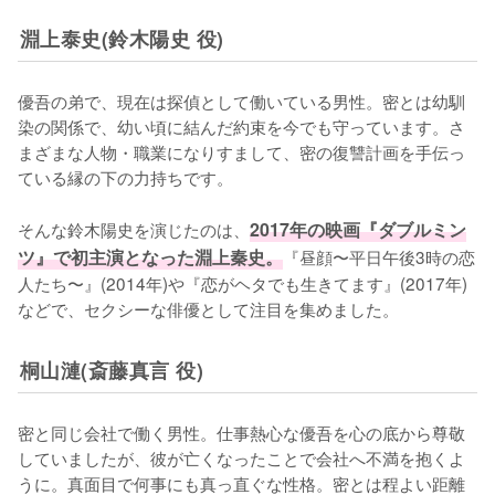
淵上泰史(鈴木陽史 役)
優吾の弟で、現在は探偵として働いている男性。密とは幼馴
染の関係で、幼い頃に結んだ約束を今でも守っています。さ
まざまな人物・職業になりすまして、密の復讐計画を手伝っ
ている縁の下の力持ちです。

そんな鈴木陽史を演じたのは、
2017年の映画『ダブルミン
ツ』で初主演となった淵上秦史。
『昼顔〜平日午後3時の恋
人たち〜』(2014年)や『恋がヘタでも生きてます』(2017年)
などで、セクシーな俳優として注目を集めました。
桐山漣(斎藤真言 役)
密と同じ会社で働く男性。仕事熱心な優吾を心の底から尊敬
していましたが、彼が亡くなったことで会社へ不満を抱くよ
うに。真面目で何事にも真っ直ぐな性格。密とは程よい距離