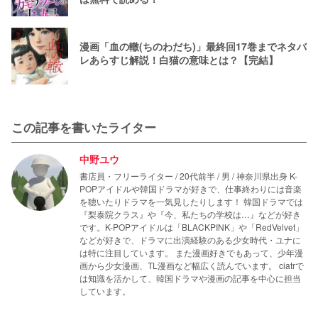
漫画「血の轍(ちのわだち)」最終回17巻までネタバ
レあらすじ解説！白猫の意味とは？【完結】
この記事を書いたライター
中野ユウ
書店員・フリーライター / 20代前半 / 男 / 神奈川県出身 K-
POPアイドルや韓国ドラマが好きで、仕事終わりには音楽
を聴いたりドラマを一気見したりします！ 韓国ドラマでは
『梨泰院クラス』や『今、私たちの学校は…』などが好き
です。K-POPアイドルは「BLACKPINK」や「RedVelvet」
などが好きで、ドラマに出演経験のある少女時代・ユナに
は特に注目しています。 また漫画好きでもあって、少年漫
画から少女漫画、TL漫画など幅広く読んでいます。 ciatrで
は知識を活かして、韓国ドラマや漫画の記事を中心に担当
しています。