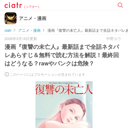
[ シアター ]
アニメ・漫画
ciatr
アニメ・漫画
漫画『復讐の未亡人』最新話まで全話ネタバレあ
2026年3月16日更新
中野ユウ
漫画『復讐の未亡人』最新話まで全話ネタバ
レあらすじ＆無料で読む方法を解説！最終回
はどうなる？rawやバンクは危険？
このページにはプロモーションが含まれています