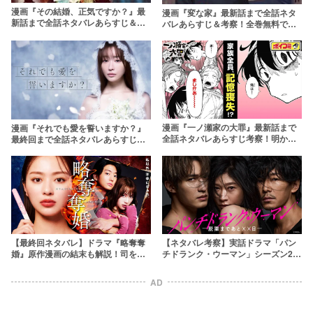
漫画『その結婚、正気ですか？』最
漫画『変な家』最新話まで全話ネタ
新話まで全話ネタバレあらすじ＆感
バレあらすじ＆考察！全巻無料で読
想！無料で読めるかの情報やテレビ
む方法や最終回結末まで
ドラマ情報も
漫画『一ノ瀬家の大罪』最新話まで
漫画『それでも愛を誓いますか？』
全話ネタバレあらすじ考察！明かさ
最終回まで全話ネタバレあらすじ解
れたループの真実
説！無料で全話読む方法はある？
rawやバンクは危険？
【最終回ネタバレ】ドラマ『略奪奪
【ネタバレ考察】実話ドラマ「パン
婚』原作漫画の結末も解説！司を取
チドランク・ウーマン」シーズン2の
り巻くドロドロな恋模様【相関図付
最終回まで解説！結末やあらすじを
き】
紹介
AD