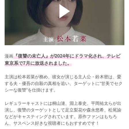
漫画
『復讐の未亡人』が2024年にドラマ化され、テレビ
東京系で7月に放送されました。
主演は松本若菜が務め、彼女が演じる主人公・鈴木密は、愛
する夫・優吾の自殺の真相を追い、ターゲットに“甘美でセク
シーな復讐”を仕掛けます。

レギュラーキャストには桐山漣、淵上泰史、平岡祐太らが出
演し、復讐のターゲットとして足立梨花や森永悠希、松尾諭
などがキャスティングされています。原作ファンはもちろ
ん、サスペンス好きな視聴者にもおすすめです！