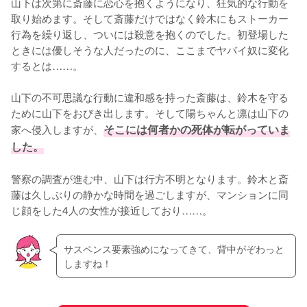
山下は次第に斎藤に恋心を抱くようになり、狂気的な行動を
取り始めます。そして斎藤だけではなく鈴木にもストーカー
行為を繰り返し、ついには殺意を抱くのでした。初登場した
ときには優しそうな人だったのに、ここまでヤバイ奴に変化
するとは……。

山下の不可思議な行動に違和感を持った斎藤は、鈴木を守る
ために山下をおびき出します。そして陽ちゃんと凛は山下の
家へ侵入しますが、
そこには何者かの死体が転がっていま
した。
警察の調査が進む中、山下は行方不明となります。鈴木と斎
藤は久しぶりの静かな時間を過ごしますが、マンションに同
じ顔をした4人の女性が接近しており……。
サスペンス要素強めになってきて、背中がぞわっと
しますね！