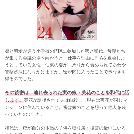
凛と萌愛が通う小学校のPTAに参加した密と和代。母親たち
が集まる会議の場へ向かうと、仕事を理由にPTAを退会しよ
うとしている女性・仙東の姿が。周りから責められてあわや
警察沙汰になりかけますが、密が間に入ったことで事なきを
得るのでした。

その後密は、連れ去られた実の娘・美花のことを和代に話
します。
実花が誘拐されて夫は自殺し、現在は実花が同じマ
ンションに住んでいること。密は娘のことを想って他人を装
っていたのでした。

和代は、密が自分の本当の子供を取り戻す復讐の最中にいる