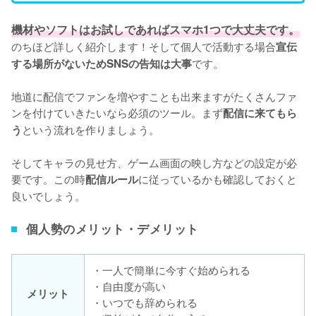
機材やソフトはお試しであればスマホ1つで大丈夫です。
のちほど詳しく紹介します！そして個人で活動する場合
宣伝
です。

する場所がないためSNSの告知は大事
地道に配信でファンを増やすことも出来ますがたくさんファ
ンを付けていきたいなら必須のツール。まず
配信に来てもら
という流れを作りましょう。

う
そしてキャラの見せ方、ゲーム画面の映し方などの設定が必
要です。この時
に従っているかも確認しておくと
配信ルール
良いでしょう。
個人勢のメリット・デメリット
・一人で簡単に今すぐ始められる
・自由度が高い
メリット
・いつでも辞められる