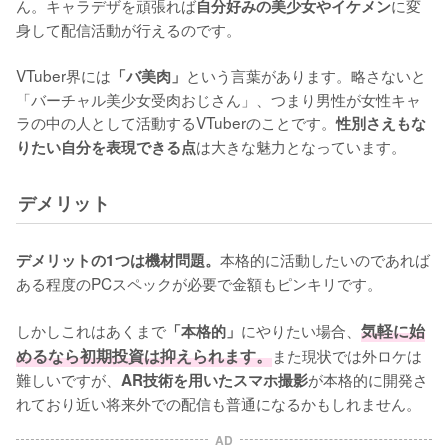
ん。キャラデザを頑張れば
に変
自分好みの美少女やイケメン
身して配信活動が行えるのです。

VTuber界には
という言葉があります。略さないと
「バ美肉」
「バーチャル美少女受肉おじさん」、つまり男性が女性キャ
ラの中の人として活動するVTuberのことです。
性別さえもな
は大きな魅力となっています。
りたい自分を表現できる点
デメリット
本格的に活動したいのであれば
デメリットの1つは機材問題。
ある程度のPCスペックが必要で金額もピンキリです。

しかしこれはあくまで
にやりたい場合、
気軽に始
「本格的」
めるなら初期投資は抑えられます。
また現状では外ロケは
難しいですが、
が本格的に開発さ
AR技術を用いたスマホ撮影
れており近い将来外での配信も普通になるかもしれません。
AD