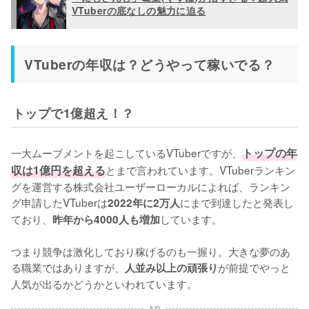
VTuberの底なしの魅力に迫る
VTuberの年収は？どうやって稼いでる？
トップで1億超え！？
一大ムーブメントを起こしているVTuberですが、
トップの年
収は1億円を超える
とまで言われています。VTuberランキン
グを運営する株式会社ユーザーローカルによれば、ランキン
グ申請したVTuberは
にまで到達したと発表し
2022年に2万人
ており、
しています。

昨年から4000人も増加
つまり競争は激化しており稼げるのも一握り。大きな夢のあ
る職業ではありますが、
が前提でやっと
人並み以上の頑張り
人気が出るかどうかといわれています。