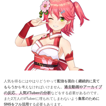
人気を得るにはやはりどうやって
配信を面白く継続的に見て
を考えなければいけません。
過去動画やアーカイブ
もらうか
の反応、人気VTuberの分析
などをする必要があるのです。
また2万人のVTuberに埋もれてしまわないよう
集客のために
する必要もあります。

SNSをフル活用