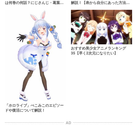
は何巻の何話？にじさんじ・葛葉に
解説！【表から自分にあった方法を
似ているシルエットも登場？
楽々チェック】
おすすめ美少女アニメランキング
35【早く2次元になりたい】
「ホロライブ」ぺこみこのエピソー
ドや復活について解説！
AD