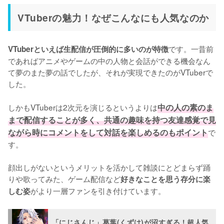
VTuberの魅力！なぜこんなにも人気なのか
です。一昔前
VTuberといえば生配信が圧倒的に多いのが特徴
であればアニメやゲームの中の人物と会話ができる機会なん
て夢のまた夢の話でしたが、それが実現できたのがVTuberで
した。

しかもVTuberは2次元を演じるというよりは
中の人の素のま
まで配信することが多く、共通の趣味を持つ友達感覚で見
ながら時にコメントをして対話を楽しめるのもポイント
で
す。

顔出しがないというメリットを活かして雑談にとどまらず踊
りや歌ってみた、ゲーム配信など
好きなことを思う存分に楽
がより一層ファンを引き付けています。
しむ姿
「にじさんじ」葛葉(くずは)が沼すぎる！超人気