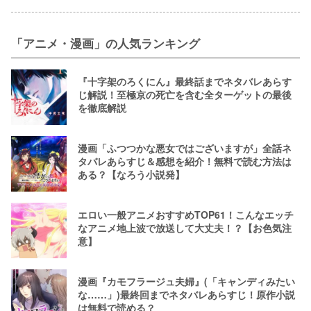
「アニメ・漫画」の人気ランキング
『十字架のろくにん』最終話までネタバレあらす
じ解説！至極京の死亡を含む全ターゲットの最後
を徹底解説
漫画「ふつつかな悪女ではございますが」全話ネ
タバレあらすじ＆感想を紹介！無料で読む方法は
ある？【なろう小説発】
エロい一般アニメおすすめTOP61！こんなエッチ
なアニメ地上波で放送して大丈夫！？【お色気注
意】
漫画『カモフラージュ夫婦』(「キャンディみたい
な……」)最終回までネタバレあらすじ！原作小説
は無料で読める？