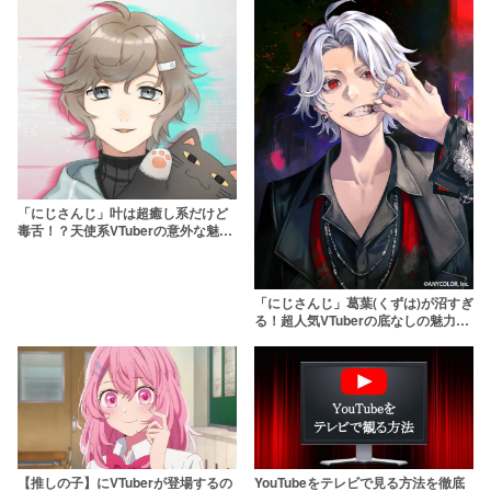
「にじさんじ」叶は超癒し系だけど
毒舌！？天使系VTuberの意外な魅力
とは
「にじさんじ」葛葉(くずは)が沼すぎ
る！超人気VTuberの底なしの魅力に
迫る
【推しの子】にVTuberが登場するの
YouTubeをテレビで見る方法を徹底