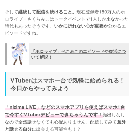
そして
現在登録者180万人のホ
継続して配信を続けること。
ロライブ・さくらみこはトークイベントで1人しか来なかった
時代もあったそうです。
分かるエ
いかに折れない心が重要か
ピソードですね。
「ホロライブ」ぺこみこのエピソードや復活につ
いて解説！
VTuberはスマホ一台で気軽に始められる！
今日からやってみよう
「nizima LIVE」などのスマホアプリを使えばスマホ1台
で今すぐVTuberデビューできちゃうんです！
顔出しなし
なので全然話せなくても心配ありません。配信してみて
意外
に出会える可能性も！？

と話せる自分