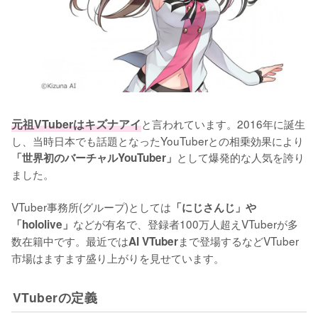
元祖VTuberはキズナアイ
と言われています。2016年に誕生
し、当時日本でも話題となったYouTuberとの相乗効果により
として爆発的な人気を誇り
「世界初のバーチャルYouTuber」
ました。

VTuber事務所(グループ)としては
「にじさんじ」や
などが有名で、登録者100万人超えVTuberが多
「hololive」
数在籍中です。最近では
まで登場するなどVTuber
AI VTuber
市場はますます盛り上がりを見せています。
VTuberの定義