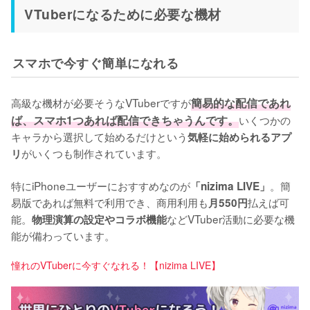
VTuberになるために必要な機材
スマホで今すぐ簡単になれる
高級な機材が必要そうなVTuberですが
簡易的な配信であれ
ば、スマホ1つあれば配信できちゃうんです。
いくつかの
キャラから選択して始めるだけという
気軽に始められるアプ
がいくつも制作されています。

リ
特にiPhoneユーザーにおすすめなのが
。簡
「nizima LIVE」
易版であれば無料で利用でき、商用利用も
払えば可
月550円
能。
などVTuber活動に必要な機
物理演算の設定やコラボ機能
能が備わっています。
憧れのVTuberに今すぐなれる！【nizima LIVE】