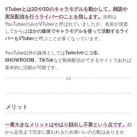
VTuberとは2Dや3Dのキャラモデルを動かして、雑談や
実況配信を行うライバーのことを指します。
当初は
YouTuberのみがVTuberと呼ばれていましたが、名前が浸透
してからは
ほかの媒体でキャラモデルを使って活動するライ
と呼ぶことが多くなっています。

バーもVTuber
YouTube以外の媒体としては
Twitchやニコ生、
など動画配信ができるサイトであれば
SHOWROOM、TikTok
基本的に活動が可能です。
AD
メリット
一番大きなメリットはやはり顔出し不要という点です。
顔
から足先まで完全に覆われるため身バレの心配はありませ