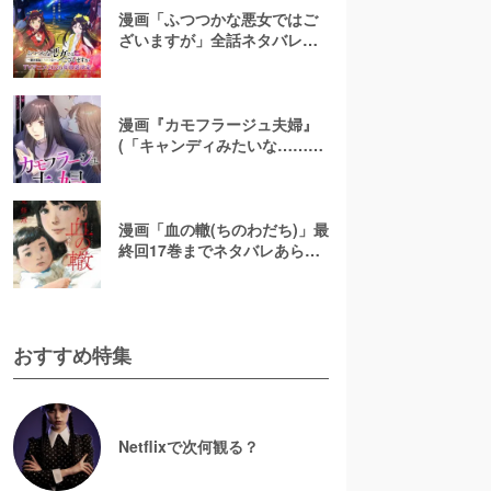
漫画「ふつつかな悪女ではご
ざいますが」全話ネタバレあ
らすじ＆感想を紹介！無料で
読む方法はある？【なろう小
説発】
漫画『カモフラージュ夫婦』
(「キャンディみたいな……」)
最終回までネタバレあらす
じ！原作小説は無料で読め
る？
漫画「血の轍(ちのわだち)」最
終回17巻までネタバレあらす
じ解説！白猫の意味とは？
【完結】
おすすめ特集
Netflixで次何観る？