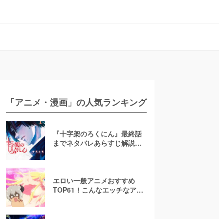
「アニメ・漫画」の人気ランキング
『十字架のろくにん』最終話
までネタバレあらすじ解説！
至極京の死亡を含む全ターゲ
ットの最後を徹底解説
エロい一般アニメおすすめ
TOP61！こんなエッチなアニ
メ地上波で放送して大丈
夫！？【お色気注意】