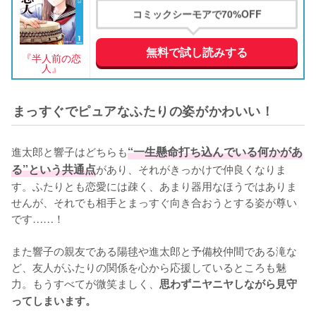
コミックシーモアで70%OFF
無料で試し読みする
『半人前の恋
人』
まっすぐでピュアなふたりの姿がかわいい！
進太郎と響子はどちらも
“一生懸命打ち込んでいる何かがあ
る”という共通点
があり、それがきっかけで仲良くなりま
す。ふたりとも恋愛には疎く、あまり器用なほうではありま
せんが、それでも相手とまっすぐ向き合おうとする姿が尊い
です……！

また響子の親友である陽毬や進太郎と予備校仲間である滝な
ど、友人がふたりの関係を心から応援しているところも魅
力。もうすべてが微笑ましく、
思わずニヤニヤしながら見守
ってしまいます。