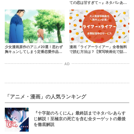
ての恋は甘すぎて～』ネタバレあら
すじ＆感想！漫画ロウやhitomiで無
料で読める？
少女漫画原作のアニメ20選！思わず
漫画「ライアーライアー」全巻無料
胸キュンしてしまう定番恋愛作品た
で読む方法は？【実写映画化で話題
ち
の胸キュン漫画】
AD
「アニメ・漫画」の人気ランキング
『十字架のろくにん』最終話までネタバレあらす
じ解説！至極京の死亡を含む全ターゲットの最後
を徹底解説