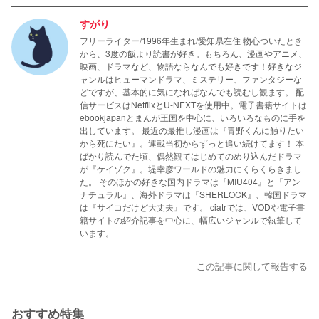
すがり
フリーライター/1996年生まれ/愛知県在住 物心ついたとき
から、3度の飯より読書が好き。もちろん、漫画やアニメ、
映画、ドラマなど、物語ならなんでも好きです！好きなジ
ャンルはヒューマンドラマ、ミステリー、ファンタジーな
どですが、基本的に気になればなんでも読むし観ます。 配
信サービスはNetflixとU-NEXTを使用中。電子書籍サイトは
ebookjapanとまんが王国を中心に、いろいろなものに手を
出しています。 最近の最推し漫画は『青野くんに触りたい
から死にたい』。連載当初からずっと追い続けてます！ 本
ばかり読んでた頃、偶然観てはじめてのめり込んだドラマ
が『ケイゾク』。堤幸彦ワールドの魅力にくらくらきまし
た。 そのほかの好きな国内ドラマは『MIU404』と『アン
ナチュラル』、海外ドラマは『SHERLOCK』、韓国ドラマ
は『サイコだけど大丈夫』です。 ciatrでは、VODや電子書
籍サイトの紹介記事を中心に、幅広いジャンルで執筆して
います。
この記事に関して報告する
おすすめ特集