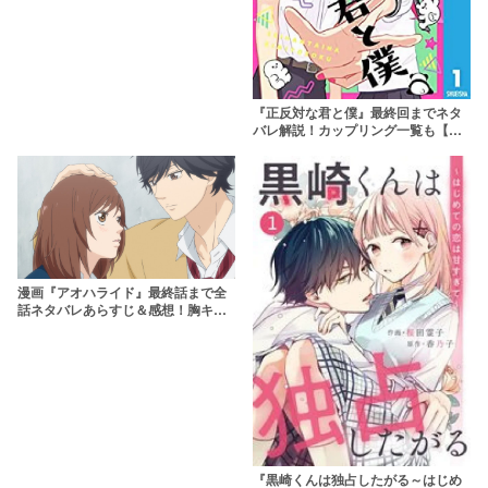
『正反対な君と僕』最終回までネタ
バレ解説！カップリング一覧も【完
結】
漫画『アオハライド』最終話まで全
話ネタバレあらすじ＆感想！胸キュ
ンが止まらない王道青春少女漫画
『黒崎くんは独占したがる～はじめ