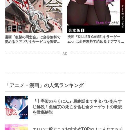
漫画『KILLER GAME-キラーゲー
漫画『復讐の同窓会』は全巻無料で
ム-』は全巻無料で読める？アプリや
読める？アプリやサービスを調査！
サービスを調査！
【大城密】
AD
「アニメ・漫画」の人気ランキング
『十字架のろくにん』最終話までネタバレあらす
じ解説！至極京の死亡を含む全ターゲットの最後
を徹底解説
エロい一般アニメおすすめTOP61！こんなエッチ