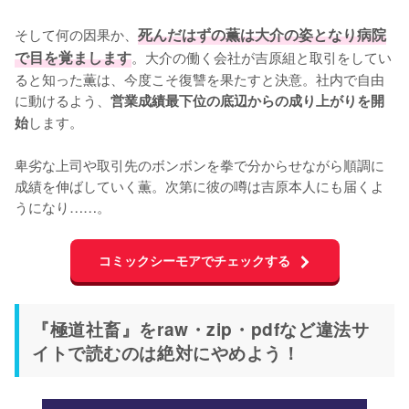
そして何の因果か、
死んだはずの薫は大介の姿となり病院
で目を覚まします
。大介の働く会社が吉原組と取引をしてい
ると知った薫は、今度こそ復讐を果たすと決意。社内で自由
に動けるよう、
営業成績最下位の底辺からの成り上がりを開
します。

始
卑劣な上司や取引先のボンボンを拳で分からせながら順調に
成績を伸ばしていく薫。次第に彼の噂は吉原本人にも届くよ
うになり……。
コミックシーモアでチェックする
『極道社畜』をraw・zip・pdfなど違法サ
イトで読むのは絶対にやめよう！