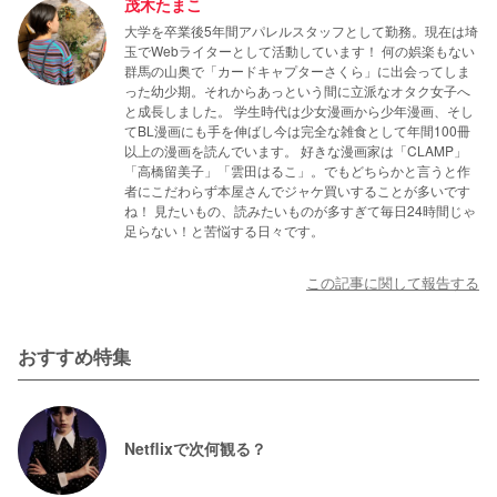
茂木たまこ
大学を卒業後5年間アパレルスタッフとして勤務。現在は埼
玉でWebライターとして活動しています！ 何の娯楽もない
群馬の山奥で「カードキャプターさくら」に出会ってしま
った幼少期。それからあっという間に立派なオタク女子へ
と成長しました。 学生時代は少女漫画から少年漫画、そし
てBL漫画にも手を伸ばし今は完全な雑食として年間100冊
以上の漫画を読んでいます。 好きな漫画家は「CLAMP」
「高橋留美子」「雲田はるこ」。でもどちらかと言うと作
者にこだわらず本屋さんでジャケ買いすることが多いです
ね！ 見たいもの、読みたいものが多すぎて毎日24時間じゃ
足らない！と苦悩する日々です。
この記事に関して報告する
おすすめ特集
Netflixで次何観る？