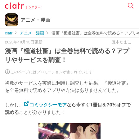
[ シアター ]
アニメ・漫画
ciatr
アニメ・漫画
漫画『極道社畜』は全巻無料で読める？アプリ
2023年10月13日更新
茂木たまこ
漫画『極道社畜』は全巻無料で読める？アプ
リやサービスを調査！
このページにはプロモーションが含まれています
複数のサービスを実際に利用し調査した結果、『極道社畜』
を
全巻無料で読めるアプリや方法はありませんでした。
しかし、
コミックシーモア
なら今すぐ1冊目を70%オフで
ことが分かりました！
読める