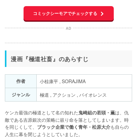
コミックシーモアでチェックする
AD
漫画『極道社畜』のあらすじ
作者
小椋康平 , SORAJIMA
ジャンル
極道 , アクション , バイオレンス
ケンカ最強の極道として名の知れた
は、仇
鬼崎組の若頭・薫
敵である吉原銀次の策略に嵌り命を落としてしまいます。時
を同じくして、
も自らの
ブラック企業で働く青年・松原大介
人生に幕を閉じようとしていました。
