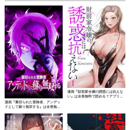
漫画『財前家令嬢の誘惑には抗えな
い』は全巻無料で読める？アプリや
サービスを調査！
漫画『裏切られた冒険者、アンデッ
ドとして蘇り無双する』は全巻無料
で読める？アプリやサービスを調
査！