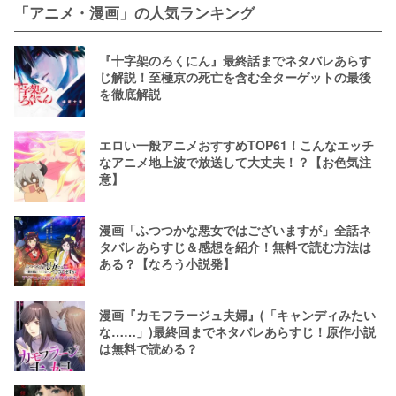
「アニメ・漫画」の人気ランキング
『十字架のろくにん』最終話までネタバレあらす
じ解説！至極京の死亡を含む全ターゲットの最後
を徹底解説
エロい一般アニメおすすめTOP61！こんなエッチ
なアニメ地上波で放送して大丈夫！？【お色気注
意】
漫画「ふつつかな悪女ではございますが」全話ネ
タバレあらすじ＆感想を紹介！無料で読む方法は
ある？【なろう小説発】
漫画『カモフラージュ夫婦』(「キャンディみたい
な……」)最終回までネタバレあらすじ！原作小説
は無料で読める？