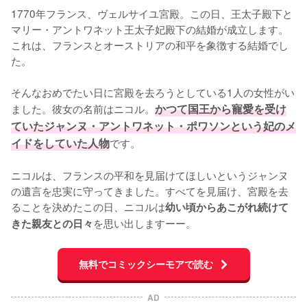
1770年フランス、ヴェルサイユ宮殿。この日、王太子殿下と
マリー・アントワネット王太子妃殿下の結婚が成立します。
これは、フランスとオーストリアの和平を象徴する結婚でし
た。

そんなおめでたい日に宮殿を去ろうとしている1人の女性がい
ました。彼女の名前はニコル。
かつて国王から寵愛を受け
ていたジャンヌ・アントワネット・ポワソンという妃のメ
イドをしていた人物
です。

ニコルは、フランスの平和を見届けてほしいというジャンヌ
の遺言を忠実に守ってきました。すべてを見届け、宮殿を去
ることを決めたこの日、ニコルは
幼い頃からあこがれ続けて
を思い出しますーー。
きた親友との日々
無料でコミックシーモアで読む
AD