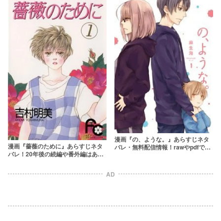
漫画『の、ような。』あらすじネタ
漫画『薔薇のために』あらすじネタ
バレ・無料配信情報！rawやpdfで読
バレ！20年後の続編や番外編はあ
むのはやめよう
る？rawやpdfで無料で読むのはやめ
よう
AD