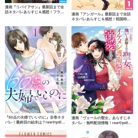
漫画『リバイアサン』最新話まで全
話ネタバレあらすじ＆感想！フラン
漫画『アシガール』最新話まで全話
スから逆輸入された話題作
ネタバレあらすじ＆感想！戦国時代
にタイムスリップした女子高生、足
軽になる！？
『60点の夫婦でいいのに』全巻ネタ
漫画「ヴェールの聖女」あらすじネ
バレ！最終回の結末は？rawやpdfで
タバレ・無料配信情報！rawやpdfで
無料で読むのはやめよう
読むのはやめよう