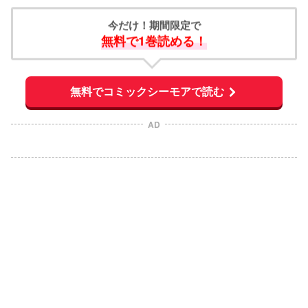
今だけ！期間限定で
無料で1巻読める！
無料でコミックシーモアで読む
AD
L
o
/
U
a
n
d
m
e
u
d
t
:
e
1
0
0
.
0
0
%