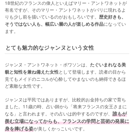
18世紀のフランスの偉人といえばマリー・アントワネットが
有名ですが、そのマリー・アントワネットがパリに現れるよ
りも少し前を描いているのがおもしろいです。
歴史好きも、
になってい
そうではない人も、幅広い層の人が楽しめる作品
ます。
とても魅力的なジャンヌという女性
ジャンヌ・アントワネット・ポワソンは、
たぐいまれなる美
として登場します。読者の目から
貌と知性を兼ね備えた女性
見てもメイドのニコルが心酔してやまないのも納得できるほ
ど素敵な女性です。

ジャンヌは平民ではありますが、比較的お金持ちの家で育ち
ました。11歳の時、占い師から「将来フランスの女王さまに
なる」と言われます。その占いは的中するのですが、
誰もが
羨む立場になってからも、フランスの学問と芸術の発展に
身を捧げる姿
が美しくかっこいいです。