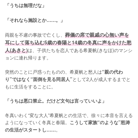
「うちは無理だな」

「それなら施設とか……。」
両親を不慮の事故で亡くし、
葬儀の席で親戚の心無い声を
耳にして落ち込む5歳の春陽と14歳の冬真に声をかけた愁
人(あきと)
は、子供たちを恋人である希夏帆(きなほ)のマンシ
ョンに連れ帰ります。

突然のことに戸惑ったものの、希夏帆と愁人は
“親の代わ
として2人が成人するまでと
り”ではなく“面倒を見る同居人”
もに生活をすることに。

「うちは悪口禁止。だけど文句は言っていいよ」
冬真いわく“変な大人”希夏帆との生活で、徐々に本音を言える
ようになっていく冬真と春陽。
こうして家族“のような”怒涛
。
の生活がスタートし……