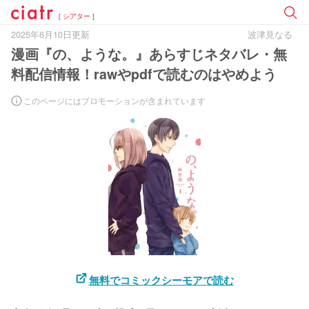
[ シアター ]
2025年6月10日更新
波津見なる
漫画『の、ような。』あらすじネタバレ・無
料配信情報！rawやpdfで読むのはやめよう
このページにはプロモーションが含まれています
無料でコミックシーモアで読む