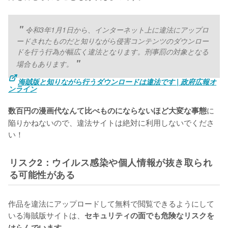
令和3年1月1日から、インターネット上に違法にアップロ
ードされたものだと知りながら侵害コンテンツのダウンロー
ドを行う行為が幅広く違法となります。刑事罰の対象となる
場合もあります。
海賊版と知りながら行うダウンロードは違法です | 政府広報オ
ンライン
に
数百円の漫画代なんて比べものにならないほど大変な事態
陥りかねないので、違法サイトは絶対に利用しないでくださ
い！
リスク2：ウイルス感染や個人情報が抜き取られ
る可能性がある
作品を違法にアップロードして無料で閲覧できるようにして
いる海賊版サイトは、
セキュリティの面でも危険なリスクを
はらんでいます。