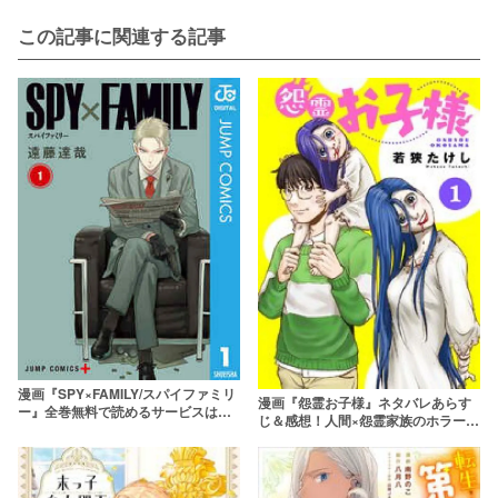
この記事に関連する記事
漫画『SPY×FAMILY/スパイファミリ
漫画『怨霊お子様』ネタバレあらす
ー』全巻無料で読めるサービスはあ
じ＆感想！人間×怨霊家族のホラーコ
る？1番お得な方法を紹介
メディ