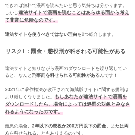
できれば無料で漫画を読みたいと思う気持ちは分かります。
しかし
違法サイトで漫画を読むことはあらゆる面から考え
て非常に危険なのです。
を2つ紹介します。
違法サイトを使うべきではない理由
リスク1：罰金・懲役刑が科される可能性がある
違法サイトと知りながら漫画のダウンロードを繰り返してい
ると、なんと
んです！
刑事罰を科せられる可能性がある
2021年に著作権法が改正されて海賊版サイトに関する規制は
より厳しくなりました。
もしあなたが違法サイトで漫画を
ダウンロードしたら、場合によっては処罰の対象とみなさ
れるようになったのです。
最悪の場合、
2年以下の懲役か200万円以下の罰金、または両
を科せられることもありえるのです。
方