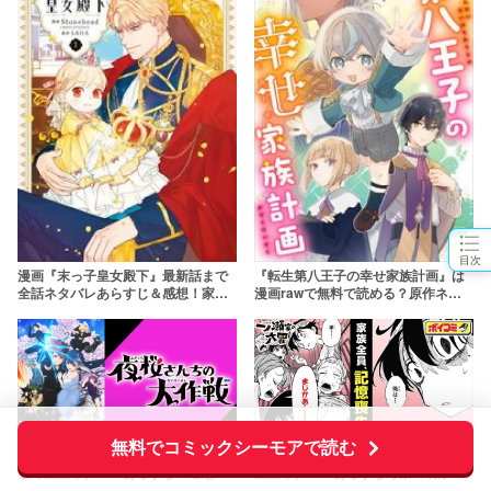
目次
漫画『末っ子皇女殿下』最新話まで
『転生第八王子の幸せ家族計画』は
全話ネタバレあらすじ＆感想！家族
漫画rawで無料で読める？原作ネタ
から溺愛されるファンタジー
バレも紹介
無料でコミックシーモアで読む
漫画『夜桜さんちの大作戦』最新話
漫画『一ノ瀬家の大罪』最新話まで
まで全話ネタバレあらすじ＆感想！
全話ネタバレあらすじ考察！明かさ
最強で心温まるスパイファンタジー
れたループの真実