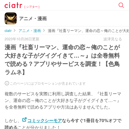
[ シアター ]
アニメ・漫画
ciatr
アニメ・漫画
漫画『社畜リーマン、運命の恋～俺のことが大
2023年10月26日更新
波津見なる
漫画『社畜リーマン、運命の恋～俺のことが
大好きな子がグイグイきて…～』は全巻無料
で読める？アプリやサービスを調査！【色鳥
ラムネ】
このページにはプロモーションが含まれています
複数のサービスを実際に利用し調査した結果、『社畜リーマ
ン、運命の恋～俺のことが大好きな子がグイグイきて…～』
を
全巻無料で読めるアプリや方法はありませんでした。
しかし、
コミックシーモア
なら今すぐ1冊目を70%オフで
ことが分かりました！
読める