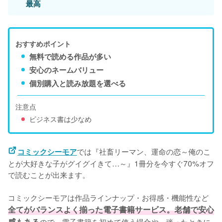
最高
おすすめポイント
無料で読める作品が多い
安心のネームバリュー
個別購入と読み放題を選べる
注意点
ビジネス書は少なめ
では『社畜リーマン、運命の恋～俺のこ
コミックシーモア
とが大好きな子がグイグイきて…～』1冊分を今すぐ70%オフ
で読むことが出来ます。

コミックシーモアは作品ラインナップ・お得感・機能性など
全てがバランスよく揃った電子書籍サービス。老舗で安心
感もある
ので、電子書籍を初めて使う場合や、迷ったときに