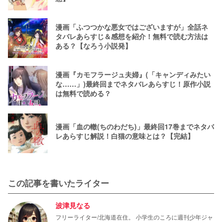
漫画「ふつつかな悪女ではございますが」全話ネ
タバレあらすじ＆感想を紹介！無料で読む方法は
ある？【なろう小説発】
漫画『カモフラージュ夫婦』(「キャンディみたい
な……」)最終回までネタバレあらすじ！原作小説
は無料で読める？
漫画「血の轍(ちのわだち)」最終回17巻までネタバ
レあらすじ解説！白猫の意味とは？【完結】
この記事を書いたライター
波津見なる
フリーライター/北海道在住。 小学生のころに週刊少年ジャ