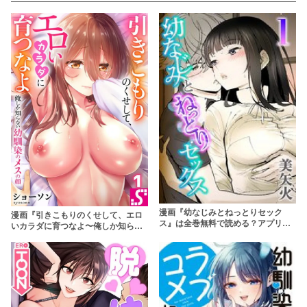
漫画『幼なじみとねっとりセック
漫画『引きこもりのくせして、エロ
ス』は全巻無料で読める？アプリや
いカラダに育つなよ〜俺しか知らな
サービスを調査！
い幼馴染のメスの顔』は全巻無料で
読める？アプリやサービスを調査！
【ショーソン】