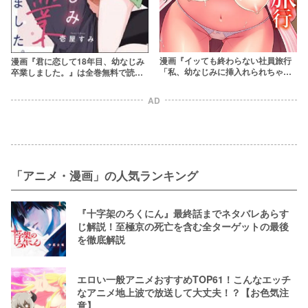
漫画『イッても終わらない社員旅行
漫画『君に恋して18年目、幼なじみ
「私、幼なじみに挿入れられちゃっ
卒業しました。』は全巻無料で読め
てる…！」』は全巻無料で読める？
る？アプリやサービスを調査！
アプリやサービスを調査！【蒼野ア
AD
キラ】
「アニメ・漫画」の人気ランキング
『十字架のろくにん』最終話までネタバレあらす
じ解説！至極京の死亡を含む全ターゲットの最後
を徹底解説
エロい一般アニメおすすめTOP61！こんなエッチ
なアニメ地上波で放送して大丈夫！？【お色気注
意】