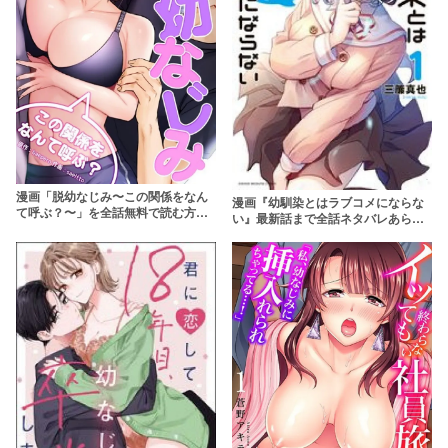
漫画「脱幼なじみ〜この関係をなん
漫画『幼馴染とはラブコメにならな
て呼ぶ？〜」を全話無料で読む方法
い』最新話まで全話ネタバレあらす
を調査！rawやzipを使わずに最安で
じ＆感想！素直になれない幼馴染た
読めるサービスは？【韓国】
ちの多角形ラブコメ