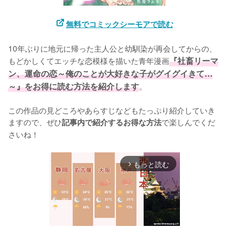
無料でコミックシーモアで読む
10年ぶりに地元に帰った主人公と幼馴染が再会してからの、
もどかしくてエッチな恋模様を描いた青年漫画
『社畜リーマ
ン、運命の恋～俺のことが大好きな子がグイグイきて…
～』をお得に読む方法を紹介します
。

この作品の見どころやあらすじなどもたっぷり紹介していき
ますので、ぜひ
で楽しんでくだ
記事内で紹介するお得な方法
さいね！
もっと読む
arrow_forward_ios