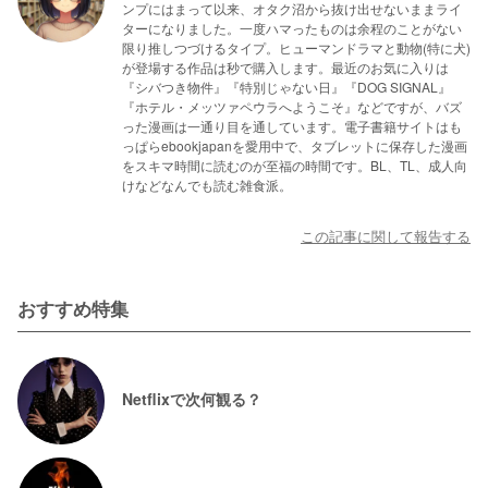
ンプにはまって以来、オタク沼から抜け出せないままライ
ターになりました。一度ハマったものは余程のことがない
限り推しつづけるタイプ。ヒューマンドラマと動物(特に犬)
が登場する作品は秒で購入します。最近のお気に入りは
『シバつき物件』『特別じゃない日』『DOG SIGNAL』
『ホテル・メッツァペウラへようこそ』などですが、バズ
った漫画は一通り目を通しています。電子書籍サイトはも
っぱらebookjapanを愛用中で、タブレットに保存した漫画
をスキマ時間に読むのが至福の時間です。BL、TL、成人向
けなどなんでも読む雑食派。
この記事に関して報告する
おすすめ特集
Netflixで次何観る？