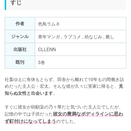
すじ
作者
色鳥ラムネ
ジャンル
青年マンガ , ラブコメ , 幼なじみ , 癒し
出版社
CLLENN
既刊
3巻
社畜ゆえに有休もとらず、田舎から離れて10年もの間働き詰
めだった主人公・宏太。そんな彼が久々に実家に帰ると、
見
。

知らぬ女性と出会います
すぐに彼女が幼馴染の乃々華だと気づいた主人公でしたが、
記憶の中では子供だった
彼女の豊満なボディラインに思わ
ず釘付けになってしまう
のでした。
