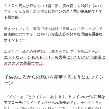
主人公の宏太は都会での社畜生活に疲れ切って帰郷するので
すが、そんな彼と対照的な
ヒロインの乃々華が健康的でとて
。

も魅力的
動きやすいように薄着で畑を駆け回る彼女は元気いっぱいで
健康的なのですが、
ヒロインが主人公を好きな理由も重要な
です。

ポイント
宏太と乃々華の心理描写にも重きを置いている作品のため、
エッチなシーンもストーリーも大事にしたいという読者に
オススメの作品ですよ
。
子供のころからの想いを昇華するようなエッチシ
ーン
“グイグイきて”とタイトルにある通り、
ヒロインのゼロ距離な
です。子供のころと
アプローチにもドキドキさせられる作品
同じように触れ合いたいヒロインに対し、いきなり彼女が大