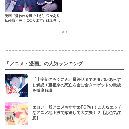
漫画『嫌われ令嬢ですが、ワケあり
旦那様と幸せになります』は全巻無
料で読める？アプリやサービスを調
査！
AD
「アニメ・漫画」の人気ランキング
『十字架のろくにん』最終話までネタバレあらす
じ解説！至極京の死亡を含む全ターゲットの最後
を徹底解説
エロい一般アニメおすすめTOP61！こんなエッチ
なアニメ地上波で放送して大丈夫！？【お色気注
意】