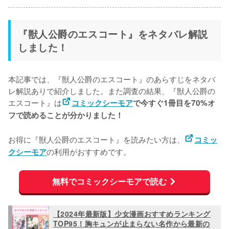
『獣人公爵のエスコート』をネタバレ解説
しました！
本記事では、『獣人公爵のエスコート』のあらすじをネタバ
レ解説ありで紹介しました。また調査の結果、『獣人公爵の
エスコート』は
コミックシーモア
で今すぐ1冊目を70%オ
フで読めることが分かりました！
お得に『獣人公爵のエスコート』を読みたい方は、
コミッ
の利用がおすすめです。
クシーモア
無料でコミックシーモアで読む
【2024年最新版】少女漫画おすすめランキング
TOP95！胸キュンが止まらない名作から最新の