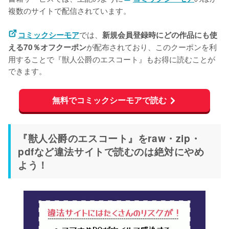
複数のサイトで配信されています。
では、
コミックシーモア
新規会員登録時にどの作品にも使
が配布されており、このクーポンを利
える70％オフクーポン
用することで『獣人公爵のエスコート』もお得に読むことが
できます。
無料でコミックシーモアで読む
『獣人公爵のエスコート』をraw・zip・
pdfなど違法サイトで読むのは絶対にやめ
よう！