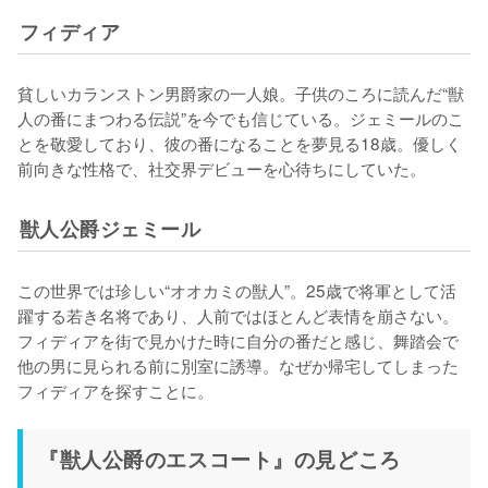
フィディア
貧しいカランストン男爵家の一人娘。子供のころに読んだ“獣
人の番にまつわる伝説”を今でも信じている。ジェミールのこ
とを敬愛しており、彼の番になることを夢見る18歳。優しく
前向きな性格で、社交界デビューを心待ちにしていた。
獣人公爵ジェミール
この世界では珍しい“オオカミの獣人”。25歳で将軍として活
躍する若き名将であり、人前ではほとんど表情を崩さない。
フィディアを街で見かけた時に自分の番だと感じ、舞踏会で
他の男に見られる前に別室に誘導。なぜか帰宅してしまった
フィディアを探すことに。
『獣人公爵のエスコート』の見どころ