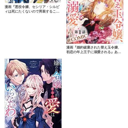
漫画『悪役令嬢、セシリア・シルビ
ィは死にたくないので男装すること
にした』を全巻無料で読む方法は？
漫画『婚約破棄された替え玉令嬢、
初恋の年上王子に溺愛される』あら
すじをネタバレ＆感想！すれ違い純
愛異世界！？