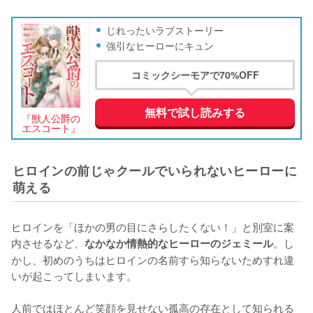
じれったいラブストーリー
強引なヒーローにキュン
コミックシーモアで70%OFF
無料で試し読みする
『獣人公爵の
エスコート』
ヒロインの前じゃクールでいられないヒーローに
萌える
ヒロインを「ほかの男の目にさらしたくない！」と別室に案
内させるなど、
。し
なかなか情熱的なヒーローのジェミール
かし、初めのうちはヒロインの名前すら知らないためすれ違
いが起こってしまいます。

人前ではほとんど笑顔を見せない孤高の存在として知られる