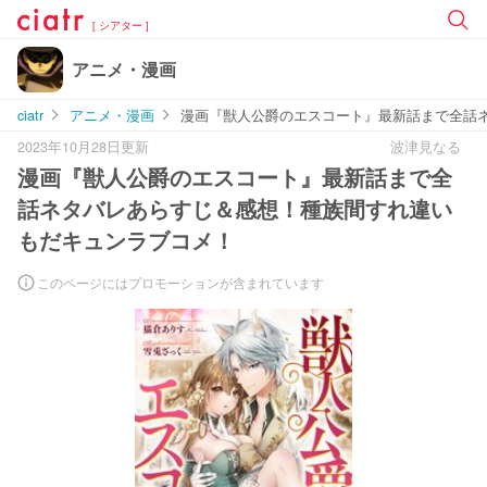
[ シアター ]
アニメ・漫画
ciatr
アニメ・漫画
漫画『獣人公爵のエスコート』最新話まで全話
2023年10月28日更新
波津見なる
漫画『獣人公爵のエスコート』最新話まで全
話ネタバレあらすじ＆感想！種族間すれ違い
もだキュンラブコメ！
このページにはプロモーションが含まれています