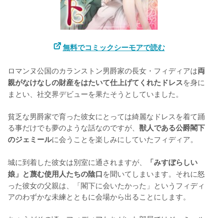
無料でコミックシーモアで読む
ロマンヌ公国のカランストン男爵家の長女・フィディアは
両
を身に
親がなけなしの財産をはたいて仕上げてくれたドレス
まとい、社交界デビューを果たそうとしていました。

貧乏な男爵家で育った彼女にとっては綺麗なドレスを着て踊
る事だけでも夢のような話なのですが、
獣人である公爵閣下
に会うことを楽しみにしていたフィディア。

のジェミール
城に到着した彼女は別室に通されますが、
「みすぼらしい
を聞いてしまいます。それに怒
娘」と蔑む使用人たちの陰口
った彼女の父親は、「閣下に会いたかった」というフィディ
アのわずかな未練とともに会場から出ることにします。
