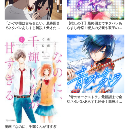
「かぐや様は告らせたい」最終回ま
【推しの子】最終回までネタバレあ
でネタバレあらすじ解説！天才たち
らすじ考察！犯人の父親や双子の結
の恋の行方は？
末を徹底解説
『青のオーケストラ』最新話まで全
話ネタバレあらすじ紹介！高校オケ
部の青春を最終回まで予想！
漫画『なのに、千輝くんが甘すぎ