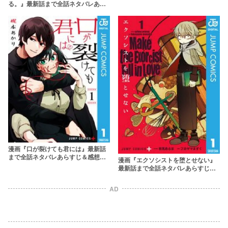
る。』最新話まで全話ネタバレあら
すじ＆感想！甘すぎる恋愛ストーリ
ー
漫画『口が裂けても君には』最新話
まで全話ネタバレあらすじ＆感想！
漫画『エクソシストを堕とせない』
人間と人外の甘すぎる恋愛
最新話まで全話ネタバレあらすじ＆
感想！ハイセンスに描かれる恋愛×ダ
ークファンタジー
AD