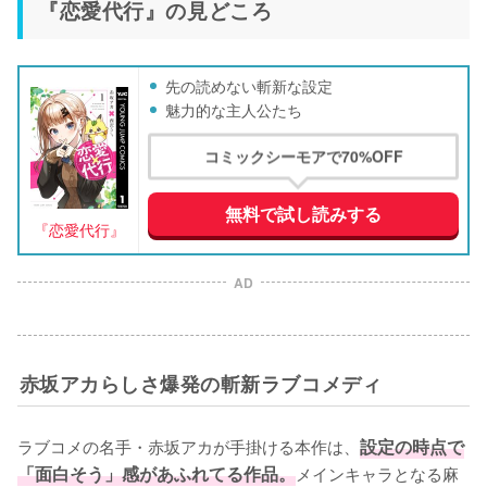
『恋愛代行』の見どころ
先の読めない斬新な設定
魅力的な主人公たち
コミックシーモアで70%OFF
無料で試し読みする
『恋愛代行』
AD
赤坂アカらしさ爆発の斬新ラブコメディ
ラブコメの名手・赤坂アカが手掛ける本作は、
設定の時点で
「面白そう」感があふれてる作品。
メインキャラとなる麻