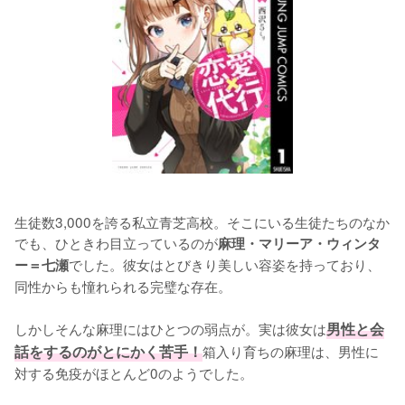
生徒数3,000を誇る私立青芝高校。そこにいる生徒たちのなか
でも、ひときわ目立っているのが
麻理・マリーア・ウィンタ
でした。彼女はとびきり美しい容姿を持っており、
ー＝七瀬
同性からも憧れられる完璧な存在。

しかしそんな麻理にはひとつの弱点が。実は彼女は
男性と会
話をするのがとにかく苦手！
箱入り育ちの麻理は、男性に
対する免疫がほとんど0のようでした。
