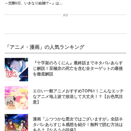
～交際0日、いきなり結婚!?～』は全
巻無料で読める？
AD
「アニメ・漫画」の人気ランキング
『十字架のろくにん』最終話までネタバレあらす
じ解説！至極京の死亡を含む全ターゲットの最後
を徹底解説
エロい一般アニメおすすめTOP61！こんなエッチ
なアニメ地上波で放送して大丈夫！？【お色気注
意】
漫画「ふつつかな悪女ではございますが」全話ネ
タバレあらすじ＆感想を紹介！無料で読む方法は
ある？【なろう小説発】