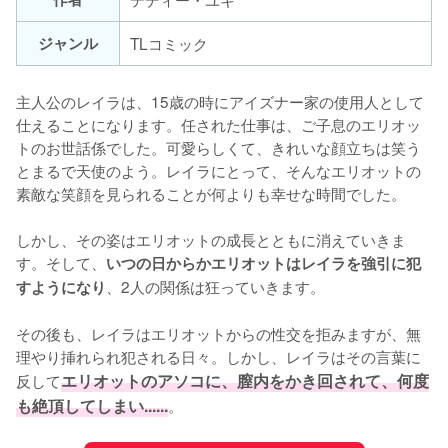
ジャンル
TLコミック
主人公のレイラは、15歳の時にアイズナー家の使用人として
仕えることになります。任された仕事は、ご子息のエリオッ
トのお世話係でした。可愛らしくて、きれいな顔立ちは笑う
とまるで天使のよう。レイラにとって、そんなエリオットの
素敵な笑顔を見られることが何よりも幸せな時間でした。

しかし、その姿はエリオットの成長とともに消えていきま
す。そして、
いつの日からかエリオットはレイラを強引に犯
、2人の関係は狂っていきます。

すようになり
その後も、レイラはエリオットからの性交を拒みますが、無
理やり挿れられ犯される日々。しかし、レイラはその言葉に
反して
エリオットのアソコに、膣内をかき回されて、何度
も絶頂してしまい......
。