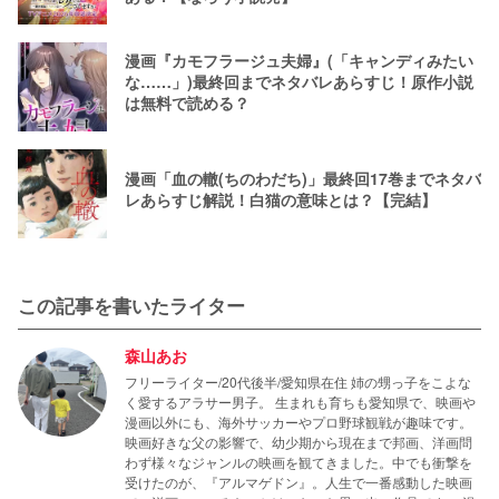
漫画『カモフラージュ夫婦』(「キャンディみたい
な……」)最終回までネタバレあらすじ！原作小説
は無料で読める？
漫画「血の轍(ちのわだち)」最終回17巻までネタバ
レあらすじ解説！白猫の意味とは？【完結】
この記事を書いたライター
森山あお
フリーライター/20代後半/愛知県在住 姉の甥っ子をこよな
く愛するアラサー男子。 生まれも育ちも愛知県で、映画や
漫画以外にも、海外サッカーやプロ野球観戦が趣味です。
映画好きな父の影響で、幼少期から現在まで邦画、洋画問
わず様々なジャンルの映画を観てきました。中でも衝撃を
受けたのが、『アルマゲドン』。人生で一番感動した映画