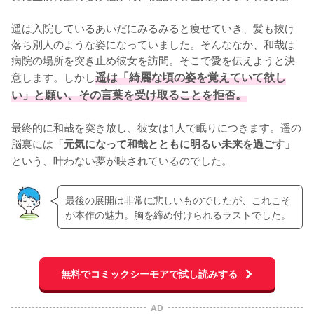
遥は入院しているあいだにみるみると痩せていき、髪も抜け
落ち別人のような姿になっていました。そんななか、和哉は
病院の場所を突き止め彼女を訪問。そこで愛を伝えようと決
意します。しかし
遥は「綺麗な頃の姿を覚えていて欲し
い」と願い、その言葉を受け取ることを拒否。
最終的に和哉を突き放し、彼女は1人で眠りにつきます。遥の
脳裏には
「元気になって和哉とともに明るい未来を過ごす」
という、叶わない夢が映されているのでした。
最後の展開は非常に悲しいものでしたが、これこそ
が本作の魅力。胸を締め付けられるラストでした。
無料でコミックシーモアで試し読みする
AD