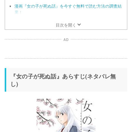
漫画『女の子が死ぬ話』を今すぐ無料で読む方法の調査結
果！
目次を開く
AD
『女の子が死ぬ話』あらすじ(ネタバレ無
し)