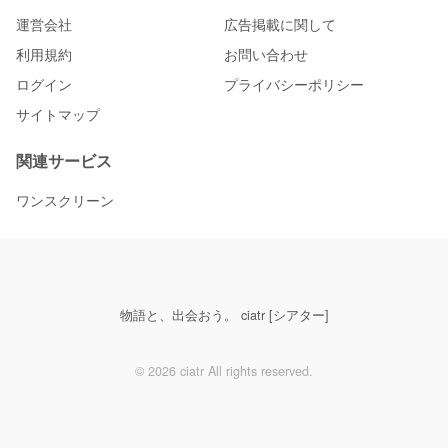
運営会社
広告掲載に関して
利用規約
お問い合わせ
ログイン
プライバシーポリシー
サイトマップ
関連サービス
ワンスクリーン
物語と、出会おう。 ciatr [シアター]
© 2026 ciatr All rights reserved.