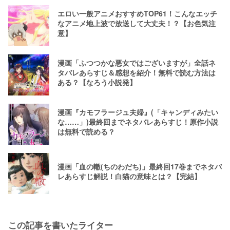
エロい一般アニメおすすめTOP61！こんなエッチ
なアニメ地上波で放送して大丈夫！？【お色気注
意】
漫画「ふつつかな悪女ではございますが」全話ネ
タバレあらすじ＆感想を紹介！無料で読む方法は
ある？【なろう小説発】
漫画『カモフラージュ夫婦』(「キャンディみたい
な……」)最終回までネタバレあらすじ！原作小説
は無料で読める？
漫画「血の轍(ちのわだち)」最終回17巻までネタバ
レあらすじ解説！白猫の意味とは？【完結】
この記事を書いたライター