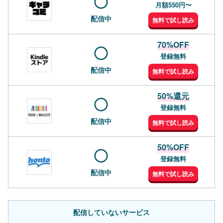
月額550円〜
配信中
無料で試し読み
70%OFF
登録無料
配信中
無料で試し読み
50%還元
登録無料
配信中
無料で試し読み
50%OFF
登録無料
配信中
無料で試し読み
配信していないサービス