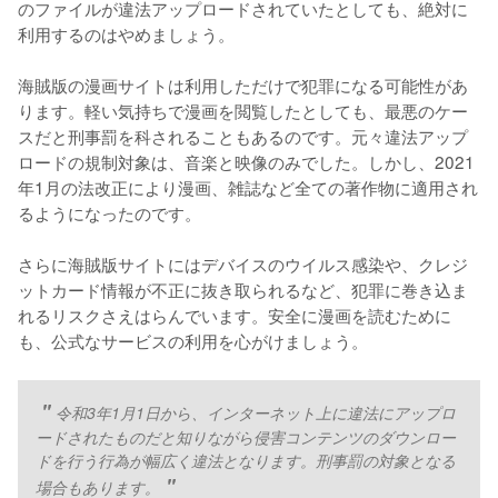
のファイルが違法アップロードされていたとしても、絶対に
利用するのはやめましょう。
海賊版の漫画サイトは利用しただけで犯罪になる可能性があ
ります。軽い気持ちで漫画を閲覧したとしても、最悪のケー
スだと刑事罰を科されることもあるのです。元々違法アップ
ロードの規制対象は、音楽と映像のみでした。しかし、2021
年1月の法改正により漫画、雑誌など全ての著作物に適用され
るようになったのです。
さらに海賊版サイトにはデバイスのウイルス感染や、クレジ
ットカード情報が不正に抜き取られるなど、犯罪に巻き込ま
れるリスクさえはらんでいます。安全に漫画を読むために
も、公式なサービスの利用を心がけましょう。
令和3年1月1日から、インターネット上に違法にアップロ
ードされたものだと知りながら侵害コンテンツのダウンロー
ドを行う行為が幅広く違法となります。刑事罰の対象となる
場合もあります。