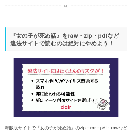
AD
『女の子が死ぬ話』をraw・zip・pdfなど
違法サイトで読むのは絶対にやめよう！
海賊版サイトで『女の子が死ぬ話』のzip・rar・pdf・rawなど