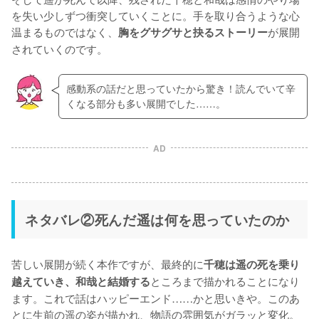
を失い少しずつ衝突していくことに。手を取り合うような心
温まるものではなく、
が展開
胸をグサグサと抉るストーリー
されていくのです。
感動系の話だと思っていたから驚き！読んでいて辛
くなる部分も多い展開でした……。
AD
ネタバレ②死んだ遥は何を思っていたのか
苦しい展開が続く本作ですが、最終的に
千穂は遥の死を乗り
ところまで描かれることになり
越えていき、和哉と結婚する
ます。これで話はハッピーエンド……かと思いきや。このあ
とに生前の遥の姿が描かれ、物語の雰囲気がガラッと変化。
