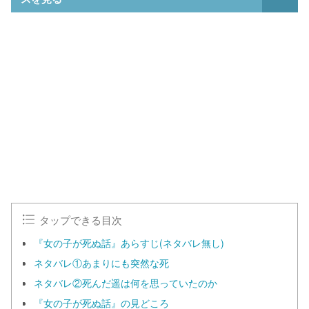
タップできる目次
『女の子が死ぬ話』あらすじ(ネタバレ無し)
ネタバレ①あまりにも突然な死
ネタバレ②死んだ遥は何を思っていたのか
『女の子が死ぬ話』の見どころ