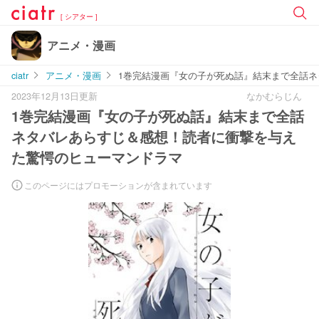
[ シアター ]
アニメ・漫画
ciatr
アニメ・漫画
1巻完結漫画『女の子が死ぬ話』結末まで全話
2023年12月13日更新
なかむらじん
1巻完結漫画『女の子が死ぬ話』結末まで全話
ネタバレあらすじ＆感想！読者に衝撃を与え
た驚愕のヒューマンドラマ
このページにはプロモーションが含まれています