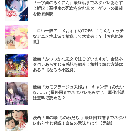
『十字架のろくにん』最終話までネタバレあらす
じ解説！至極京の死亡を含む全ターゲットの最後
を徹底解説
エロい一般アニメおすすめTOP61！こんなエッチ
なアニメ地上波で放送して大丈夫！？【お色気注
意】
漫画「ふつつかな悪女ではございますが」全話ネ
タバレあらすじ＆感想を紹介！無料で読む方法は
ある？【なろう小説発】
漫画『カモフラージュ夫婦』(「キャンディみたい
な……」)最終回までネタバレあらすじ！原作小説
は無料で読める？
漫画「血の轍(ちのわだち)」最終回17巻までネタバ
レあらすじ解説！白猫の意味とは？【完結】