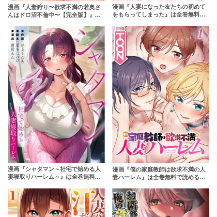
漫画『人妻になった友たちの初めて
漫画『人妻狩り〜欲求不満の若奥さ
をもらってしまった』は全巻無料で
んはドロ沼不倫中〜【完全版】』は
読める？アプリやサービスを調査！
無料で読める？rawやzipは危険！ア
【MOTGINI AKI】
プリやサービスを調査！【jenny】
漫画『シャタマン～社宅で始める人
漫画『僕の家庭教師は欲求不満の人
妻寝取りハーレム～』は全巻無料で
妻ハーレム』は全巻無料で読める？
読める？アプリやサービスを調査！
アプリやサービスを調査！
【夏冬しのび】
【DEEPER-ZERO】