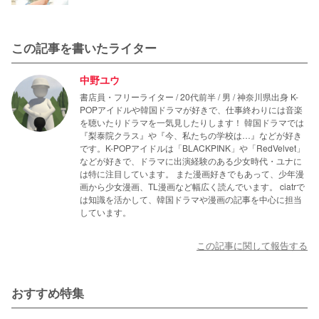
この記事を書いたライター
中野ユウ
書店員・フリーライター / 20代前半 / 男 / 神奈川県出身 K-
POPアイドルや韓国ドラマが好きで、仕事終わりには音楽
を聴いたりドラマを一気見したりします！ 韓国ドラマでは
『梨泰院クラス』や『今、私たちの学校は…』などが好き
です。K-POPアイドルは「BLACKPINK」や「RedVelvet」
などが好きで、ドラマに出演経験のある少女時代・ユナに
は特に注目しています。 また漫画好きでもあって、少年漫
画から少女漫画、TL漫画など幅広く読んでいます。 ciatrで
は知識を活かして、韓国ドラマや漫画の記事を中心に担当
しています。
この記事に関して報告する
おすすめ特集