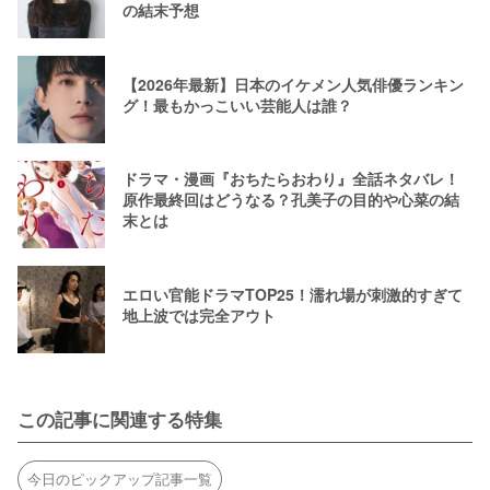
の結末予想
【2026年最新】日本のイケメン人気俳優ランキン
グ！最もかっこいい芸能人は誰？
ドラマ・漫画『おちたらおわり』全話ネタバレ！
原作最終回はどうなる？孔美子の目的や心菜の結
末とは
エロい官能ドラマTOP25！濡れ場が刺激的すぎて
地上波では完全アウト
この記事に関連する特集
今日のピックアップ記事一覧