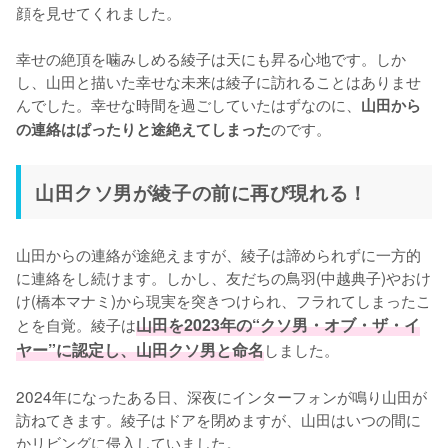
顔を見せてくれました。

幸せの絶頂を噛みしめる綾子は天にも昇る心地です。しか
し、山田と描いた幸せな未来は綾子に訪れることはありませ
んでした。幸せな時間を過ごしていたはずなのに、
山田から
のです。
の連絡はぱったりと途絶えてしまった
山田クソ男が綾子の前に再び現れる！
山田からの連絡が途絶えますが、綾子は諦められずに一方的
に連絡をし続けます。しかし、友だちの鳥羽(中越典子)やおけ
け(橋本マナミ)から現実を突きつけられ、フラれてしまったこ
とを自覚。綾子は
山田を2023年の“クソ男・オブ・ザ・イ
ヤー”に認定し、山田クソ男と命名
しました。

2024年になったある日、深夜にインターフォンが鳴り山田が
訪ねてきます。綾子はドアを閉めますが、山田はいつの間に
かリビングに侵入していました。
