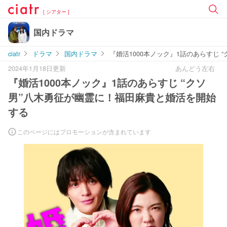
[ シアター ]
国内ドラマ
ciatr
ドラマ
国内ドラマ
『婚活1000本ノック』1話のあらすじ
2024年1月18日更新
あんどう左右
『婚活1000本ノック』1話のあらすじ “クソ
男”八木勇征が幽霊に！福田麻貴と婚活を開始
する
このページにはプロモーションが含まれています