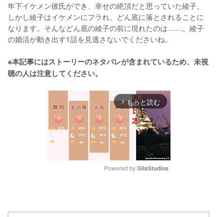
年下イケメン彼氏ができ、幸せの絶頂だと思っていた綾子。
しかし綾子はイケメンにフラれ、どん底に落とされることに
なります。そんなどん底の綾子の前に現れたのは……。綾子
の婚活が動き出す1話を見逃さないでくださいね。

※本記事にはストーリーのネタバレが含まれているため、未視
聴の人は注意してください。
もっと読む
arrow_forward_ios
Powered by 
GliaStudios
M
u
t
e