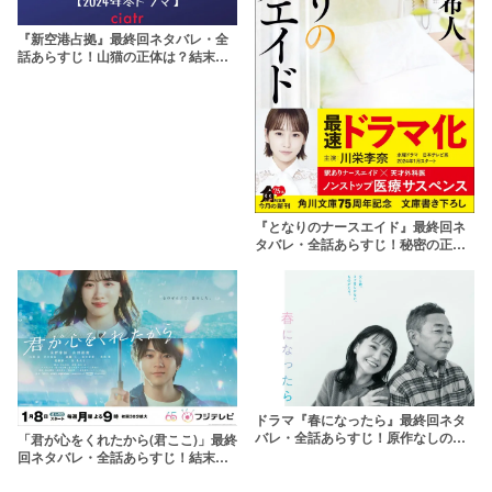
『新空港占拠』最終回ネタバレ・全
話あらすじ！山猫の正体は？結末の
予想も考察
『となりのナースエイド』最終回ネ
タバレ・全話あらすじ！秘密の正体
や黒幕の結末は？
ドラマ『春になったら』最終回ネタ
バレ・全話あらすじ！原作なしの結
「君が心をくれたから(君ここ)」最終
末に期待
回ネタバレ・全話あらすじ！結末は
ハッピーエンド？