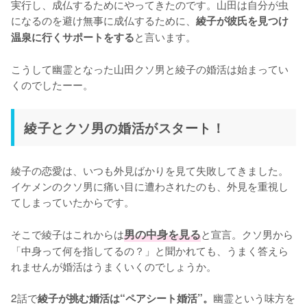
実行し、成仏するためにやってきたのです。山田は自分が虫
になるのを避け無事に成仏するために、
綾子が彼氏を見つけ
と言います。

温泉に行くサポートをする
こうして幽霊となった山田クソ男と綾子の婚活は始まってい
くのでしたーー。
綾子とクソ男の婚活がスタート！
綾子の恋愛は、いつも外見ばかりを見て失敗してきました。
イケメンのクソ男に痛い目に遭わされたのも、外見を重視し
てしまっていたからです。

そこで綾子はこれからは
男の中身を見る
と宣言。クソ男から
「中身って何を指してるの？」と聞かれても、うまく答えら
れませんが婚活はうまくいくのでしょうか。

2話で
幽霊という味方を
綾子が挑む婚活は“ペアシート婚活”。