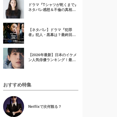
ドラマ『Tシャツが乾くまで』
ネタバレ感想＆不倫の真相や
結末を考察！充の免許証に隠
されたヒントも解説
【ネタバレ】ドラマ『犯罪
者』犯人・黒幕は？最終回ラ
ストを考察！太田愛の原作小
説で描かれる3人のその後を解
説【アマプラ】
【2026年最新】日本のイケメ
ン人気俳優ランキング！最も
かっこいい芸能人は誰？
おすすめ特集
Netflixで次何観る？