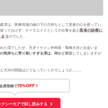
庭澪は、医療現場の縁の下の力持ちとして患者の心を救ってい
放っておけず、ナースエイドとしての仕事を超え
医者の診察に
しまう
のでした。

れた澪でしたが、天才イケメン外科医・竜崎大河と出会いま
してしまいますが
の気持ちに寄り添いすぎる澪は、何かと対立
と大河の関係はどうなっていくのでしょうか……。
70%OFF！
会員登録で
ックシーモアで試し読みする