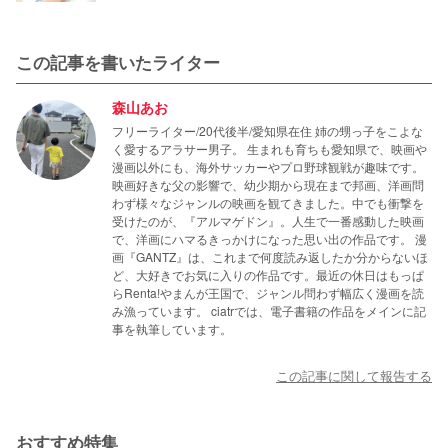
この記事を書いたライター
森山あお
フリーライター/20代後半/愛知県在住 姉の甥っ子をこよな
く愛するアラサー男子。 生まれも育ちも愛知県で、映画や
漫画以外にも、海外サッカーやプロ野球観戦が趣味です。
映画好きな父の影響で、幼少期から現在まで邦画、洋画問
わず様々なジャンルの映画を観てきました。中でも衝撃を
受けたのが、『アルマゲドン』。人生で一番感動した映画
で、洋画にハマるきっかけになった思い出の作品です。 漫
画『GANTZ』は、これまで何度読み返したか分からないほ
ど、大好きでお気に入りの作品です。最近の休日はもっぱ
らRenta!やまんが王国で、ジャンル問わず幅広く漫画を読
み漁っています。 ciatrでは、電子書籍の作品をメインに記
事を執筆しています。
この記事に関して報告する
おすすめ特集