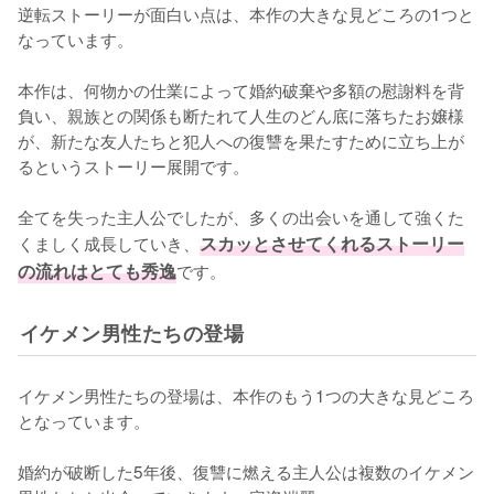
逆転ストーリーが面白い点は、本作の大きな見どころの1つと
なっています。

本作は、何物かの仕業によって婚約破棄や多額の慰謝料を背
負い、親族との関係も断たれて人生のどん底に落ちたお嬢様
が、新たな友人たちと犯人への復讐を果たすために立ち上が
るというストーリー展開です。

全てを失った主人公でしたが、多くの出会いを通して強くた
くましく成長していき、
スカッとさせてくれるストーリー
の流れはとても秀逸
です。
イケメン男性たちの登場
イケメン男性たちの登場は、本作のもう1つの大きな見どころ
となっています。

婚約が破断した5年後、復讐に燃える主人公は複数のイケメン