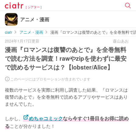
[ シアター ]
アニメ・漫画
ciatr
アニメ・漫画
漫画『ロマンスは復讐のあとで』を全巻無料で読む方法
2024年1月17日更新
森山あお
漫画『ロマンスは復讐のあとで』を全巻無料
で読む方法を調査！rawやzipを使わずに最安
で読めるサービスは？【lobster/Alice】
このページにはプロモーションが含まれています
複数のサービスを実際に利用し調査した結果、『ロマンスは
復讐のあとで』を全巻無料で読めるアプリやサービスはあり
ませんでした。
しかし、
めちゃコミック
なら今すぐ1冊目をお得に読め
る
ことが分かりました！