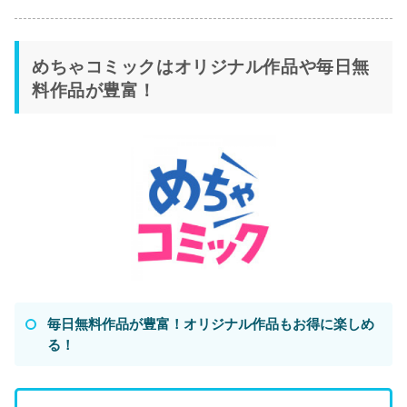
めちゃコミックはオリジナル作品や毎日無
料作品が豊富！
毎日無料作品が豊富！オリジナル作品もお得に楽しめ
る！