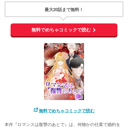
最大20話まで無料！
無料でめちゃコミックで読む
無料でめちゃコミックで読む
本作『ロマンスは復讐のあとで』は、何物かの仕業で婚約を