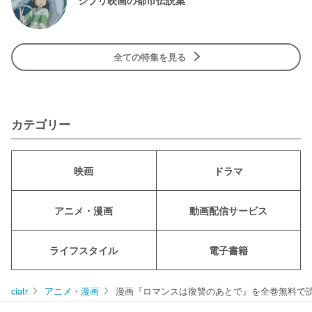
ジブリ映画の都市伝説集
全ての特集を見る
カテゴリー
映画
ドラマ
アニメ・漫画
動画配信サービス
ライフスタイル
電子書籍
ciatr
アニメ・漫画
漫画『ロマンスは復讐のあとで』を全巻無料で読む方法