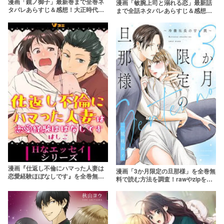
漫画「鏡ノ御子」最新巻まで全巻ネ
漫画「敏腕上司と溺れる恋」最新話
タバレあらすじ＆感想！大正時代の
まで全話ネタバレあらすじ＆感想！
シンデレラストーリー
冷徹上司と恋愛下手部下との恋物語
漫画『仕返し不倫にハマった人妻は
漫画「3か月限定の旦那様」を全巻無
恋愛経験ほぼなしです』を全巻無料
料で読む方法を調査！rawやzipを使
で読む方法を調査！rawやzipを使わ
わずに最安で読めるサービスは？
ずに最安で読めるサービスは？【は
【一城咲ルイ】
しこ】