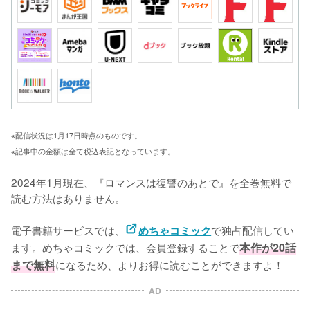
※配信状況は1月17日時点のものです。
※記事中の金額は全て税込表記となっています。
2024年1月現在、『ロマンスは復讐のあとで』を全巻無料で
読む方法はありません。

電子書籍サービスでは、
で独占配信してい
めちゃコミック
ます。めちゃコミックでは、会員登録することで
本作が20話
まで無料
になるため、よりお得に読むことができますよ！
AD