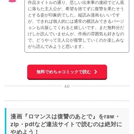
作品タイトルの通り、悲しい出来事の連続でどん底
に落ちた主人公が、希望を捨てずに復讐を果たそう
とする姿が印象的でした。縦読み漫画もいいです
が、できれば個人的には通常の横読みできるバージ
ョンも出版してくれると嬉しいです。まだ無料分だ
けしか読んでいませんが、作画の雰囲気も好きなの
で、どうやって主人公が復讐していくのか楽しみな
がら読んでみようと思います。
無料でめちゃコミックで読む
AD
漫画『ロマンスは復讐のあとで』をraw・
zip・pdfなど違法サイトで読むのは絶対に
やめよう！