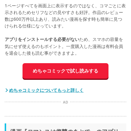
1ページすべてを画面上に表示するのではなく、コマごとに表
示されるためセリフなどの見やすさも好評。作品のレビュー
数は600万件以上あり、読みたい漫画を探す時も簡単に見つ
けられる仕様になっています。
ため、スマホの容量を
アプリをインストールする必要がない
気にせず使えるのもポイント。一度購入した漫画は有料会員
を退会した後も読む事ができますよ。
めちゃコミックで試し読みする
めちゃコミックについてもっと詳しく
AD