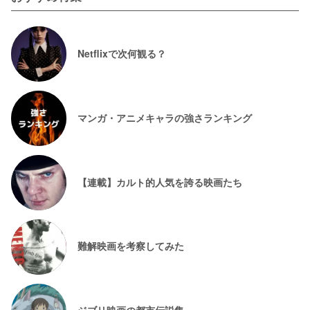
Netflixで次何観る？
マンガ・アニメキャラの強さランキング
【連載】カルト的人気を誇る映画たち
難解映画を考察してみた