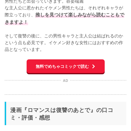
男性たちと出会っていきます。容姿端麗

な主人公に惹かれたイケメン男性たちは、それぞれキャラが
際立っており、
推しを見つけて楽しみながら読むこともで
きますよ！
そして復讐の後に、この男性キャラと主人公は結ばれるのか
という点も必見です。イケメン好きな女性にはおすすめの作
品となっています。
無料でめちゃコミックで読む
AD
漫画『ロマンスは復讐のあとで』の口コ
ミ・評価・感想