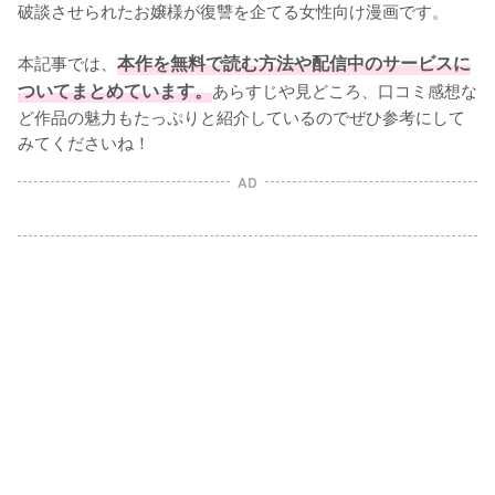
破談させられたお嬢様が復讐を企てる女性向け漫画です。

本記事では、
本作を無料で読む方法や配信中のサービスに
ついてまとめています。
あらすじや見どころ、口コミ感想な
ど作品の魅力もたっぷりと紹介しているのでぜひ参考にして
みてくださいね！
AD