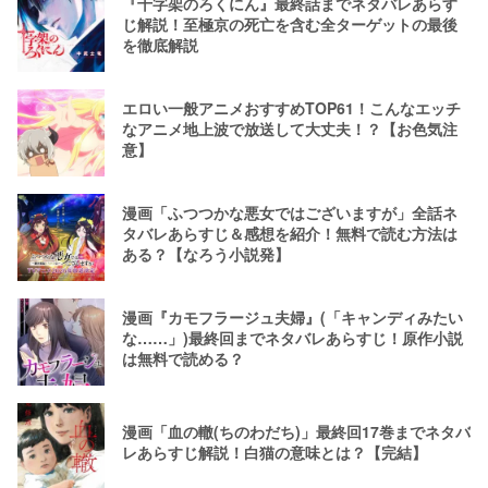
『十字架のろくにん』最終話までネタバレあらす
じ解説！至極京の死亡を含む全ターゲットの最後
を徹底解説
エロい一般アニメおすすめTOP61！こんなエッチ
なアニメ地上波で放送して大丈夫！？【お色気注
意】
漫画「ふつつかな悪女ではございますが」全話ネ
タバレあらすじ＆感想を紹介！無料で読む方法は
ある？【なろう小説発】
漫画『カモフラージュ夫婦』(「キャンディみたい
な……」)最終回までネタバレあらすじ！原作小説
は無料で読める？
漫画「血の轍(ちのわだち)」最終回17巻までネタバ
レあらすじ解説！白猫の意味とは？【完結】