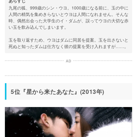
あらすじ
九尾の狐、999歳のシン・ウヨ。1000歳になる前に、玉の中に
人間の精気を集めきらないとウヨは人間になれません。そんな
時、偶然出会った大学生のイ・ダムが、誤ってウヨの大切な赤
い玉を飲み込んでしまいます。
玉を取り返すため、ウヨはダムに同居を提案。玉を出さないと
死ぬと知ったダムは仕方なく彼の提案を受け入れますが……。
AD
5位『星から来たあなた』(2013年)