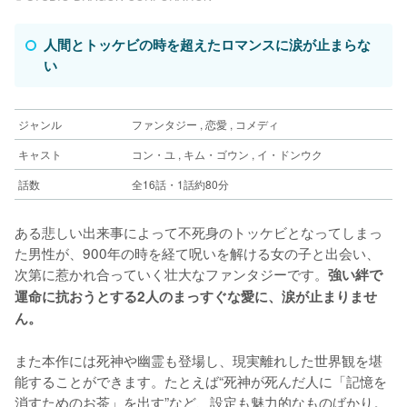
人間とトッケビの時を超えたロマンスに涙が止まらな
い
ジャンル
ファンタジー , 恋愛 , コメディ
キャスト
コン・ユ , キム・ゴウン , イ・ドンウク
話数
全16話・1話約80分
ある悲しい出来事によって不死身のトッケビとなってしまっ
た男性が、900年の時を経て呪いを解ける女の子と出会い、
次第に惹かれ合っていく壮大なファンタジーです。
強い絆で
運命に抗おうとする2人のまっすぐな愛に、涙が止まりませ
ん。
また本作には死神や幽霊も登場し、現実離れした世界観を堪
能することができます。たとえば“死神が死んだ人に「記憶を
消すためのお茶」を出す”など、設定も魅力的なものばかり。