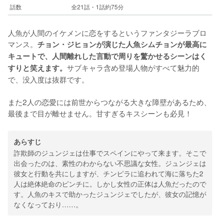
話数
全21話・1話約75分
人魚が人間のイケメンに恋をするというファンタジーラブロ
マンス。
チョン・ジヒョンが演じた人魚シムチョンが最高に
キュートで、人間離れした言動で周りを驚かせるシーンはく
サブキャラ含め登場人物がすべて魅力的
すりと笑えます。
で、没入度は抜群です。
また2人の恋愛には前世からつながる大きな障壁があるため、
最後まで目が離せません。甘すぎるキスシーンも必見！
あらすじ
詐欺師のジュンジェは仕事でスペインにやって来ます。そこで
出会ったのは、素性のわからない不思議な女性。ジュンジェは
彼女と行動を共にしますが、チンピラに追われて海に落ちた2
人は絶体絶命のピンチに。しかし女性の正体は人魚だったので
す。人魚のキスで助かったジュンジェでしたが、彼女の記憶が
なくなっており……。