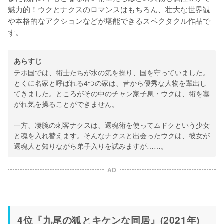
魅力的！ウクとナクスのロマンスはもちろん、壮大な世界観
や本格的なアクションなどが堪能できるスペクタクル作品で
す。
あらすじ
テホ国では、術士たちが水の気を操り、国を守っていました。
とくに名家と呼ばれる4つの家は、昔から優秀な人物を輩出し
てきました。ところがその中のチャン家子息・ウクは、術を塞
がれ気を操ることができません。
一方、凄腕の刺客ナクスは、還魂術を使ってムドクという少女
と魂を入れ替えます。そんなナクスと出会ったウクは、彼女が
還魂人と知りながら弟子入りを試みますが……。
AD
4位『九尾の狐とキケンな同居』(2021年)