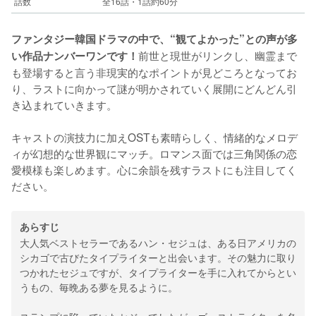
話数
全16話・1話約60分
ファンタジー韓国ドラマの中で、“観てよかった”との声が多
前世と現世がリンクし、幽霊まで
い作品ナンバーワンです！
も登場すると言う非現実的なポイントが見どころとなってお
り、ラストに向かって謎が明かされていく展開にどんどん引
き込まれていきます。
キャストの演技力に加えOSTも素晴らしく、情緒的なメロデ
ィが幻想的な世界観にマッチ。ロマンス面では三角関係の恋
愛模様も楽しめます。心に余韻を残すラストにも注目してく
ださい。
あらすじ
大人気ベストセラーであるハン・セジュは、ある日アメリカの
シカゴで古びたタイプライターと出会います。その魅力に取り
つかれたセジュですが、タイプライターを手に入れてからとい
うもの、毎晩ある夢を見るように。