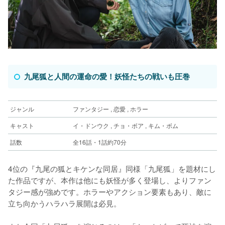
九尾狐と人間の運命の愛！妖怪たちの戦いも圧巻
ジャンル
ファンタジー , 恋愛 , ホラー
キャスト
イ・ドンウク , チョ・ボア , キム・ボム
話数
全16話・1話約70分
4位の『九尾の狐とキケンな同居』同様「九尾狐」を題材にし
た作品ですが、本作は他にも妖怪が多く登場し、よりファン
タジー感が強めです。ホラーやアクション要素もあり、敵に
立ち向かうハラハラ展開は必見。