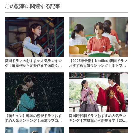
この記事に関連する記事
韓国ドラマのおすすめ人気ランキン
【2025年最新】Netflixの韓国ドラマ
グ！最新作から定番作まで面白くて
おすすめ人気ランキング！ネトフリ
ハマる韓ドラを厳選【2026年】
で最高に面白い韓ドラをオタクが厳
選
【胸キュン】韓国の恋愛ドラマおす
韓国時代劇ドラマおすすめ人気ラン
すめ人気ランキング！王道ラブコメ
キング！本格派から新作まで【2025
から2024年最新作まで
年最新】