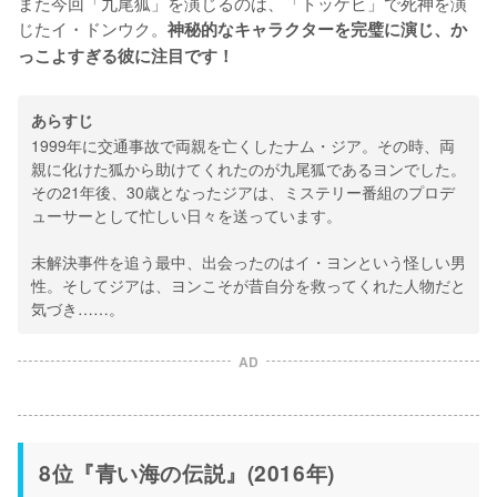
また今回「九尾狐」を演じるのは、「トッケビ」で死神を演
じたイ・ドンウク。
神秘的なキャラクターを完璧に演じ、か
っこよすぎる彼に注目です！
あらすじ
1999年に交通事故で両親を亡くしたナム・ジア。その時、両
親に化けた狐から助けてくれたのが九尾狐であるヨンでした。
その21年後、30歳となったジアは、ミステリー番組のプロデ
ューサーとして忙しい日々を送っています。
未解決事件を追う最中、出会ったのはイ・ヨンという怪しい男
性。そしてジアは、ヨンこそが昔自分を救ってくれた人物だと
気づき……。
AD
8位『青い海の伝説』(2016年)