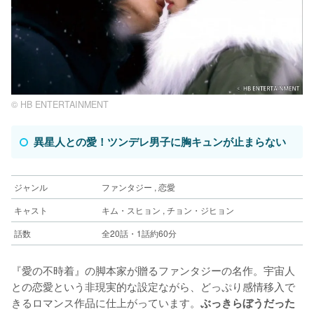
©︎ HB ENTERTAINMENT
異星人との愛！ツンデレ男子に胸キュンが止まらない
ジャンル
ファンタジー , 恋愛
キャスト
キム・スヒョン , チョン・ジヒョン
話数
全20話・1話約60分
『愛の不時着』の脚本家が贈るファンタジーの名作。宇宙人
との恋愛という非現実的な設定ながら、どっぷり感情移入で
きるロマンス作品に仕上がっています。
ぶっきらぼうだった