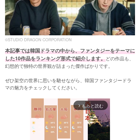
©︎STUDIO DRAGON CORPORATION
本記事では韓国ドラマの中から、ファンタジーをテーマに
した10作品をランキング形式で紹介します。
どの作品も、
幻想的で独特の世界観が詰まった傑作ばかりです。

ぜひ架空の世界に思いを馳せながら、韓国ファンタジードラ
マの魅力をチェックしてください。
もっと読む
arrow_forward_ios