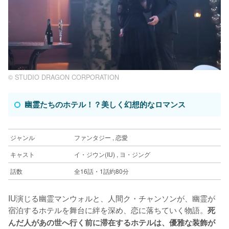
© STUDIO DRAGON CORPORATION
幽霊たちのホテル！？美しく幻想的なロマンス
ジャンル
ファンタジー , 恋愛
キャスト
イ・ジウン(IU) , ヨ・ジング
話数
全16話・1話約80分
IU演じる幽霊マンウォルと、人間ク・チャンソンが、幽霊が
宿泊するホテルを舞台に絆を深め、恋に落ちていく物語。
死
んだ人があの世へ行く前に滞在するホテルは、優雅な装飾が