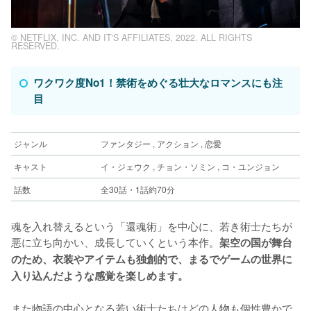
© NETFLIX, INC. AND IT'S AFFILIATES, 2022. ALL RIGHTS
RESERVED.
ワクワク度No1！禁術をめぐる壮大なロマンスにも注
目
ジャンル
ファンタジー , アクション , 恋愛
キャスト
イ・ジェウク , チョン・ソミン , コ・ユンジョン
話数
全30話・1話約70分
魂を入れ替えるという「還魂術」を中心に、若き術士たちが
悪に立ち向かい、成長していくという本作。
架空の国が舞台
のため、衣装やアイテムも独創的で、まるでゲームの世界に
入り込んだような感覚を楽しめます。
また物語の中心となる若い術士たちはどの人物も個性豊かで