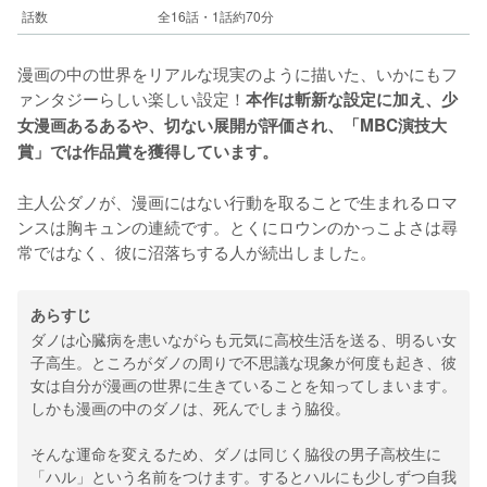
話数
全16話・1話約70分
漫画の中の世界をリアルな現実のように描いた、いかにもフ
ァンタジーらしい楽しい設定！
本作は斬新な設定に加え、少
女漫画あるあるや、切ない展開が評価され、「MBC演技大
賞」では作品賞を獲得しています。
主人公ダノが、漫画にはない行動を取ることで生まれるロマ
ンスは胸キュンの連続です。とくにロウンのかっこよさは尋
常ではなく、彼に沼落ちする人が続出しました。
あらすじ
ダノは心臓病を患いながらも元気に高校生活を送る、明るい女
子高生。ところがダノの周りで不思議な現象が何度も起き、彼
女は自分が漫画の世界に生きていることを知ってしまいます。
しかも漫画の中のダノは、死んでしまう脇役。
そんな運命を変えるため、ダノは同じく脇役の男子高校生に
「ハル」という名前をつけます。するとハルにも少しずつ自我