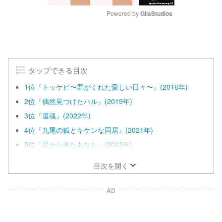
Powered by 
GliaStudios
M
u
t
e
タップできる目次
1位『トッケビ〜君がくれた愛しい日々〜』(2016年)
2位『偶然見つけたハル』(2019年)
3位『還魂』(2022年)
4位『九尾の狐とキケンな同居』(2021年)
5位『星から来たあなた』(2013年)
目次を開く
AD