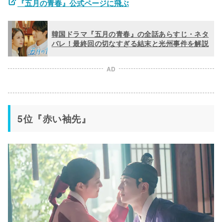
『五月の青春』公式ページに飛ぶ
韓国ドラマ『五月の青春』の全話あらすじ・ネタ
バレ！最終回の切なすぎる結末と光州事件を解説
AD
5位『赤い袖先』