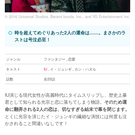
© 2016 Universal Studios, Barami bunda. Inc., and YG Entertainment Inc.
時を超えてめぐりあった2人の運命は……。まさかのラ
ストは号泣必至！
ジャンル
ファンタジー , 恋愛
キャスト
IU
, イ・ジュンギ , カン・ハヌル
話数
全20話
IU演じる現代女性が高麗時代にタイムスリップし、歴史上暴
君として知られる光宗と恋に落ちてしまう物語。
そのため運
命に翻弄される2人の恋は、切なすぎる結末で幕を閉じます。
とくに光宗を演じたイ・ジュンギの繊細な演技には何度も泣
かされること間違いなしです！