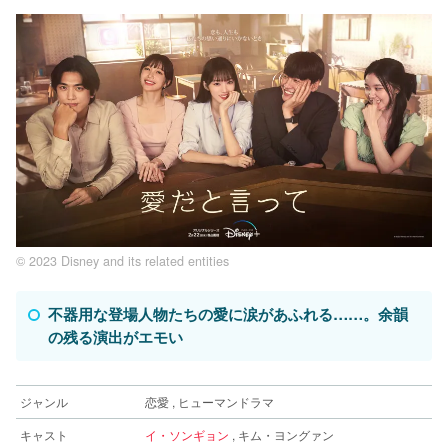
© 2023 Disney and its related entities
不器用な登場人物たちの愛に涙があふれる……。余韻
の残る演出がエモい
ジャンル
恋愛 , ヒューマンドラマ
キャスト
イ・ソンギョン
, キム・ヨングァン