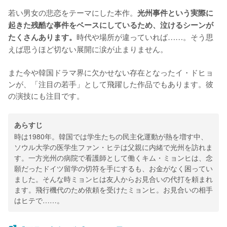
若い男女の悲恋をテーマにした本作。
光州事件という実際に
起きた残酷な事件をベースにしているため、泣けるシーンが
時代や場所が違っていれば……。そう思
たくさんあります。
えば思うほど切ない展開に涙が止まりません。
また今や韓国ドラマ界に欠かせない存在となったイ・ドヒョ
ンが、「注目の若手」として飛躍した作品でもあります。彼
の演技にも注目です。
あらすじ
時は1980年。韓国では学生たちの民主化運動が熱を増す中、
ソウル大学の医学生ファン・ヒテは父親に内緒で光州を訪れま
す。一方光州の病院で看護師として働くキム・ミョンヒは、念
願だったドイツ留学の切符を手にするも、お金がなく困ってい
ました。そんな時ミョンヒは友人からお見合いの代打を頼まれ
ます。飛行機代のため依頼を受けたミョンヒ。お見合いの相手
はヒテで……。