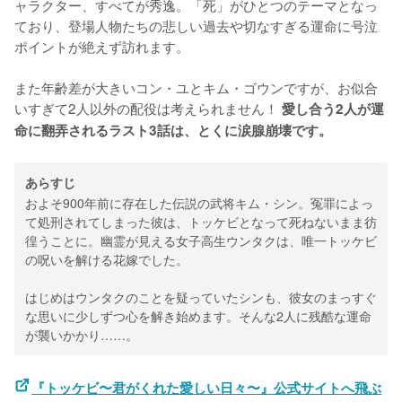
ャラクター、すべてが秀逸。「死」がひとつのテーマとなっ
ており、登場人物たちの悲しい過去や切なすぎる運命に号泣
ポイントが絶えず訪れます。
また年齢差が大きいコン・ユとキム・ゴウンですが、お似合
いすぎて2人以外の配役は考えられません！
 愛し合う2人が運
命に翻弄されるラスト3話は、とくに涙腺崩壊です。
あらすじ
およそ900年前に存在した伝説の武将キム・シン。冤罪によっ
て処刑されてしまった彼は、トッケビとなって死ねないまま彷
徨うことに。幽霊が見える女子高生ウンタクは、唯一トッケビ
の呪いを解ける花嫁でした。
はじめはウンタクのことを疑っていたシンも、彼女のまっすぐ
な思いに少しずつ心を解き始めます。そんな2人に残酷な運命
が襲いかかり……。
『トッケビ〜君がくれた愛しい日々〜』公式サイトへ飛ぶ