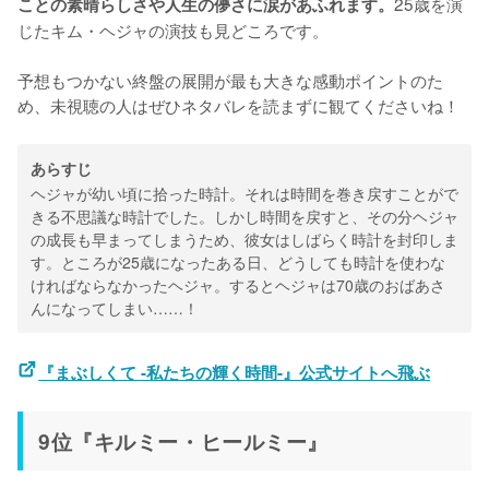
25歳を演
ことの素晴らしさや人生の儚さに涙があふれます。
じたキム・ヘジャの演技も見どころです。
予想もつかない終盤の展開が最も大きな感動ポイントのた
め、未視聴の人はぜひネタバレを読まずに観てくださいね！
あらすじ
ヘジャが幼い頃に拾った時計。それは時間を巻き戻すことがで
きる不思議な時計でした。しかし時間を戻すと、その分ヘジャ
の成長も早まってしまうため、彼女はしばらく時計を封印しま
す。ところが25歳になったある日、どうしても時計を使わな
ければならなかったヘジャ。するとヘジャは70歳のおばあさ
んになってしまい……！
『まぶしくて -私たちの輝く時間-』公式サイトへ飛ぶ
9位『キルミー・ヒールミー』