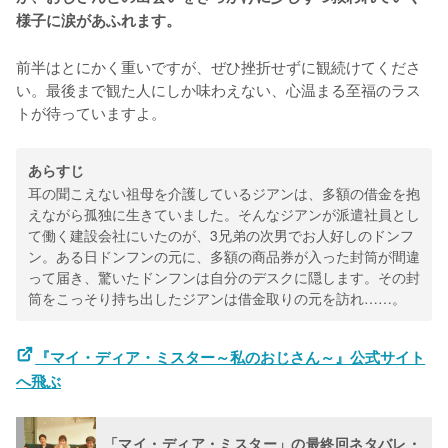
様子に涙があふれます。
前半はとにかく重いですが、ぜひ挫折せずに観続けてくださ
い。最後まで観た人にしか味わえない、心温まる至福のラス
トが待っていますよ。
あらすじ
耳の聞こえない祖母を介護しているジアンは、多額の借金を抱
えながら孤独に生きていました。そんなジアンが派遣社員とし
て働く建設会社にいたのが、3兄弟の次男でお人好しのドンフ
ン。ある日ドンフンの元に、多額の商品券が入った封筒が間違
って届き、驚いたドンフンは自分のデスクに隠します。その封
筒をこっそり持ち出したジアンは借金取りの元を訪れ……。
『マイ・ディア・ミスター～私のおじさん～』公式サイト
へ飛ぶ
「マイ・ディア・ミスター」の最終回ネタバレ・