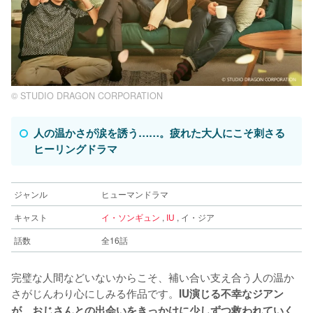
© STUDIO DRAGON CORPORATION
人の温かさが涙を誘う……。疲れた大人にこそ刺さる
ヒーリングドラマ
ジャンル
ヒューマンドラマ
キャスト
イ・ソンギュン
,
IU
, イ・ジア
話数
全16話
完璧な人間などいないからこそ、補い合い支え合う人の温か
さがじんわり心にしみる作品です。
IU演じる不幸なジアン
が、おじさんとの出会いをきっかけに少しずつ救われていく