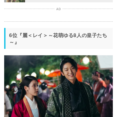
AD
6位『麗＜レイ＞～花萌ゆる8人の皇子たち
～』