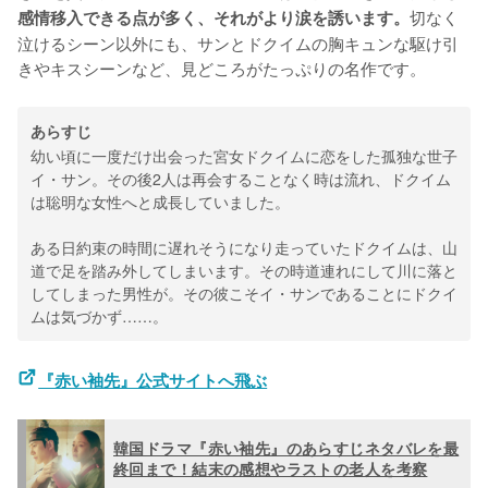
切なく
感情移入できる点が多く、それがより涙を誘います。
泣けるシーン以外にも、サンとドクイムの胸キュンな駆け引
きやキスシーンなど、見どころがたっぷりの名作です。
あらすじ
幼い頃に一度だけ出会った宮女ドクイムに恋をした孤独な世子
イ・サン。その後2人は再会することなく時は流れ、ドクイム
は聡明な女性へと成長していました。
ある日約束の時間に遅れそうになり走っていたドクイムは、山
道で足を踏み外してしまいます。その時道連れにして川に落と
してしまった男性が。その彼こそイ・サンであることにドクイ
ムは気づかず……。
『赤い袖先』公式サイトへ飛ぶ
韓国ドラマ『赤い袖先』のあらすじネタバレを最
終回まで！結末の感想やラストの老人を考察