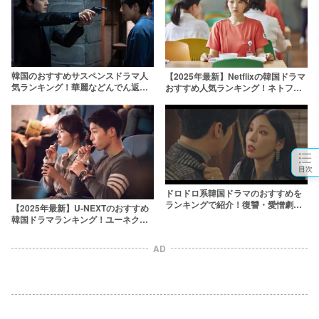
韓国のおすすめサスペンスドラマ人
【2025年最新】Netflixの韓国ドラマ
気ランキング！華麗などんでん返し
おすすめ人気ランキング！ネトフリ
に釘付け【2025年最新】
で最高に面白い韓ドラをオタクが厳
選
目次
ドロドロ系韓国ドラマのおすすめを
ランキングで紹介！復讐・愛憎劇・
【2025年最新】U-NEXTのおすすめ
不倫など盛りだくさん【2025年最
韓国ドラマランキング！ユーネクス
新】
ト独占配信中の人気韓ドラも
AD