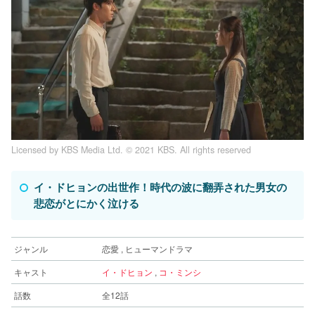
Licensed by KBS Media Ltd. ©︎ 2021 KBS. All rights reserved
イ・ドヒョンの出世作！時代の波に翻弄された男女の
悲恋がとにかく泣ける
ジャンル
恋愛 , ヒューマンドラマ
キャスト
イ・ドヒョン
,
コ・ミンシ
話数
全12話