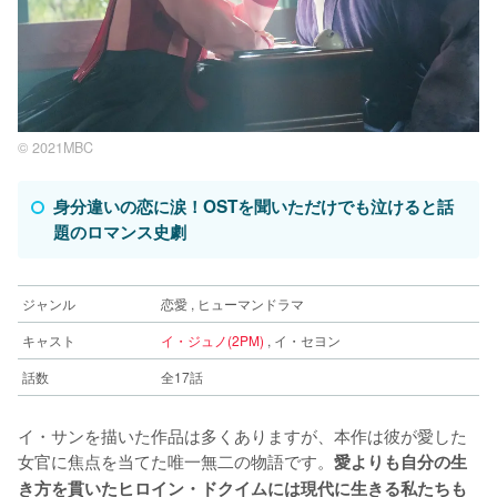
© 2021MBC
身分違いの恋に涙！OSTを聞いただけでも泣けると話
題のロマンス史劇
ジャンル
恋愛 , ヒューマンドラマ
キャスト
イ・ジュノ(2PM)
, イ・セヨン
話数
全17話
イ・サンを描いた作品は多くありますが、本作は彼が愛した
女官に焦点を当てた唯一無二の物語です。
愛よりも自分の生
き方を貫いたヒロイン・ドクイムには現代に生きる私たちも