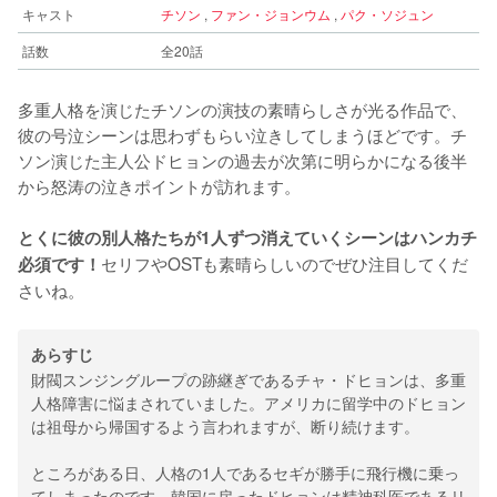
キャスト
チソン
,
ファン・ジョンウム
,
パク・ソジュン
話数
全20話
多重人格を演じたチソンの演技の素晴らしさが光る作品で、
彼の号泣シーンは思わずもらい泣きしてしまうほどです。チ
ソン演じた主人公ドヒョンの過去が次第に明らかになる後半
から怒涛の泣きポイントが訪れます。
とくに彼の別人格たちが1人ずつ消えていくシーンはハンカチ
セリフやOSTも素晴らしいのでぜひ注目してくだ
必須です！
さいね。
あらすじ
財閥スンジングループの跡継ぎであるチャ・ドヒョンは、多重
人格障害に悩まされていました。アメリカに留学中のドヒョン
は祖母から帰国するよう言われますが、断り続けます。
ところがある日、人格の1人であるセギが勝手に飛行機に乗っ
てしまったのです。韓国に戻ったドヒョンは精神科医であるリ