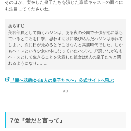
そのほか、実在した皇子たちを演じた豪華キャストの面々に
も注目してくださいね。
あらすじ
美容部員として働くハジンは、ある夜の公園で子供が池に落ち
ているところを目撃。思わず助けに飛び込んだハジンは溺れて
しまい、次に目が覚めるとそこはなんと高麗時代でした。しか
もヘ・スという少女の体になっていたハジン。戸惑いながらも
ヘ・スとして生きることを決意した彼女は8人の皇子たちと関
わるようになり……。
『麗〜花萌ゆる8人の皇子たち〜』公式サイトへ飛ぶ
AD
7位『愛だと言って』