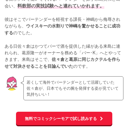
会い、
料飲部の実技試験へと連れていかれます。
彼はそこでバーテンダーを軽視する課長・神嶋から侮辱され
ながらも、
ウイスキーの水割りで神嶋を驚かせることに成功
のでした。

する
ある日佐々倉はかつてバーで酒を提供した縁がある来島に連
れられ、葛原隆一がオーナーを務める「バー･K」へとやって
きます。来島はそこで、
佐々倉と葛原に同じカクテルを作ら
のです。
せて対決させることを目論んでいた
若くして海外でバーテンダーとして活躍していた
佐々倉が、日本でもその腕を発揮する姿が見ていて
気持ちいい！
無料でコミックシーモアで試し読みする