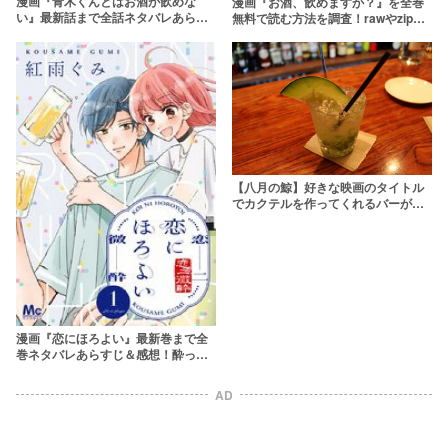
漫画『青木くんとはお酒が飲めな
漫画『お酒、飲めますか？』を全巻
い』最新話まで全話ネタバレあらす
無料で読む方法を調査！rawやzipを
じ＆感想！年下男子との胸キュンラ
使わずに最安で読めるサービスは？
ブ！
【さんじゅうろう】
【八月の鯨】好きな映画のタイトル
でカクテルを作ってくれるバーが最
高
漫画『恋にほろよい』最新巻まで全
巻ネタバレあらすじ＆感想！酔った
ヒーローのギャップにキュン！お酒
にまつわるラブストーリー
AD