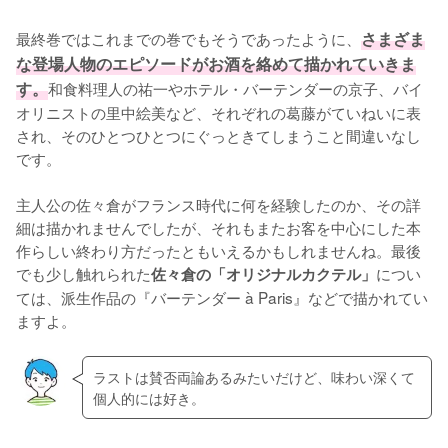
最終巻ではこれまでの巻でもそうであったように、
さまざま
な登場人物のエピソードがお酒を絡めて描かれていきま
す。
和食料理人の祐一やホテル・バーテンダーの京子、バイ
オリニストの里中絵美など、それぞれの葛藤がていねいに表
され、そのひとつひとつにぐっときてしまうこと間違いなし
です。

主人公の佐々倉がフランス時代に何を経験したのか、その詳
細は描かれませんでしたが、それもまたお客を中心にした本
作らしい終わり方だったともいえるかもしれませんね。最後
でも少し触れられた
につい
佐々倉の「オリジナルカクテル」
ては、派生作品の『バーテンダー à Paris』などで描かれてい
ますよ。
ラストは賛否両論あるみたいだけど、味わい深くて
個人的には好き。