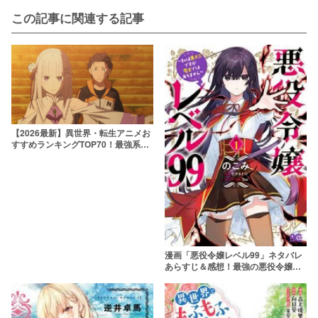
この記事に関連する記事
【2026最新】異世界・転生アニメお
すすめランキングTOP70！最強系か
らほのぼの系・マイナー作品まで網
羅
漫画「悪役令嬢レベル99」ネタバレ
あらすじ＆感想！最強の悪役令嬢が
活躍する異世界転生ファンタジー