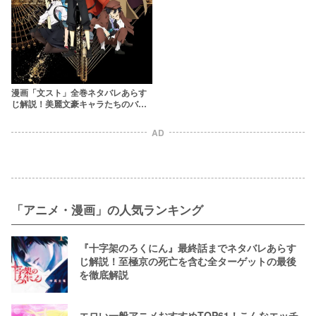
漫画「文スト」全巻ネタバレあらす
じ解説！美麗文豪キャラたちのバト
ルに興奮がとまらん【文豪ストレイ
ドッグス】
AD
「アニメ・漫画」の人気ランキング
『十字架のろくにん』最終話までネタバレあらす
じ解説！至極京の死亡を含む全ターゲットの最後
を徹底解説
エロい一般アニメおすすめTOP61！こんなエッチ