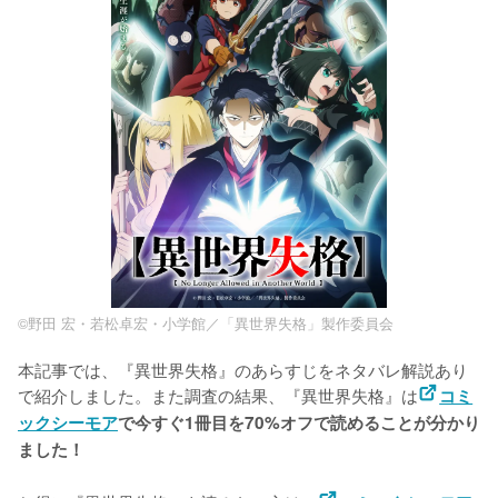
©野田 宏・若松卓宏・小学館／「異世界失格」製作委員会
本記事では、『異世界失格』のあらすじをネタバレ解説あり
で紹介しました。また調査の結果、『異世界失格』は
コミ
ックシーモア
で今すぐ1冊目を70%オフで読めることが分かり
ました！