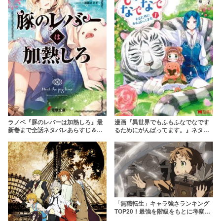
ラノベ『豚のレバーは加熱しろ』最
漫画『異世界でもふもふなでなです
新巻まで全話ネタバレあらすじ＆感
るためにがんばってます。』ネタバ
想！豚になって異世界転生！
レあらすじ＆感想！癒しを届ける意
外な転生ファンタジー
「無職転生」キャラ強さランキング
TOP20！最強を階級をもとに考察
【強さ議論】