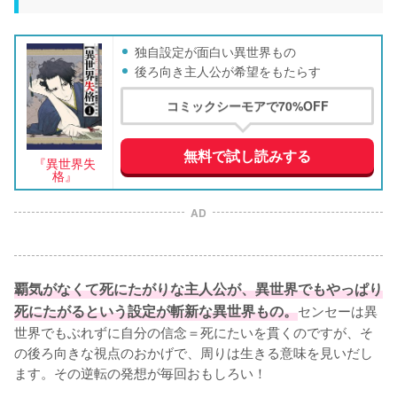
独自設定が面白い異世界もの
後ろ向き主人公が希望をもたらす
コミックシーモアで70%OFF
無料で試し読みする
『異世界失
格』
AD
覇気がなくて死にたがりな主人公が、異世界でもやっぱり
死にたがるという設定が斬新な異世界もの。
センセーは異
世界でもぶれずに自分の信念＝死にたいを貫くのですが、そ
の後ろ向きな視点のおかげで、周りは生きる意味を見いだし
ます。その逆転の発想が毎回おもしろい！
