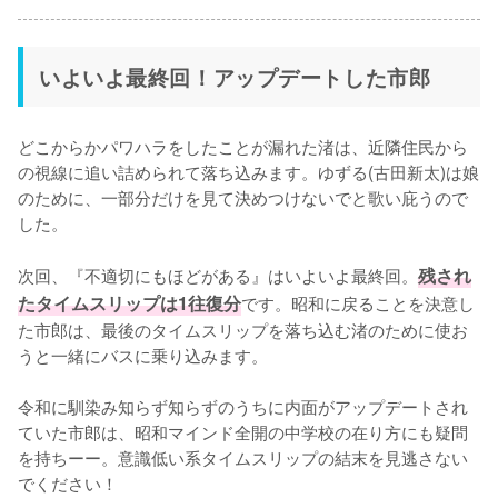
いよいよ最終回！アップデートした市郎
どこからかパワハラをしたことが漏れた渚は、近隣住民から
の視線に追い詰められて落ち込みます。ゆずる(古田新太)は娘
のために、一部分だけを見て決めつけないでと歌い庇うので
した。

次回、『不適切にもほどがある』はいよいよ最終回。
残され
たタイムスリップは1往復分
です。昭和に戻ることを決意し
た市郎は、最後のタイムスリップを落ち込む渚のために使お
うと一緒にバスに乗り込みます。

令和に馴染み知らず知らずのうちに内面がアップデートされ
ていた市郎は、昭和マインド全開の中学校の在り方にも疑問
を持ちーー。意識低い系タイムスリップの結末を見逃さない
でください！