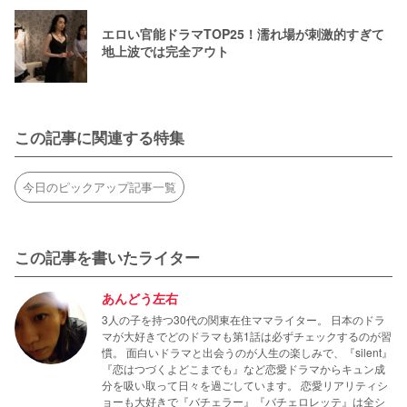
エロい官能ドラマTOP25！濡れ場が刺激的すぎて
地上波では完全アウト
この記事に関連する特集
今日のピックアップ記事一覧
この記事を書いたライター
あんどう左右
3人の子を持つ30代の関東在住ママライター。 日本のドラ
マが大好きでどのドラマも第1話は必ずチェックするのが習
慣。 面白いドラマと出会うのが人生の楽しみで、『silent』
『恋はつづくよどこまでも』など恋愛ドラマからキュン成
分を吸い取って日々を過ごしています。 恋愛リアリティシ
ョーも大好きで『バチェラー』『バチェロレッテ』は全シ