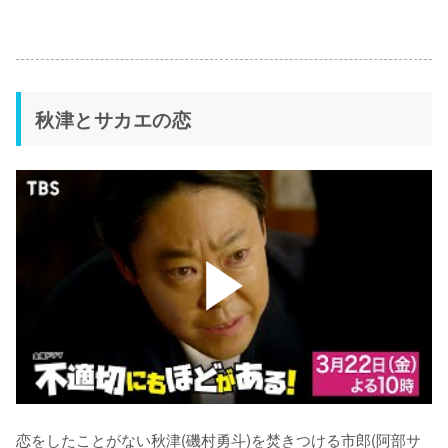
秋津とサカエの恋
恋をしたことがない秋津(磯村勇斗)を焚きつける市郎(阿部サ