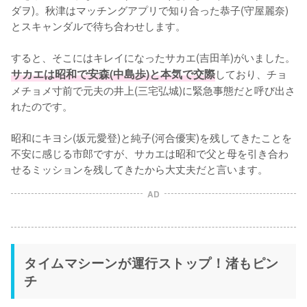
ダヲ)。秋津はマッチングアプリで知り合った恭子(守屋麗奈)
とスキャンダルで待ち合わせします。

すると、そこにはキレイになったサカエ(吉田羊)がいました。
サカエは昭和で安森(中島歩)と本気で交際
しており、チョ
メチョメ寸前で元夫の井上(三宅弘城)に緊急事態だと呼び出さ
れたのです。

昭和にキヨシ(坂元愛登)と純子(河合優実)を残してきたことを
不安に感じる市郎ですが、サカエは昭和で父と母を引き合わ
せるミッションを残してきたから大丈夫だと言います。
AD
タイムマシーンが運行ストップ！渚もピン
チ