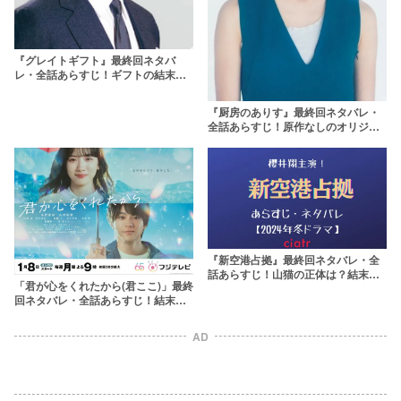
『グレイトギフト』最終回ネタバ
レ・全話あらすじ！ギフトの結末や
犯人はどうなる？
『厨房のありす』最終回ネタバレ・
全話あらすじ！原作なしのオリジナ
ルストーリー
『新空港占拠』最終回ネタバレ・全
話あらすじ！山猫の正体は？結末の
「君が心をくれたから(君ここ)」最終
予想も考察
回ネタバレ・全話あらすじ！結末は
ハッピーエンド？
AD