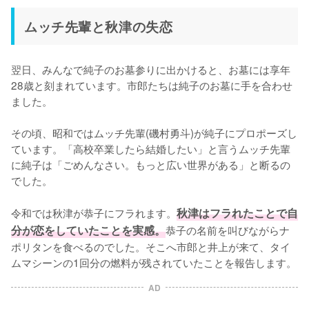
ムッチ先輩と秋津の失恋
翌日、みんなで純子のお墓参りに出かけると、お墓には享年
28歳と刻まれています。市郎たちは純子のお墓に手を合わせ
ました。

その頃、昭和ではムッチ先輩(磯村勇斗)が純子にプロポーズし
ています。「高校卒業したら結婚したい」と言うムッチ先輩
に純子は「ごめんなさい。もっと広い世界がある」と断るの
でした。

令和では秋津が恭子にフラれます。
秋津はフラれたことで自
分が恋をしていたことを実感。
恭子の名前を叫びながらナ
ポリタンを食べるのでした。そこへ市郎と井上が来て、タイ
ムマシーンの1回分の燃料が残されていたことを報告します。
AD