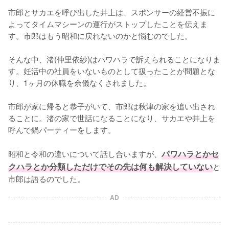
市郎とサカエを呼び出した井上は、スポンサーの経営不振に
よってタイムマシーンの運行がストップしたことを伝えま
す。市郎はもう昭和に戻れないのかと悩むのでした。

そんな中、渚(仲里依紗)はパワハラで訴えられることになりま
す。妊活中の社員をいないものとして扱ったことが問題とな
り、1ヶ月の休職を余儀なくされました。

市郎が家に帰ると恭子がいて、市郎は秋津の家を追い出され
ることに。渚の家で世話になることになり、サカエや井上を
呼んで鍋パーティーをします。

昭和と令和の違いについて話し合いますが、
パワハラとかセ
クハラとか分類しただけでその先は何も解決していない
と
市郎は語るのでした。
AD