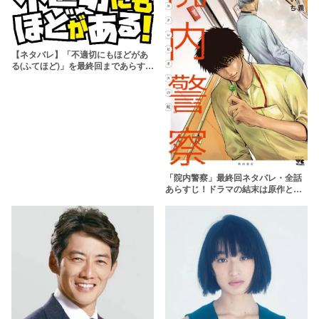
【ネタバレ】「不適切にもほどがあ
る(ふてほど)」を最終回まであらすじ
や新春SPを解説！タイムスリップの
考察も
「院内警察」最終回ネタバレ・全話
あらすじ！ドラマの結末は原作とは
異なる？