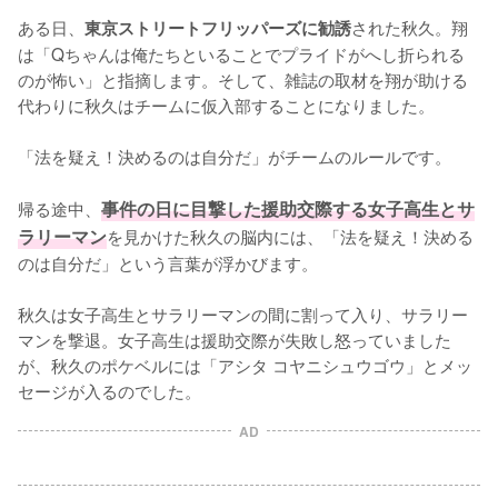
ある日、
された秋久。翔
東京ストリートフリッパーズに勧誘
は「Qちゃんは俺たちといることでプライドがへし折られる
のが怖い」と指摘します。そして、雑誌の取材を翔が助ける
代わりに秋久はチームに仮入部することになりました。

「法を疑え！決めるのは自分だ」がチームのルールです。

帰る途中、
事件の日に目撃した援助交際する女子高生とサ
ラリーマン
を見かけた秋久の脳内には、「法を疑え！決める
のは自分だ」という言葉が浮かびます。

秋久は女子高生とサラリーマンの間に割って入り、サラリー
マンを撃退。女子高生は援助交際が失敗し怒っていました
が、秋久のポケベルには「アシタ コヤニシュウゴウ」とメッ
セージが入るのでした。
AD