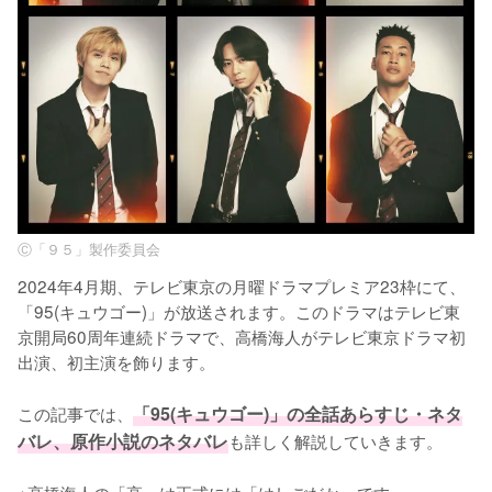
Ⓒ「９５」製作委員会
2024年4月期、テレビ東京の月曜ドラマプレミア23枠にて、
「95(キュウゴー)」が放送されます。このドラマはテレビ東
京開局60周年連続ドラマで、高橋海人がテレビ東京ドラマ初
出演、初主演を飾ります。

この記事では、
「95(キュウゴー)」の全話あらすじ・ネタ
バレ、原作小説のネタバレ
も詳しく解説していきます。

※高橋海人の「高」は正式には「はしごだか」です。
