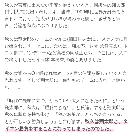
秋久が言葉に出来ない不安を抱えていると、同級生の翔太郎
(中川大志)に出くわします。当時、1999年に世界が終わると
言われており、翔太郎は世界が終わった後も生き残ると宣
言。持論を秋久にぶつけました。

秋久は翔太郎のチームのマルコ(細田佳央太)に、メケメケに呼
び出されます。そこにいたのは、翔太郎、レオ(犬飼貴丈)、ド
ヨン(関口メンディー)など高校の同級生たち。そこには、入口
で出くわしたセイラ(松本穂香)の姿もありました。

秋久は皆からQと呼ばれ始め、5人目の仲間を探していると言
われます。そして翔太郎に「俺たちのチームに入れ」と誘わ
れ……。

「時代の先頭に立つ。かっこいい大人になるために」という
翔太郎に、秋久は「理解できない」と反論。すると翔太郎は
秋久に勝負を持ち掛け、「俺かお前か、どっちの言ってるこ
とが正しいか勝負しよう」と告げます。
秋久は翔太郎と、タ
イマン勝負をすることになってしまったのでした。