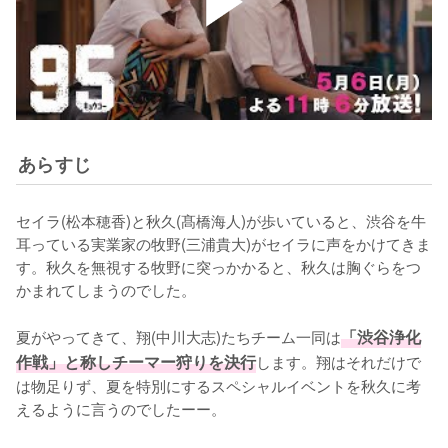
あらすじ
セイラ(松本穂香)と秋久(髙橋海人)が歩いていると、渋谷を牛
耳っている実業家の牧野(三浦貴大)がセイラに声をかけてきま
す。秋久を無視する牧野に突っかかると、秋久は胸ぐらをつ
かまれてしまうのでした。

夏がやってきて、翔(中川大志)たちチーム一同は
「渋谷浄化
作戦」と称しチーマー狩りを決行
します。翔はそれだけで
は物足りず、夏を特別にするスペシャルイベントを秋久に考
えるように言うのでしたーー。