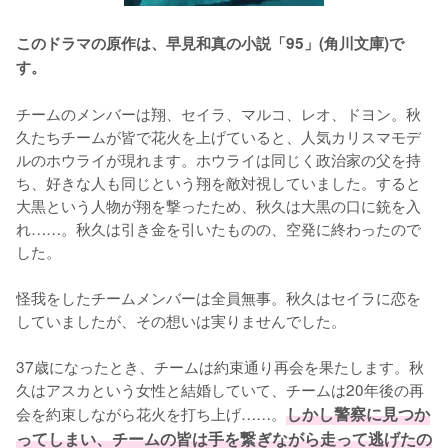
このドラマの原作は、早見和真の小説「95」(角川文庫)で
す。
チームのメンバーは翔、セイラ、マルコ、レオ、ドヨン。秋
久たちチームが皆で花火を上げていると、人気カリスマモデ
ルのホウライが現れます。ホウライは同じく政治家の父を持
ち、好きな人も同じという翔を敵対視していました。すると
大黒という人物が翔を撃ったため、秋久は大黒の口に銃を入
れ……。秋久は引き金を引いたものの、空発に終わったので
した。

怪我をしたチームメンバーは全員無事。秋久はセイラに恋を
していましたが、その想いは実りませんでした。

37歳になったとき、チームは約束通り再会を果たします。秋
久はアスカという女性と結婚していて、チームは20年後の再
会を約束しながら花火を打ち上げ……。
しかし警察に見つか
ってしまい、チームの皆は手を繋ぎながら走って逃げたの