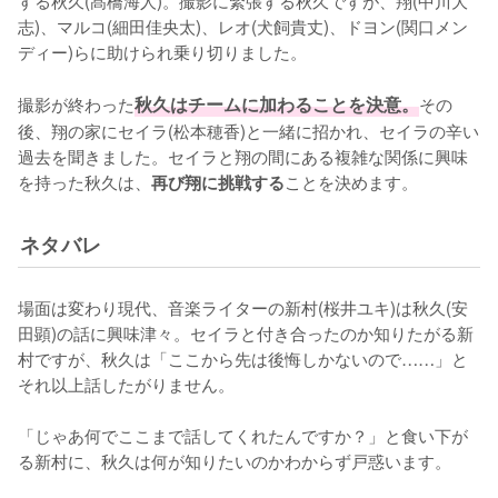
志)、マルコ(細田佳央太)、レオ(犬飼貴丈)、ドヨン(関口メン
ディー)らに助けられ乗り切りました。

撮影が終わった
秋久はチームに加わることを決意。
その
後、翔の家にセイラ(松本穂香)と一緒に招かれ、セイラの辛い
過去を聞きました。セイラと翔の間にある複雑な関係に興味
を持った秋久は、
ことを決めます。
再び翔に挑戦する
ネタバレ
場面は変わり現代、音楽ライターの新村(桜井ユキ)は秋久(安
田顕)の話に興味津々。セイラと付き合ったのか知りたがる新
村ですが、秋久は「ここから先は後悔しかないので……」と
それ以上話したがりません。

「じゃあ何でここまで話してくれたんですか？」と食い下が
る新村に、秋久は何が知りたいのかわからず戸惑います。
