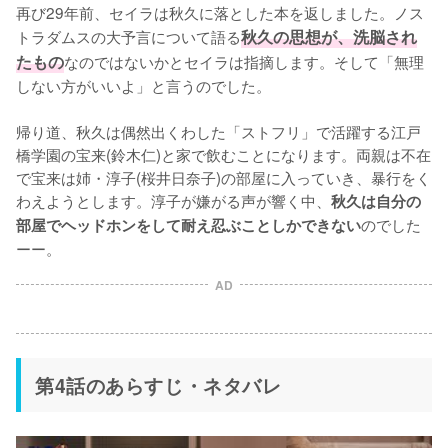
再び29年前、セイラは秋久に落とした本を返しました。ノス
トラダムスの大予言について語る
秋久の思想が、洗脳され
たもの
なのではないかとセイラは指摘します。そして「無理
しない方がいいよ」と言うのでした。

帰り道、秋久は偶然出くわした「ストフリ」で活躍する江戸
橋学園の宝来(鈴木仁)と家で飲むことになります。両親は不在
で宝来は姉・淳子(桜井日奈子)の部屋に入っていき、暴行をく
わえようとします。淳子が嫌がる声が響く中、
秋久は自分の
のでした
部屋でヘッドホンをして耐え忍ぶことしかできない
ーー。
AD
第4話のあらすじ・ネタバレ