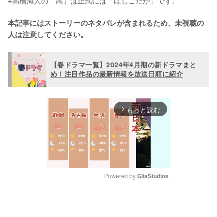
本記事にはストーリーのネタバレが含まれるため、未視聴の
人は注意してください。
【春ドラマ一覧】2024年4月期の新ドラマまと
め！注目作品の最新情報を放送日順に紹介
もっと読む
arrow_forward_ios
Powered by 
GliaStudios
M
u
t