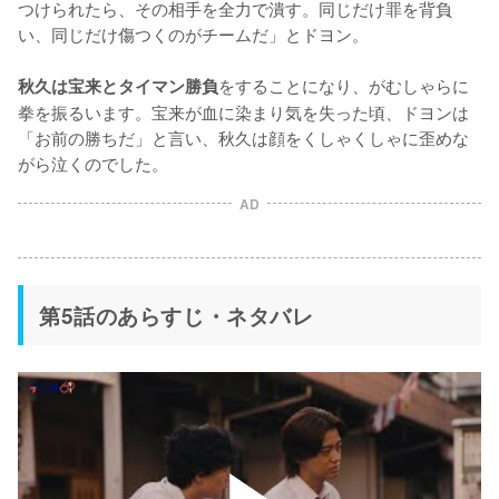
つけられたら、その相手を全力で潰す。同じだけ罪を背負
い、同じだけ傷つくのがチームだ」とドヨン。

をすることになり、がむしゃらに
秋久は宝来とタイマン勝負
拳を振るいます。宝来が血に染まり気を失った頃、ドヨンは
「お前の勝ちだ」と言い、秋久は顔をくしゃくしゃに歪めな
がら泣くのでした。
AD
第5話のあらすじ・ネタバレ