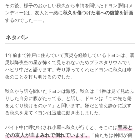
その後、様子のおかしい秋久から事情を聞いたドヨン(関口メ
ンディー)は、友人と一緒に
秋久を傷つけた者への復讐を計画
するのでしたーー。
ネタバレ
1年前まで神戸に住んでいて震災を経験しているドヨンは、震
災以降夜空の星が怖くて見られないためプラネタリウムでリ
ハビリ中だと語ります。寄り添ってくれたドヨンに秋久は昨
夜のことを打ち明けるのでした。

秋久から話を聞いたドヨンは激怒。秋久は「1番は見て見ぬふ
りした自分に腹がたってる」と話し、ドヨンは「この先も傷
をえぐり続けるのか？」と問います。嫌だと答え静かに涙す
る秋久を見てドヨンは迅速に動き出しました。

バイト中に呼び出され小屋へ秋久が行くと、そこには
宝来と
その友人が血まみれで倒れています。
「俺たちは仲間が傷