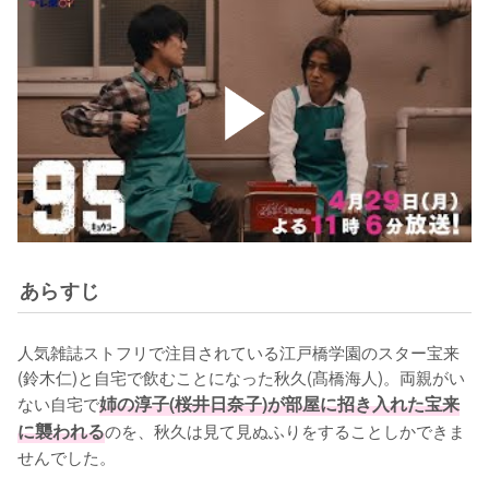
あらすじ
人気雑誌ストフリで注目されている江戸橋学園のスター宝来
(鈴木仁)と自宅で飲むことになった秋久(髙橋海人)。両親がい
ない自宅で
姉の淳子(桜井日奈子)が部屋に招き入れた宝来
に襲われる
のを、秋久は見て見ぬふりをすることしかできま
せんでした。
