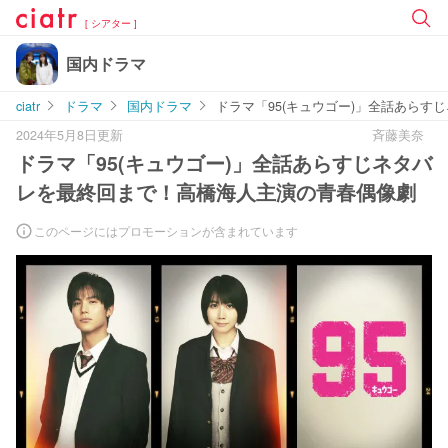
[ シアター ]
国内ドラマ
ciatr
ドラマ
国内ドラマ
ドラマ「95(キュウゴー)」全話あら
2024年5月8日更新
斉藤美奈
ドラマ「95(キュウゴー)」全話あらすじネタバ
レを最終回まで！高橋海人主演の青春偶像劇
このページにはプロモーションが含まれています