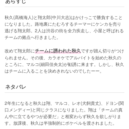
あらすじ
秋久(髙橋海人)と翔太郎(中川大志)はかけっこで勝負すること
になりました。路地裏にたむろするチーマーにケンカを売り
逃げる翔太郎。2人は渋谷の街を全力疾走し、小屋と呼ばれる
チームの拠点へ行きました。

改めて翔太郎に
チームに誘われた秋久
ですが踏ん切りがつけ
られません。その後、カラオケでアルバイトを始めた秋久の
ところに、マルコ(細田佳央太)が勧誘に来ます。しかし、秋久
はチームに入ることを決めきれないのでしたーー。
ネタバレ
2年生になると秋久は翔、マルコ、レオ(犬飼貴丈)、ドヨン(関
口メンディー)と同じクラスになりました。翔は「チームの真
ん中に立てるやつが必要だ」と相変わらず秋久を欲しがりま
す。放課後、秋久は半強制的にポケベルを渡されました。
