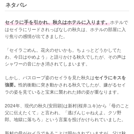
ネタバレ
セイラに手を引かれ、秋久はホテルに入ります。
ホテルで
はセイラにリードされっぱなしの秋久は、ホテルの部屋に入
り焦りの感情が出てきました。

「セイラごめん。花火のせいかも。ちょっとどうかしてた
わ、今日はやめよう」と語りかける秋久でしたが、その声は
シャワーの音にかき消されてしまいます。

しかし、バスローブ姿のセイラを見た秋久は
セイラにキスを
性的衝動に突き動かされる秋久でしたが、嫌がるセイ
強要。
ラの姿を見ていると宝来に襲われた姉の姿が重なります。

2024年、現代の秋久(安田顕)は新村(桜井ユキ)から「母のこと
父に伝えたくて」と言われ、「逃げんじゃねえよ。クソ野
郎。地獄に落ちろ」という言葉を投げかけられていました。

新村の母がセイラであることは明かされていますが、父は秋