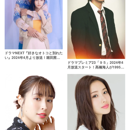
ドラマNEXT『好きなオトコと別れた
い』2024年4月より放送！堀田茜が
ダメ男の魅力に沼る!?
ドラマプレミア23「９５」2024年4
月放送スタート！髙橋海人が1995年
の渋谷の街を駆け抜ける！