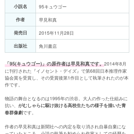
小説名
95キュウゴー
作者
早見和真
発売日
2015年11月28日
出版社
角川書店
「95(キュウゴー)」の原作者は早見和真です。
2014年8月
に刊行された『イノセント・デイズ』で第68回日本推理作家
協会賞を受賞し、その受賞後第1作目として執筆されたのが本
作です。

物語の舞台となるのは1995年の渋谷。大人の作った仕組みに
抗い、
がむしゃらに駆け抜ける高校生たちの様子を描いた青
です。

春群像劇
作者の早見和真は新聞社への内定を取り消され自暴自棄にな
っていたところ、小説の執筆を勧められ作家としての経歴を