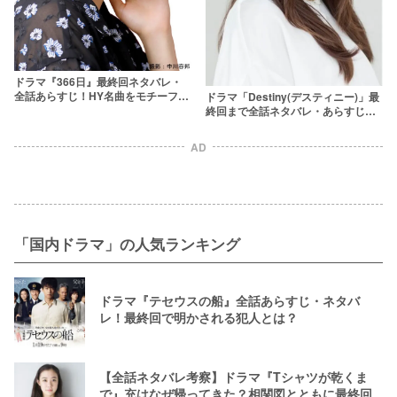
ドラマ『366日』最終回ネタバレ・
全話あらすじ！HY名曲をモチーフに
ドラマ「Destiny(デスティニー)」最
したラブストーリーの結末は？
終回まで全話ネタバレ・あらすじ更
新！父の死の真相を考察＆結末予想
AD
「国内ドラマ」の人気ランキング
ドラマ『テセウスの船』全話あらすじ・ネタバ
レ！最終回で明かされる犯人とは？
【全話ネタバレ考察】ドラマ『Tシャツが乾くま
で』充はなぜ帰ってきた？相関図とともに最終回