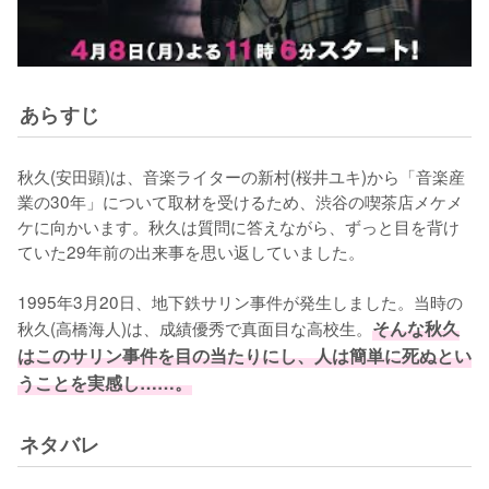
あらすじ
秋久(安田顕)は、音楽ライターの新村(桜井ユキ)から「音楽産
業の30年」について取材を受けるため、渋谷の喫茶店メケメ
ケに向かいます。秋久は質問に答えながら、ずっと目を背け
ていた29年前の出来事を思い返していました。

1995年3月20日、地下鉄サリン事件が発生しました。当時の
秋久(高橋海人)は、成績優秀で真面目な高校生。
そんな秋久
はこのサリン事件を目の当たりにし、人は簡単に死ぬとい
うことを実感し……。
ネタバレ