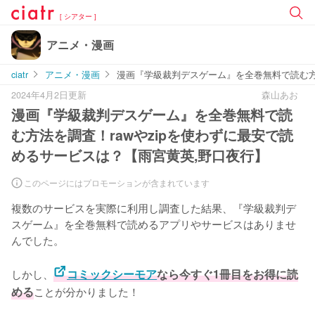
[ シアター ]
アニメ・漫画
ciatr
アニメ・漫画
漫画『学級裁判デスゲーム』を全巻無料で読む方法
2024年4月2日更新
森山あお
漫画『学級裁判デスゲーム』を全巻無料で読
む方法を調査！rawやzipを使わずに最安で読
めるサービスは？【雨宮黄英,野口夜行】
このページにはプロモーションが含まれています
複数のサービスを実際に利用し調査した結果、『学級裁判デ
スゲーム』を全巻無料で読めるアプリやサービスはありませ
んでした。
しかし、
コミックシーモア
なら今すぐ1冊目をお得に読
める
ことが分かりました！