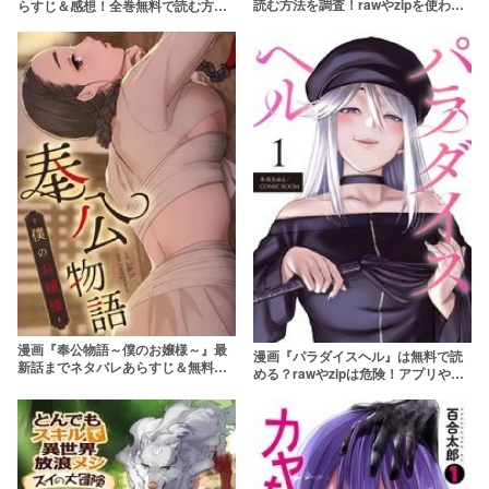
読む方法を調査！rawやzipを使わず
らすじ＆感想！全巻無料で読む方法
に最安で読めるサービスは？【榎本
も調査！rawやzipを使わずに最安で
俊二】
読めるサービスは？
漫画『奉公物語～僕のお嬢様～』最
漫画『パラダイスヘル』は無料で読
新話までネタバレあらすじ＆無料で
める？rawやzipは危険！アプリやサ
読む方法を解説！zipやrawで読むの
ービスを調査！【冬坂あゆる /
はやめよう
COMIC ROOM】