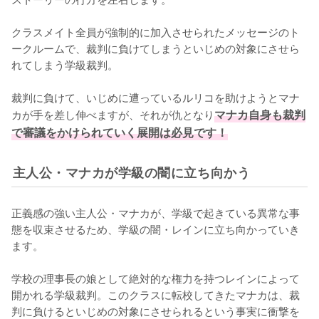
クラスメイト全員が強制的に加入させられたメッセージのト
ークルームで、裁判に負けてしまうといじめの対象にさせら
れてしまう学級裁判。

裁判に負けて、いじめに遭っているルリコを助けようとマナ
カが手を差し伸べますが、それが仇となり
マナカ自身も裁判
で審議をかけられていく展開は必見です！
主人公・マナカが学級の闇に立ち向かう
正義感の強い主人公・マナカが、学級で起きている異常な事
態を収束させるため、学級の闇・レインに立ち向かっていき
ます。

学校の理事長の娘として絶対的な権力を持つレインによって
開かれる学級裁判。このクラスに転校してきたマナカは、裁
判に負けるといじめの対象にさせられるという事実に衝撃を