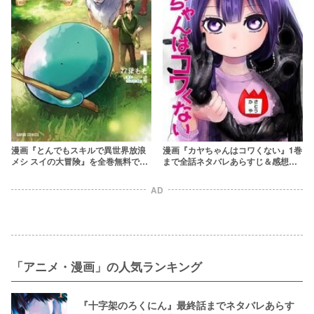
漫画『とんでもスキルで異世界放浪
漫画『カヤちゃんはコワくない』1巻
メシ スイの大冒険』を全巻無料で読
まで全話ネタバレあらすじ＆感想！
む方法を調査！rawやzipを使わずに
【幼稚園児が無双】
最安で読めるサービスは？【双葉も
AD
も,江口連,雅】
「アニメ・漫画」の人気ランキング
『十字架のろくにん』最終話までネタバレあらす