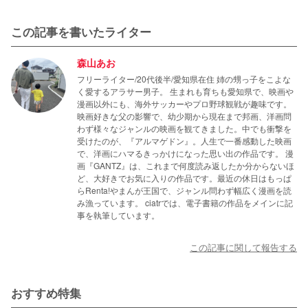
この記事を書いたライター
森山あお
フリーライター/20代後半/愛知県在住 姉の甥っ子をこよな
く愛するアラサー男子。 生まれも育ちも愛知県で、映画や
漫画以外にも、海外サッカーやプロ野球観戦が趣味です。
映画好きな父の影響で、幼少期から現在まで邦画、洋画問
わず様々なジャンルの映画を観てきました。中でも衝撃を
受けたのが、『アルマゲドン』。人生で一番感動した映画
で、洋画にハマるきっかけになった思い出の作品です。 漫
画『GANTZ』は、これまで何度読み返したか分からないほ
ど、大好きでお気に入りの作品です。最近の休日はもっぱ
らRenta!やまんが王国で、ジャンル問わず幅広く漫画を読
み漁っています。 ciatrでは、電子書籍の作品をメインに記
事を執筆しています。
この記事に関して報告する
おすすめ特集