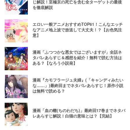
じ解説！至極京の死亡を含む全ターゲットの最後
を徹底解説
エロい一般アニメおすすめTOP61！こんなエッチ
なアニメ地上波で放送して大丈夫！？【お色気注
意】
漫画「ふつつかな悪女ではございますが」全話ネ
タバレあらすじ＆感想を紹介！無料で読む方法は
ある？【なろう小説発】
漫画『カモフラージュ夫婦』(「キャンディみたい
な……」)最終回までネタバレあらすじ！原作小説
は無料で読める？
漫画「血の轍(ちのわだち)」最終回17巻までネタバ
レあらすじ解説！白猫の意味とは？【完結】