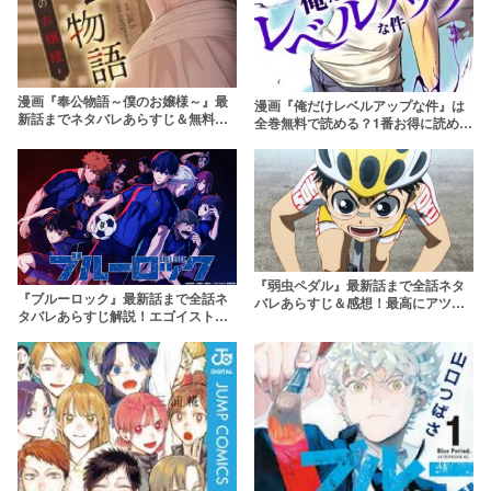
漫画『奉公物語～僕のお嬢様～』最
漫画『俺だけレベルアップな件』は
新話までネタバレあらすじ＆無料で
全巻無料で読める？1番お得に読める
読む方法を解説！zipやrawで読むの
方法を紹介
はやめよう
『弱虫ペダル』最新話まで全話ネタ
『ブルーロック』最新話まで全話ネ
バレあらすじ＆感想！最高にアツい
タバレあらすじ解説！エゴイストた
青春ロードレース漫画
ちの熱いサッカーバトル