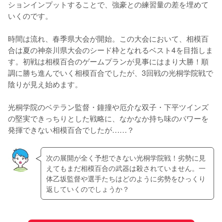
ションインプットすることで、強豪との練習量の差を埋めて
いくのです。

時間は流れ、春季県大会が開始。この大会において、相模百
合は夏の神奈川県大会のシード枠となれるベスト4を目指しま
す。初戦は相模百合のゲームプランが見事にはまり大勝！順
調に勝ち進んでいく相模百合でしたが、3回戦の光桐学院戦で
陰りが見え始めます。

光桐学院のベテラン監督・鐘撞や厄介な双子・下平ツインズ
の堅実できっちりとした戦略に、なかなか持ち味のパワーを
発揮できない相模百合でしたが……？
次の展開が全く予想できない光桐学院戦！劣勢に見
えてもまだ相模百合の武器は殺されていません。一
体乙坂監督や選手たちはどのように劣勢をひっくり
返していくのでしょうか？