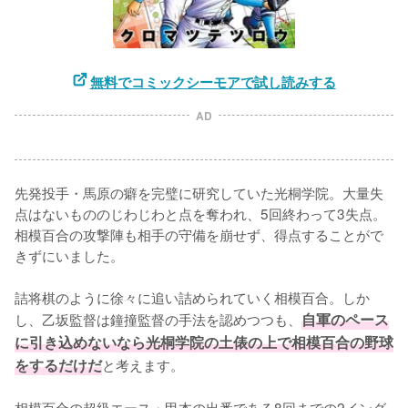
無料でコミックシーモアで試し読みする
AD
先発投手・馬原の癖を完璧に研究していた光桐学院。大量失
点はないもののじわじわと点を奪われ、5回終わって3失点。
相模百合の攻撃陣も相手の守備を崩せず、得点することがで
きずにいました。

詰将棋のように徐々に追い詰められていく相模百合。しか
し、乙坂監督は鐘撞監督の手法を認めつつも、
自軍のペース
に引き込めないなら光桐学院の土俵の上で相模百合の野球
をするだけだ
と考えます。

相模百合の超級エース・甲本の出番である8回までの2イング