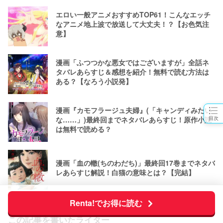
エロい一般アニメおすすめTOP61！こんなエッチ
なアニメ地上波で放送して大丈夫！？【お色気注
意】
漫画「ふつつかな悪女ではございますが」全話ネ
タバレあらすじ＆感想を紹介！無料で読む方法は
ある？【なろう小説発】
漫画『カモフラージュ夫婦』(「キャンディみたい
目次
な……」)最終回までネタバレあらすじ！原作小説
は無料で読める？
漫画「血の轍(ちのわだち)」最終回17巻までネタバ
レあらすじ解説！白猫の意味とは？【完結】
Renta!でお得に読む
この記事を書いたライター