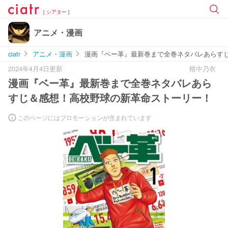
[ シアター ]
アニメ・漫画
ciatr
アニメ・漫画
漫画『ベー革』最新巻まで全巻ネタバレあらす
2024年4月4日更新
植中乃衣
漫画『ベー革』最新巻まで全巻ネタバレあら
すじ＆感想！高校野球の新革命ストーリー！
このページにはプロモーションが含まれています