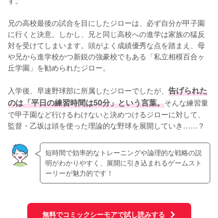
兄の高校最後の試合を目にしたジローは、必ず自分が甲子園
に行くと決意。しかし、兄と同じ高校への進学は家族の猛反
対を受けてしまいます。頭がよく成績優秀な点を踏まえ、母
や兄から進学校かつ新鋭の強豪校でもある「私立相模百合ヶ
丘学園」を勧められたジロー。

入学後、早速野球部に所属したジローでしたが、
告げられた
のは「平日の練習時間は50分」という言葉。
そんな練習量
で甲子園など行けるわけないと決めつけるジローに対して、
監督・乙坂は頭を使った理論的な野球を展開していき……？
短時間で効率的なトレーニングや論理的な戦略の説
明がわかりやすく、展開に引き込まれるゲームスト
ーリーが魅力的です！
無料でコミックシーモアで試し読みする