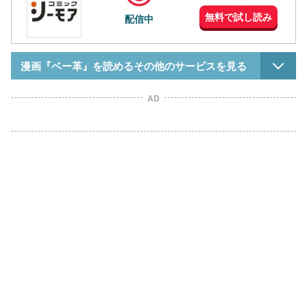
無料で試し読み
配信中
漫画『ベー革』を読めるその他のサービスを見る
AD
L
o
/
U
a
n
d
m
e
u
d
t
:
e
1
0
0
.
0
0
%