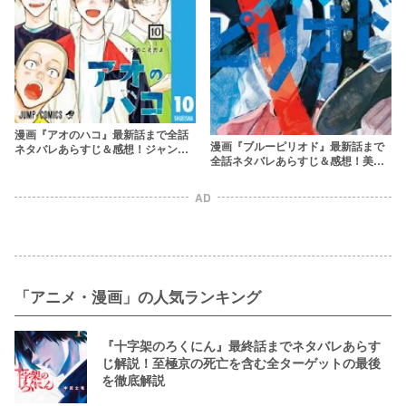
漫画『アオのハコ』最新話まで全話
漫画『ブルーピリオド』最新話まで
ネタバレあらすじ＆感想！ジャンプ
全話ネタバレあらすじ＆感想！美術
発の正統派青春ラブコメ
に燃える青春物語
AD
「アニメ・漫画」の人気ランキング
『十字架のろくにん』最終話までネタバレあらす
じ解説！至極京の死亡を含む全ターゲットの最後
を徹底解説