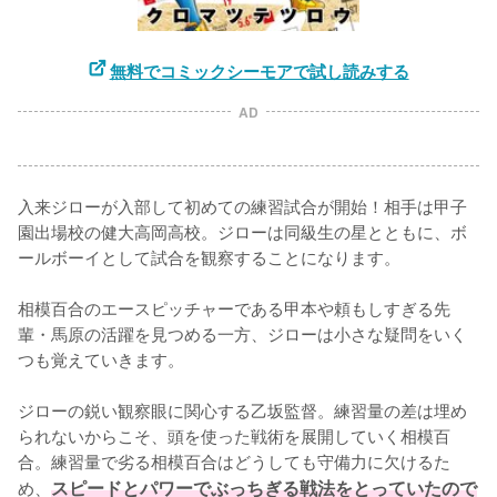
無料でコミックシーモアで試し読みする
AD
入来ジローが入部して初めての練習試合が開始！相手は甲子
園出場校の健大高岡高校。ジローは同級生の星とともに、ボ
ールボーイとして試合を観察することになります。

相模百合のエースピッチャーである甲本や頼もしすぎる先
輩・馬原の活躍を見つめる一方、ジローは小さな疑問をいく
つも覚えていきます。

ジローの鋭い観察眼に関心する乙坂監督。練習量の差は埋め
られないからこそ、頭を使った戦術を展開していく相模百
合。練習量で劣る相模百合はどうしても守備力に欠けるた
め、
スピードとパワーでぶっちぎる戦法をとっていたので