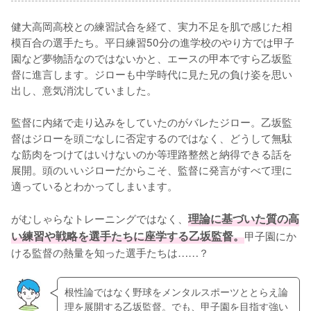
健大高岡高校との練習試合を経て、実力不足を肌で感じた相
模百合の選手たち。平日練習50分の進学校のやり方では甲子
園など夢物語なのではないかと、エースの甲本ですら乙坂監
督に進言します。ジローも中学時代に見た兄の負け姿を思い
出し、意気消沈していました。

監督に内緒で走り込みをしていたのがバレたジロー。乙坂監
督はジローを頭ごなしに否定するのではなく、どうして無駄
な筋肉をつけてはいけないのか等理路整然と納得できる話を
展開。頭のいいジローだからこそ、監督に発言がすべて理に
適っているとわかってしまいます。

がむしゃらなトレーニングではなく、
理論に基づいた質の高
い練習や戦略を選手たちに座学する乙坂監督。
甲子園にか
ける監督の熱量を知った選手たちは……？
根性論ではなく野球をメンタルスポーツととらえ論
理を展開する乙坂監督。でも、甲子園を目指す強い