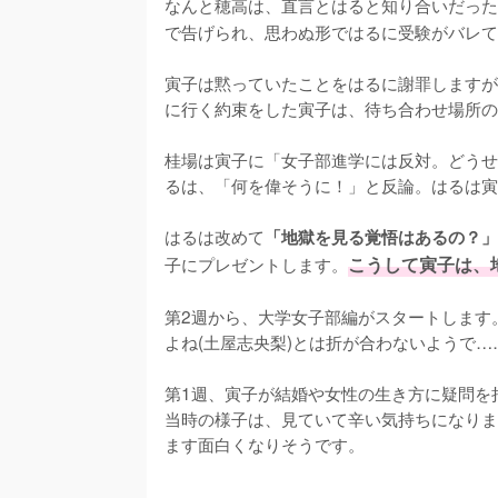
なんと穂高は、直言とはると知り合いだった
で告げられ、思わぬ形ではるに受験がバレて
寅子は黙っていたことをはるに謝罪しますが
に行く約束をした寅子は、待ち合わせ場所の
桂場は寅子に「女子部進学には反対。どうせ
るは、「何を偉そうに！」と反論。はるは寅
はるは改めて
「地獄を見る覚悟はあるの？」
子にプレゼントします。
こうして寅子は、
第2週から、大学女子部編がスタートします
よね(土屋志央梨)とは折が合わないようで……
第1週、寅子が結婚や女性の生き方に疑問を
当時の様子は、見ていて辛い気持ちになりま
ます面白くなりそうです。