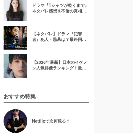
ドラマ『Tシャツが乾くまで』
ネタバレ感想＆不倫の真相や
結末を考察！充の免許証に隠
されたヒントも解説
【ネタバレ】ドラマ『犯罪
者』犯人・黒幕は？最終回ラ
ストを考察！太田愛の原作小
説で描かれる3人のその後を解
説【アマプラ】
【2026年最新】日本のイケメ
ン人気俳優ランキング！最も
かっこいい芸能人は誰？
おすすめ特集
Netflixで次何観る？