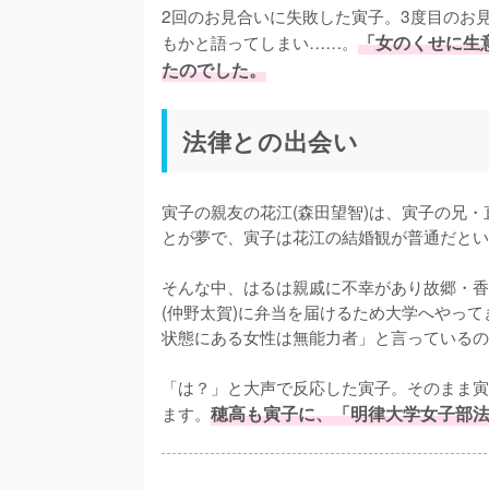
2回のお見合いに失敗した寅子。3度目のお
もかと語ってしまい……。
「女のくせに生
たのでした。
法律との出会い
寅子の親友の花江(森田望智)は、寅子の兄・
とが夢で、寅子は花江の結婚観が普通だとい
そんな中、はるは親戚に不幸があり故郷・香
(仲野太賀)に弁当を届けるため大学へやって
状態にある女性は無能力者」と言っているの
「は？」と大声で反応した寅子。そのまま寅
ます。
穂高も寅子に、「明律大学女子部