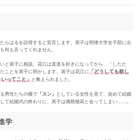
たらはるを説得すると宣言します。寅子は明律大学女子部に出
も何も言ってくれません。

いと寅子に相談。花江は直道を好きになってから、「したた
たことを寅子に明かします。寅子は花江に
「どうしても欲し
さいってこと」
と教えられました。

る男性たちの横で
としている女性を見て、改めて結婚
「スン」
して結婚式の終わりに、寅子は偶然穂高と会ってしまい……。
進学