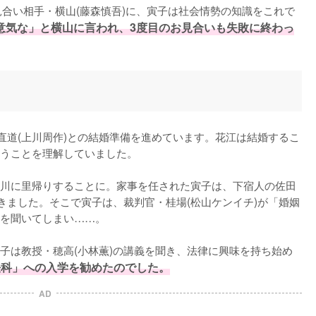
見合い相手・横山(藤森慎吾)に、寅子は社会情勢の知識をこれで
意気な」と横山に言われ、3度目のお見合いも失敗に終わっ
直道(上川周作)との結婚準備を進めています。花江は結婚するこ
うことを理解していました。

川に里帰りすることに。家事を任された寅子は、下宿人の佐田
きました。そこで寅子は、裁判官・桂場(松山ケンイチ)が「婚姻
を聞いてしまい……。

子は教授・穂高(小林薫)の講義を聞き、法律に興味を持ち始め
法科」への入学を勧めたのでした。
AD