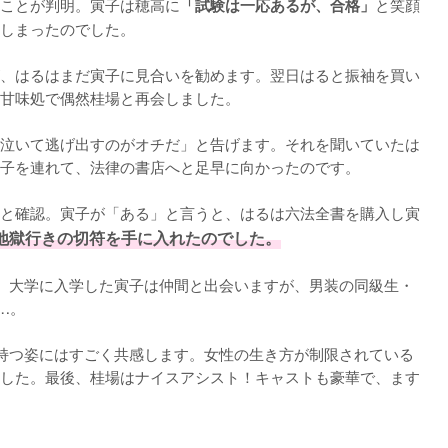
ことが判明。寅子は穂高に
と笑顔
「試験は一応あるが、合格」
しまったのでした。

、はるはまだ寅子に見合いを勧めます。翌日はると振袖を買い
甘味処で偶然桂場と再会しました。

泣いて逃げ出すのがオチだ」と告げます。それを聞いていたは
子を連れて、法律の書店へと足早に向かったのです。

と確認。寅子が「ある」と言うと、はるは六法全書を購入し寅
地獄行きの切符を手に入れたのでした。
。大学に入学した寅子は仲間と出会いますが、男装の同級生・
。

持つ姿にはすごく共感します。女性の生き方が制限されている
した。最後、桂場はナイスアシスト！キャストも豪華で、ます