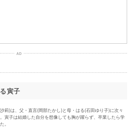
AD
る寅子
藤沙莉)は、父・直言(岡部たかし)と母・はる(石田ゆり子)に次々
。寅子は結婚した自分を想像しても胸が躍らず、卒業したら学
た。
