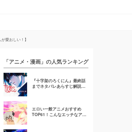
人が愛おしい！】
「アニメ・漫画」の人気ランキング
『十字架のろくにん』最終話
までネタバレあらすじ解説！
至極京の死亡を含む全ターゲ
ットの最後を徹底解説
エロい一般アニメおすすめ
TOP61！こんなエッチなアニ
メ地上波で放送して大丈
夫！？【お色気注意】