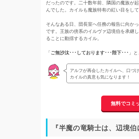
だったのです。二十数年前、隣国の魔族が起
んでした。カイルも魔族特有の紅い目をして
そんなある日、団長室へ任務の報告に向かっ
です。王族の傍系のイルヴァ辺境伯を承継し
ることに動揺するカイル。

「
」と
ご無沙汰･･･しております･･･陛下･･･
アルフが再会したカイルへ、口づ
カイルの真意も気になります！
無料でコミ
『半魔の竜騎士は、辺境伯