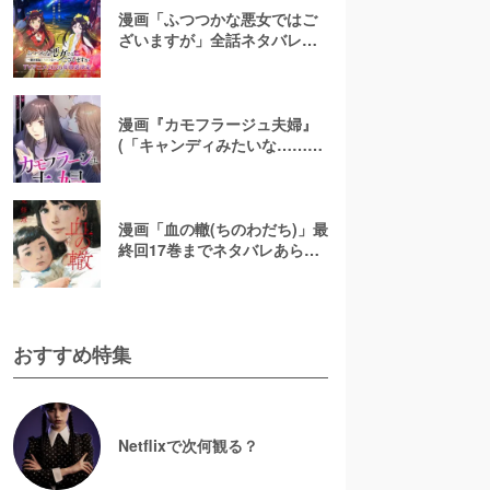
漫画「ふつつかな悪女ではご
ざいますが」全話ネタバレあ
らすじ＆感想を紹介！無料で
読む方法はある？【なろう小
説発】
漫画『カモフラージュ夫婦』
(「キャンディみたいな……」)
最終回までネタバレあらす
じ！原作小説は無料で読め
る？
漫画「血の轍(ちのわだち)」最
終回17巻までネタバレあらす
じ解説！白猫の意味とは？
【完結】
おすすめ特集
Netflixで次何観る？