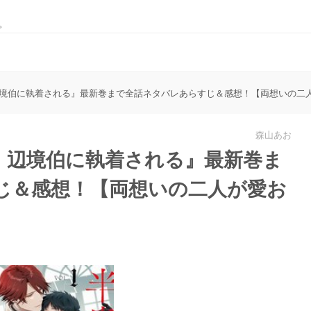
。
境伯に執着される』最新巻まで全話ネタバレあらすじ＆感想！【両想いの二
森山あお
、辺境伯に執着される』最新巻ま
じ＆感想！【両想いの二人が愛お