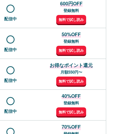
600円OFF
登録無料
配信中
無料で試し読み
50%OFF
登録無料
配信中
無料で試し読み
お得なポイント還元
月額550円〜
配信中
無料で試し読み
40%OFF
登録無料
配信中
無料で試し読み
70%OFF
登録無料