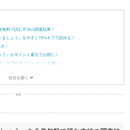
M
u
t
e
巻無料で読む方法の調査結果！
ましょう』を今すぐ70%オフで読める！
魅力！
ょう』がポイント還元でお得に！
ょう』が70%オフクーポンでお得に！
目次を開く
AD