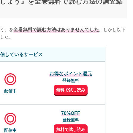
しょう』を全巻無料で読む方法の調査結
う』を
全巻無料で読む方法はありませんでした
。しかし以下
した。
信しているサービス
お得なポイント還元
登録無料
無料で試し読み
配信中
70%OFF
登録無料
無料で試し読み
配信中