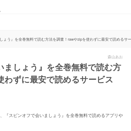
。
しょう』を全巻無料で読む方法を調査！rawやzipを使わずに最安で読めるサ
森山あお
いましょう』を全巻無料で読む方
pを使わずに最安で読めるサービス
、『スピンオフで会いましょう』を全巻無料で読めるアプリや