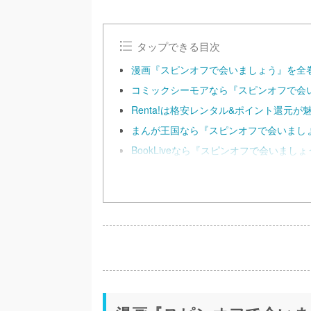
タップできる目次
漫画『スピンオフで会いましょう』を全
コミックシーモアなら『スピンオフで会い
Renta!は格安レンタル&ポイント還元が
まんが王国なら『スピンオフで会いまし
BookLiveなら『スピンオフで会いまし