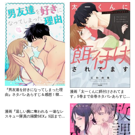
『男友達を好きになってしまった理
漫画「太一くんに餌付けされてま
由』ネタバレあらすじ＆感想！韓国
す」5巻まで全巻ネタバレあらすじ＆
版の原作についても！
感想！突然始まる隣人とのラブスト
ーリー
漫画『逞しい腕に奪われる 一途なレ
スキュー隊員の溺愛SEX』5話までネ
タバレあらすじ＆感想！ギャップ男
子の一途な溺愛にキュン