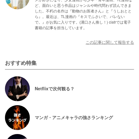
ど、面白いと思う作品はジャンルや時代問わず読んできま
した。不朽の名作は『動物のお医者さん』と『うしおとと
ら』。最近は、TL漫画の『キスでふさいで、バレない
で。』がお気に入りです。(溝口さん推し！) ciatrでは電子
書籍の記事を担当しています。
この記事に関して報告する
おすすめ特集
Netflixで次何観る？
マンガ・アニメキャラの強さランキング