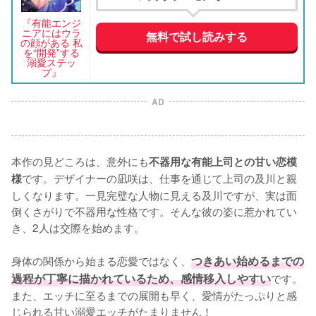
『有能エンジ
ニアにはウラ
無料で試し読みする
の顔がある 私
を“開発”する
溺愛ステッ
プ』
AD
本作の見どころは、意外にも
不器用な有能上司との甘い恋模
です。デザイナーの凪咲は、仕事を通じて上司の及川と親
様
しくなります。一見完璧な人物に見える及川ですが、実は面
倒くさがりで不器用な性格です。そんな彼の姿に惹かれてい
き、2人は交際を始めます。

身体の関係から始まる恋愛ではなく、
つきあい始めるまでの
過程が丁寧に描かれているため、感情移入しやすい
です。
また、エッチに至るまでの展開も早く、愛情がたっぷりと感
じられる甘い溺愛エッチがたまりません！