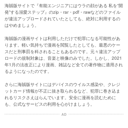
海賊版サイトで『有能エンジニアにはウラの顔がある 私を“開
発”する溺愛ステップ』のzip・rar・pdf・rawなどのファイル
が違法アップロードされていたとしても、絶対に利用するの
はやめましょう。
海賊版の漫画サイトは利用しただけで犯罪になる可能性があ
ります。軽い気持ちで漫画を閲覧したとしても、最悪のケー
スだと刑事罰を科されることもあるのです。元々違法アップ
ロードの規制対象は、音楽と映像のみでした。しかし、2021
年1月の法改正により漫画、雑誌など全ての著作物に適用され
るようになったのです。
さらに海賊版サイトにはデバイスのウイルス感染や、クレジ
ットカード情報が不正に抜き取られるなど、犯罪に巻き込ま
れるリスクさえはらんでいます。安全に漫画を読むために
も、公式なサービスの利用を心がけましょう。
AD