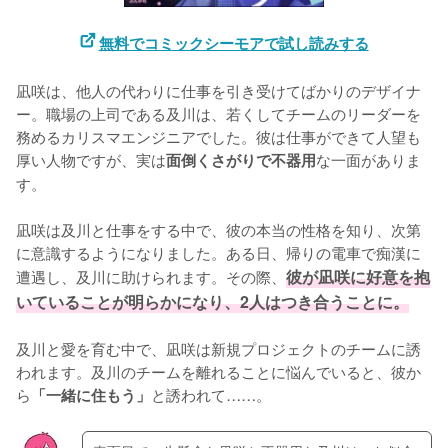
無料でコミックシーモアで試し読みする
凪咲は、他人の代わりに仕事を引き受けてばかりのデザイナ
ー。職場の上司である及川は、若くしてチームのリーダーを
務めるカリスマエンジニアでした。彼は仕事ができて人望も
厚い人物ですが、実は
な一面がありま
面倒くさがりで不器用
す。

凪咲は及川と仕事をする中で、彼の本当の性格を知り、次第
に意識するようになりました。ある日、帰りの電車で痴漢に
遭遇し、及川に助けられます。その際、
彼が凪咲に好意を抱
いていることが明らかになり、2人はつき合うことに。
及川と愛を育む中で、凪咲は新規プロジェクトのチームに誘
われます。及川のチームを離れることに悩んでいると、彼か
ら
と誘われて……。
「一緒に住もう」