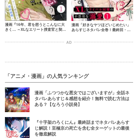
漫画『16年、君を想うとこんなに大
漫画「好きなヤツほどいじめたい」
きく… ～XLなエリート捜査官と契約
あらすじネタバレ全巻！最終回・結
結婚～』5巻まで全話ネタバレあらす
末も解説
じ＆感想！初恋同士の初心なラブス
AD
トーリー
「アニメ・漫画」の人気ランキング
漫画「ふつつかな悪女ではございますが」全話ネ
タバレあらすじ＆感想を紹介！無料で読む方法は
ある？【なろう小説発】
『十字架のろくにん』最終話までネタバレあらす
じ解説！至極京の死亡を含む全ターゲットの最後
を徹底解説