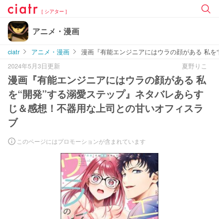
[ シアター ]
アニメ・漫画
ciatr
アニメ・漫画
漫画『有能エンジニアにはウラの顔がある 私を
2024年5月3日更新
夏野りこ
漫画『有能エンジニアにはウラの顔がある 私
を“開発”する溺愛ステップ』ネタバレあらす
じ＆感想！不器用な上司との甘いオフィスラ
ブ
このページにはプロモーションが含まれています