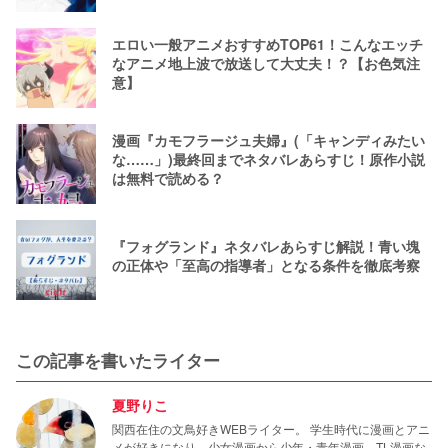
エロい一般アニメおすすめTOP61！こんなエッチ
なアニメ地上波で放送して大丈夫！？【お色気注
意】
漫画『カモフラージュ夫婦』(「キャンディみたい
な……」)最終回までネタバレあらすじ！原作小説
は無料で読める？
『フォグランド』ネタバレあらすじ解説！青い塊
の正体や「至高の指導者」となる条件を徹底考察
この記事を書いたライター
夏野りこ
関西在住の文鳥好きWEBライター。 学生時代に漫画とアニ
メが好きになり、少女漫画から少年・青年漫画、TL漫画な