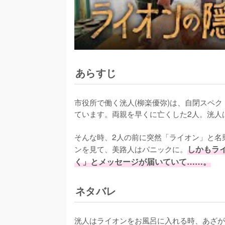
あらすじ
市役所で働く洸人(柳楽優弥)は、自閉スペク
ています。両親を早くに亡くした2人。洸人
そんな時、2人の前に突然「ライオン」と名
ンを見て、美路人はパニックに。
しかもラ
く」とメッセージが届いていて……。
ネタバレ
洸人はライオンをお風呂に入れる時、あざが