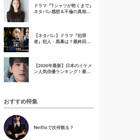
ドラマ『Tシャツが乾くまで』
ネタバレ感想＆不倫の真相や
結末を考察！充の免許証に隠
されたヒントも解説
【ネタバレ】ドラマ『犯罪
者』犯人・黒幕は？最終回ラ
ストを考察！太田愛の原作小
説で描かれる3人のその後を解
説【アマプラ】
【2026年最新】日本のイケメ
ン人気俳優ランキング！最も
かっこいい芸能人は誰？
おすすめ特集
Netflixで次何観る？