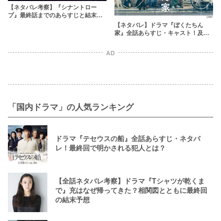
【ネタバレ考察】『シナントロー
プ』最終話までのあらすじと結末予
想！水町の過去やシマセゲラの正体
【ネタバレ】ドラマ『ぼくたちん
を解説！原作ラストも紹介
家』全話あらすじ・キャスト！及川×
手越の名コンビ誕生！心温まるホー
ムラブコメディ
AD
「国内ドラマ」の人気ランキング
ドラマ『テセウスの船』全話あらすじ・ネタバ
レ！最終回で明かされる犯人とは？
【全話ネタバレ考察】ドラマ『Tシャツが乾くま
で』充はなぜ帰ってきた？相関図とともに最終回
の結末予想