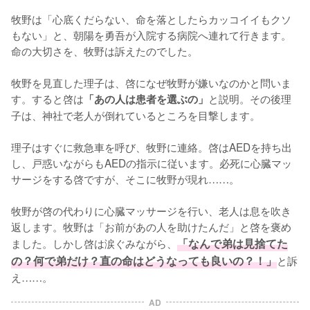
牧野は「心底くだらない、命を落としたらカッコイイもクソ
もない」と、朝陽を勇吾が入院する病院へ連れて行きます。
命の大切さを、牧野は訴えたのでした。

牧野を見直した理子は、啓になぜ牧野が嫌いなのかと問いま
す。すると啓は
と説明。その後理
「あの人は患者を選ぶの」
子は、神社で老人が倒れているところを目撃します。

理子はすぐに救急車を呼び、牧野に連絡。啓はAEDを持ち出
し、戸惑いながらもAEDの指示に従います。必死に心臓マッ
サージをする啓ですが、そこに牧野が現れ……。

牧野が啓の代わりに心臓マッサージを行い、老人は息を吹き
返します。牧野は「お前があの人を助けたんだ」と啓を褒め
ました。しかし啓は涙ぐみながら、
「なんで弟は見捨てた
の？何で弟だけ？直の命はどうなっても良いの？！」
と訴
え……。
AD