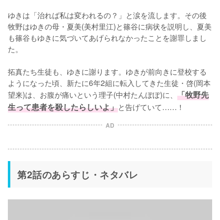
ゆきは「治れば私は変われるの？」と涙を流します。その後
牧野はゆきの母・夏美(美村里江)と篠谷に病状を説明し、夏美
も篠谷もゆきに気づいてあげられなかったことを謝罪しまし
た。

拓真たち生徒も、ゆきに謝ります。ゆきが前向きに登校する
ようになった頃、新たに6年2組に転入してきた生徒・啓(岡本
望来)は、お腹が痛いという理子(中村たんぽぽ)に、
「牧野先
生って患者を殺したらしいよ」
と告げていて……！
AD
第2話のあらすじ・ネタバレ