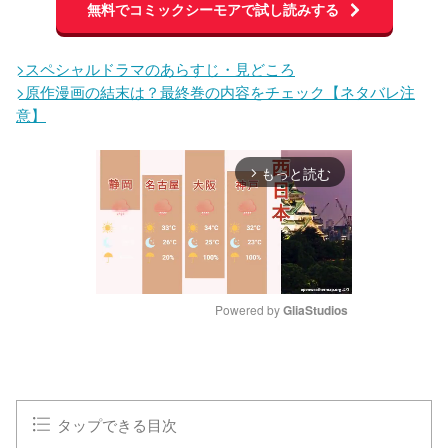
無料でコミックシーモアで試し読みする
>スペシャルドラマのあらすじ・見どころ
>原作漫画の結末は？最終巻の内容をチェック【ネタバレ注
意】
もっと読む
arrow_forward_ios
Powered by 
GliaStudios
M
u
t
e
タップできる目次