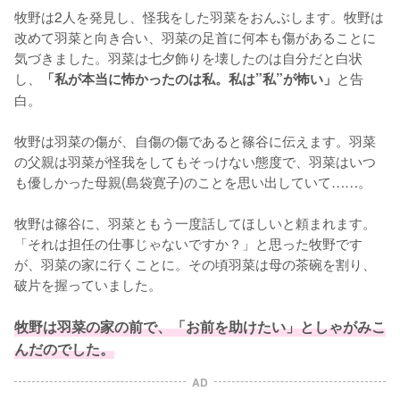
牧野は2人を発見し、怪我をした羽菜をおんぶします。牧野は
改めて羽菜と向き合い、羽菜の足首に何本も傷があることに
気づきました。羽菜は七夕飾りを壊したのは自分だと白状
し、
と告
「私が本当に怖かったのは私。私は”私”が怖い」
白。

牧野は羽菜の傷が、自傷の傷であると篠谷に伝えます。羽菜
の父親は羽菜が怪我をしてもそっけない態度で、羽菜はいつ
も優しかった母親(島袋寛子)のことを思い出していて……。

牧野は篠谷に、羽菜ともう一度話してほしいと頼まれます。
「それは担任の仕事じゃないですか？」と思った牧野です
が、羽菜の家に行くことに。その頃羽菜は母の茶碗を割り、
破片を握っていました。

牧野は羽菜の家の前で、「お前を助けたい」としゃがみこ
んだのでした。
AD