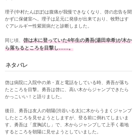
理子(中村たんぽぽ)は腹痛が我慢できなくなり、啓の忠告を聞
かずに保健室へ。理子は足元に発疹が出来ており、牧野はす
ぐアレルギー性紫斑病だと診断しました。

同じ頃、
啓は木に登っていた4年生の勇吾(湯田幸希)が木か
ら落ちるところを目撃し……。
ネタバレ
啓は病院に入院中の弟・直と電話をしている時、勇吾が落ち
たところを目撃。勇吾は啓に、高い木からジャンプできたら
かっこいい！と語りました。

後日、勇吾は友人の朝陽(渋谷いる太)に木からうまくジャンプ
したところを見せようとしますが、登る前に倒れてしまいま
す。勇吾は「度胸試し」で、木からジャンプして上手く着地
するところを朝陽に見せようとしていました。
