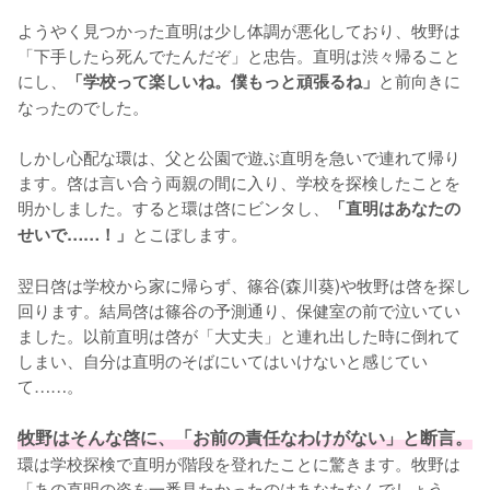
ようやく見つかった直明は少し体調が悪化しており、牧野は
「下手したら死んでたんだぞ」と忠告。直明は渋々帰ること
にし、
と前向きに
「学校って楽しいね。僕もっと頑張るね」
なったのでした。

しかし心配な環は、父と公園で遊ぶ直明を急いで連れて帰り
ます。啓は言い合う両親の間に入り、学校を探検したことを
明かしました。すると環は啓にビンタし、
「直明はあなたの
とこぼします。

せいで……！」
翌日啓は学校から家に帰らず、篠谷(森川葵)や牧野は啓を探し
回ります。結局啓は篠谷の予測通り、保健室の前で泣いてい
ました。以前直明は啓が「大丈夫」と連れ出した時に倒れて
しまい、自分は直明のそばにいてはいけないと感じてい
て……。

牧野はそんな啓に、「お前の責任なわけがない」と断言。
環は学校探検で直明が階段を登れたことに驚きます。牧野は
「あの直明の姿を一番見たかったのはあなたなんでしょう