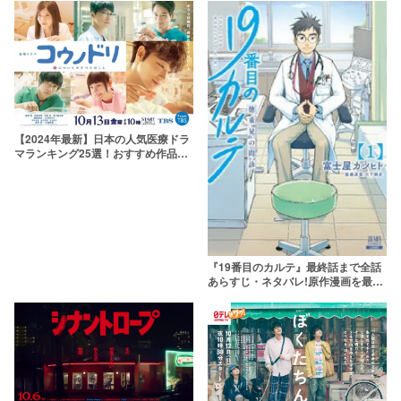
【2024年最新】日本の人気医療ドラ
マランキング25選！おすすめ作品を
一覧で紹介
『19番目のカルテ』最終話まで全話
あらすじ・ネタバレ!原作漫画を最新
巻まで紹介