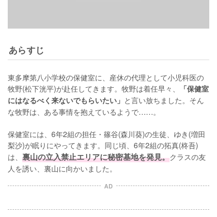
あらすじ
東多摩第八小学校の保健室に、産休の代理として小児科医の
牧野(松下洸平)が赴任してきます。牧野は着任早々、
「保健室
と言い放ちました。そん
にはなるべく来ないでもらいたい」
な牧野は、ある事情を抱えているようで……。

保健室には、6年2組の担任・篠谷(森川葵)の生徒、ゆき(増田
梨沙)が眠りにやってきます。同じ頃、6年2組の拓真(柊吾)
は、
裏山の立入禁止エリアに秘密基地を発見。
クラスの友
人を誘い、裏山に向かいました。
AD