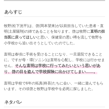
あらすじ
牧野(松下洸平)は、啓(岡本望来)が以前担当していた患者・直
明(土屋陽翔)の姉であることを知ります。啓は牧野に
直明の担
と思い、保健室の悪い噂を流して牧野を
当医に戻ってほしい
小学校から追い出そうとしていたのでした。

直明は春頃に手術を受けることになり、一旦退院できること
に。ですが母・環(ソニン)は直明を心配し、学校には行かせま
せん。
そんな直明は学校に行ってみたいという思いがあ
り、啓の目を盗んで学校探険に出かけてしまい……。
直明は学校で6年の拓真(柊吾)たちに会い、一緒に遊んでもら
います。その頃啓と牧野は学校中を必死に探しました。
ネタバレ