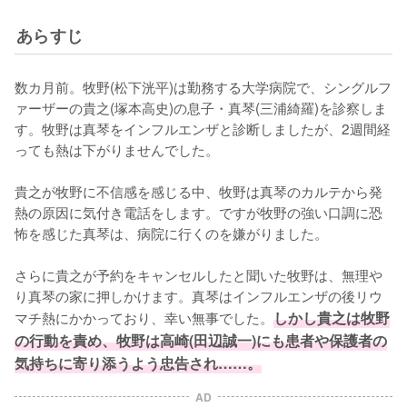
あらすじ
数カ月前。牧野(松下洸平)は勤務する大学病院で、シングルフ
ァーザーの貴之(塚本高史)の息子・真琴(三浦綺羅)を診察しま
す。牧野は真琴をインフルエンザと診断しましたが、2週間経
っても熱は下がりませんでした。

貴之が牧野に不信感を感じる中、牧野は真琴のカルテから発
熱の原因に気付き電話をします。ですが牧野の強い口調に恐
怖を感じた真琴は、病院に行くのを嫌がりました。

さらに貴之が予約をキャンセルしたと聞いた牧野は、無理や
り真琴の家に押しかけます。真琴はインフルエンザの後リウ
マチ熱にかかっており、幸い無事でした。
しかし貴之は牧野
の行動を責め、牧野は高崎(田辺誠一)にも患者や保護者の
気持ちに寄り添うよう忠告され……。
AD