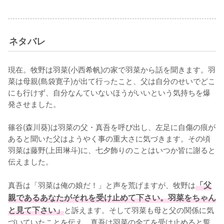
ネタバレ
現在。牧野は羽菜(小西希帆)の家で羽菜から話を聞きます。羽
菜は母親(島袋寛子)が出て行ったこと、父は自分のせいでどこ
にも行けず、自分なんていないほうがいいという気持ちを爆
発させました。

篠谷(森川葵)は羽菜の父・真吾を呼び出し、左足に自傷の痕が
あると聞いた父はようやく事の重大さに気づきます。その頃
羽菜は藤野(上田琳斗)に、七夕飾りのことはいつか皆に謝ると
伝えました。

真吾は「羽菜は俺の娘だ！」と声を荒げますが、牧野は
「父
親であるあなたがそれを受け止めて下さい。羽菜をちゃん
と見て下さい」
と訴えます。そして羽菜も母と父の関係に気
づいていたことを伝え、真吾は羽菜の全てを受け止めると誓