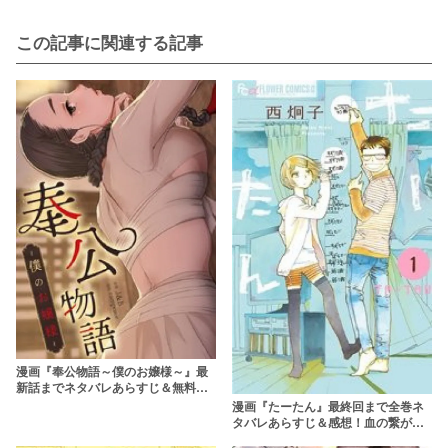
この記事に関連する記事
漫画『奉公物語～僕のお嬢様～』最
新話までネタバレあらすじ＆無料で
読む方法を解説！zipやrawで読むの
漫画『たーたん』最終回まで全巻ネ
はやめよう
タバレあらすじ＆感想！血の繋がっ
ていない親子の物語