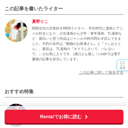
この記事を書いたライター
夏野りこ
関西在住の文鳥好きWEBライター。 学生時代に漫画とアニ
メが好きになり、少女漫画から少年・青年漫画、TL漫画な
ど、面白いと思う作品はジャンルや時代問わず読んできま
した。不朽の名作は『動物のお医者さん』と『うしおとと
ら』。最近は、TL漫画の『キスでふさいで、バレない
で。』がお気に入りです。(溝口さん推し！) ciatrでは電子
書籍の記事を担当しています。
目次
この記事に関して報告する
おすすめ特集
Netflixで次何観る？
Renta!でお得に読む