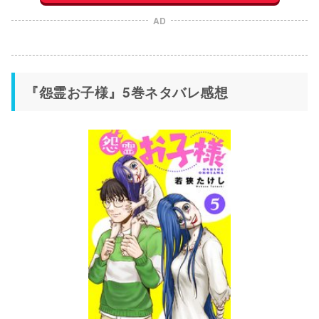
AD
『怨霊お子様』5巻ネタバレ感想