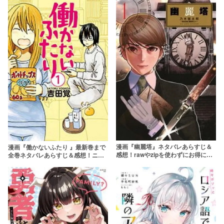
漫画『幽麗塔』ネタバレあらすじ＆
漫画『働かないふたり 』最新巻まで
感想！rawやzipを使わずにお得に読
全巻ネタバレあらすじ＆感想！ニー
む方法も調査
トな兄と妹の物語