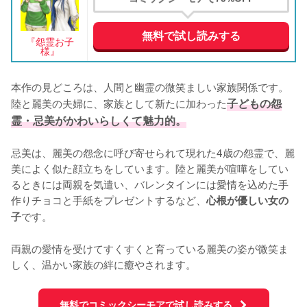
無料で試し読みする
『怨霊お子
様』
本作の見どころは、人間と幽霊の微笑ましい家族関係です。
陸と麗美の夫婦に、家族として新たに加わった
子どもの怨
霊・忌美がかわいらしくて魅力的。
忌美は、麗美の怨念に呼び寄せられて現れた4歳の怨霊で、麗
美によく似た顔立ちをしています。陸と麗美が喧嘩をしてい
るときには両親を気遣い、バレンタインには愛情を込めた手
作りチョコと手紙をプレゼントするなど、
心根が優しい女の
です。

子
両親の愛情を受けてすくすくと育っている麗美の姿が微笑ま
しく、温かい家族の絆に癒やされます。
無料でコミックシーモアで試し読みする