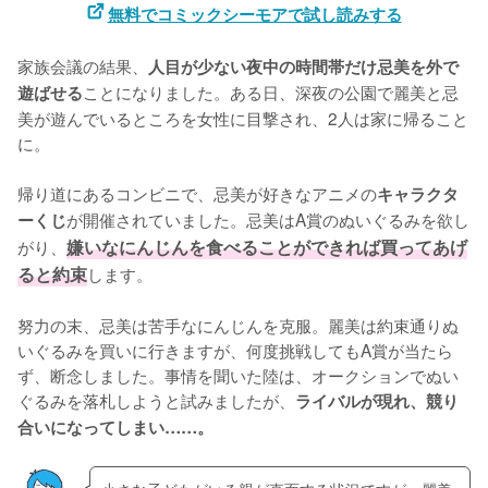
無料でコミックシーモアで試し読みする
家族会議の結果、
人目が少ない夜中の時間帯だけ忌美を外で
ことになりました。ある日、深夜の公園で麗美と忌
遊ばせる
美が遊んでいるところを女性に目撃され、2人は家に帰ること
に。

帰り道にあるコンビニで、忌美が好きなアニメの
キャラクタ
が開催されていました。忌美はA賞のぬいぐるみを欲し
ーくじ
がり、
嫌いなにんじんを食べることができれば買ってあげ
ると約束
します。

努力の末、忌美は苦手なにんじんを克服。麗美は約束通りぬ
いぐるみを買いに行きますが、何度挑戦してもA賞が当たら
ず、断念しました。事情を聞いた陸は、オークションでぬい
ぐるみを落札しようと試みましたが、
ライバルが現れ、競り
合いになってしまい……。