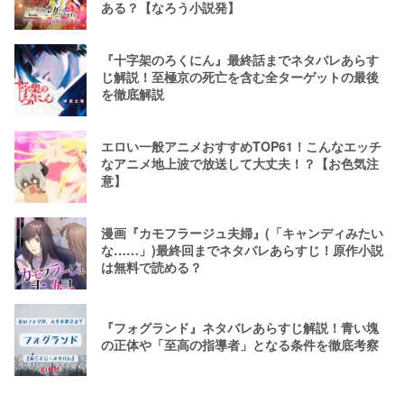
ある？【なろう小説発】
『十字架のろくにん』最終話までネタバレあらす
じ解説！至極京の死亡を含む全ターゲットの最後
を徹底解説
エロい一般アニメおすすめTOP61！こんなエッチ
なアニメ地上波で放送して大丈夫！？【お色気注
意】
漫画『カモフラージュ夫婦』(「キャンディみたい
な……」)最終回までネタバレあらすじ！原作小説
は無料で読める？
『フォグランド』ネタバレあらすじ解説！青い塊
の正体や「至高の指導者」となる条件を徹底考察