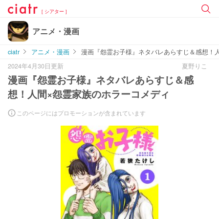
[ シアター ]
アニメ・漫画
ciatr
アニメ・漫画
漫画『怨霊お子様』ネタバレあらすじ＆感想！
2024年4月30日更新
夏野りこ
漫画『怨霊お子様』ネタバレあらすじ＆感
想！人間×怨霊家族のホラーコメディ
このページにはプロモーションが含まれています