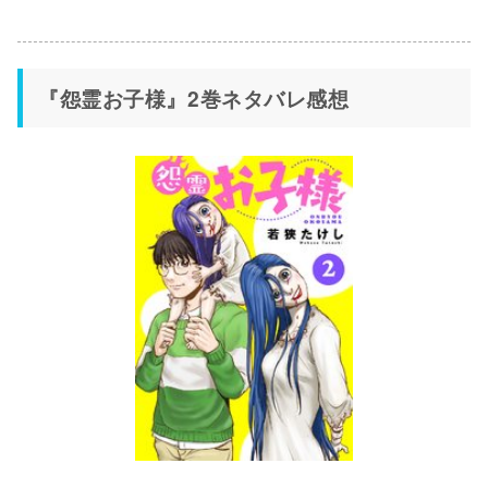
『怨霊お子様』2巻ネタバレ感想