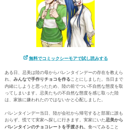
無料でコミックシーモアで試し読みする
ある日、忌美は陸の母からバレンタインデーの存在を教えら
れ、
ことにしました。当日まで
みんなで手作りチョコを作る
内緒にしようと思ったため、陸の前でつい不自然な態度を取
ってしまいます。忌美たちの不自然な態度を感じ取った陸
は、家族に嫌われたのではないかと心配しました。

バレンタインデー当日、陸が会社から帰宅すると部屋に誰も
おらず、慌てて実家へ探しに行きます。実家にいた
忌美から
食べてみること
バレンタインのチョコレートを手渡され、