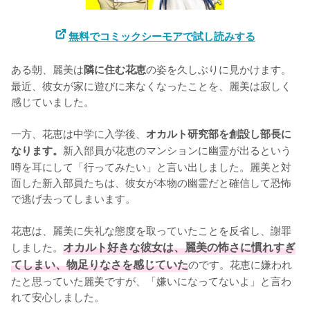
無料でコミックシーモアで試し読みする
ある朝、麗美は
の姿を久しぶりに見かけます。
隣に住む花恵
最近、彼女が家に遊びに来なくなったことを、麗美は寂しく
感じていました。

一方、花恵は中学に入学後、
オカルト研究部を創設し部長に
新入部員が花恵のマンションに幽霊が出るという
なります。
噂を耳にして「行ってみたい」と言い出しました。麗美と対
面した新入部員たちは、彼女が本物の幽霊だと確信して恐怖
で逃げ去ってしまいます。

花恵は、麗美に失礼な態度を取っていたことを反省し、謝罪
しました。
オカルト好きな彼女は、麗美の怖さに慣れすぎ
てしまい、物足りなさを感じていた
のです。花恵に嫌われ
たと思っていた麗美ですが、「嫌いになってないよ」と言わ
れて安心しました。