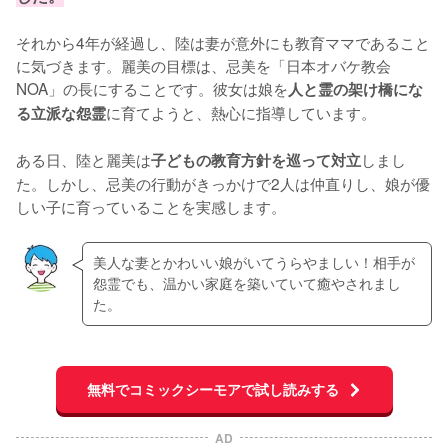
それから4年が経過し、陸は妻が意外にも教育ママであること
に気づきます。麗美の目標は、忌美を「日本オバケ教会
NOA」の長にすることです。彼女は娘を
人と霊の架け橋にな
に育てようと、熱心に指導しています。

る立派な怨霊
ある日、陸と麗美は
しまし
子どもの教育方針を巡って対立
た。しかし、忌美の行動がきっかけで2人は仲直りし、娘が優
しい子に育っていることを実感します。
美人な妻とかわいい娘がいてうらやましい！相手が
怨霊でも、温かい家庭を築いていて癒やされまし
た。
無料でコミックシーモアで試し読みする
AD