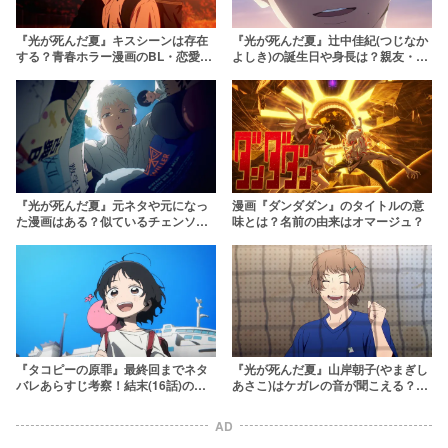
『光が死んだ夏』キスシーンは存在
『光が死んだ夏』辻中佳紀(つじなか
する？青春ホラー漫画のBL・恋愛要
よしき)の誕生日や身長は？親友・光
素を解説
との関係まで解説
『光が死んだ夏』元ネタや元になっ
漫画『ダンダダン』のタイトルの意
た漫画はある？似ているチェンソー
味とは？名前の由来はオマージュ？
マンとの関係や舞台の解説も
『タコピーの原罪』最終回までネタ
『光が死んだ夏』山岸朝子(やまぎし
バレあらすじ考察！結末(16話)の意
あさこ)はケガレの音が聞こえる？プ
味まで徹底解説【アニメ完結】
ロフィールやアニメ声優の情報も
AD