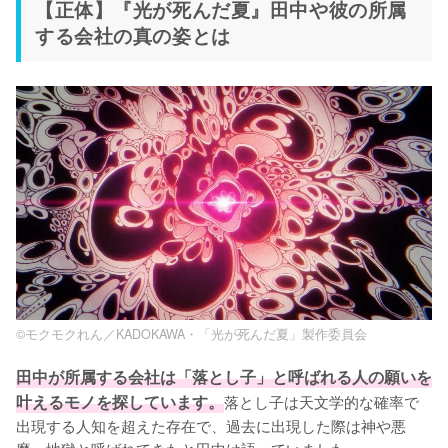
【正体】『光が死んだ夏』田中や彼の所属
する会社の真の姿とは
©モクモクれん／KADOKAWA・「光が死んだ夏」製作委員会
田中が所属する会社は「落とし子」と呼ばれる人の願いを
叶えるモノを探しています。
落とし子は天文学的な確率で
出現する人知を超えた存在で、過去に出現した際は神や悪