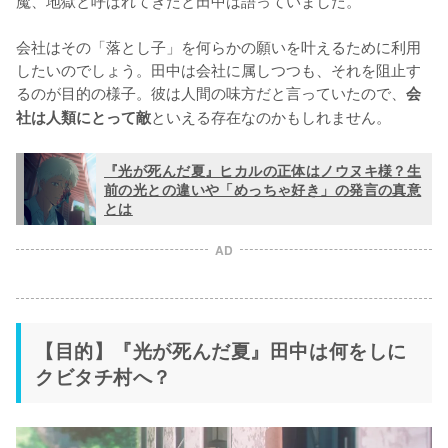
魔、地獄と呼ばれてきたと田中は語っていました。

会社はその「落とし子」を何らかの願いを叶えるために利用
したいのでしょう。田中は会社に属しつつも、それを阻止す
るのが目的の様子。彼は人間の味方だと言っていたので、
会
といえる存在なのかもしれません。
社は人類にとって敵
『光が死んだ夏』ヒカルの正体はノウヌキ様？生
前の光との違いや「めっちゃ好き」の発言の真意
とは
AD
【目的】『光が死んだ夏』田中は何をしに
クビタチ村へ？