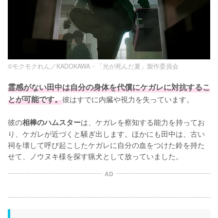
©モクモクれん／KADOKAWA・「光が死んだ夏」製作委員会
霊感がない田中は自分の身体を代償にケガレに対抗するこ
とが可能です。
彼はすでに内臓や視力を失っています。

彼の
は、ケガレを察知する能力を持ってお
相棒のハムスター
り、ケガレが近づくと騒ぎ出します。ほかにも田中は、古い
祠を壊して呼び起こしたケガレに自分の血をつけた鈴を持た
せて、ノウヌキ様を探す猟犬として放っていました。
AD