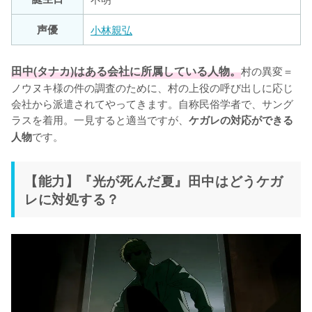
声優
小林親弘
田中(タナカ)はある会社に所属している人物。
村の異変＝
ノウヌキ様の件の調査のために、村の上役の呼び出しに応じ
会社から派遣されてやってきます。自称民俗学者で、サング
ラスを着用。一見すると適当ですが、
ケガレの対応ができる
です。
人物
【能力】『光が死んだ夏』田中はどうケガ
レに対処する？