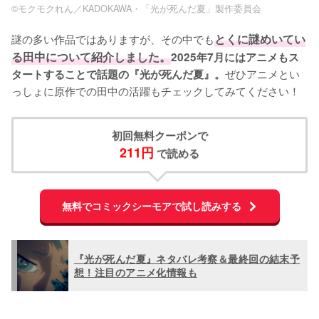
©モクモクれん／KADOKAWA・「光が死んだ夏」製作委員会
謎の多い作品ではありますが、その中でも
とくに謎めいてい
る田中について紹介しました。
2025年7月にはアニメもス
ぜひアニメとい
タートすることで話題の『光が死んだ夏』。
っしょに原作での田中の活躍もチェックしてみてください！
初回無料クーポンで
211円
 で読める
無料でコミックシーモアで試し読みする
『光が死んだ夏』ネタバレ考察＆最終回の結末予
想！注目のアニメ化情報も