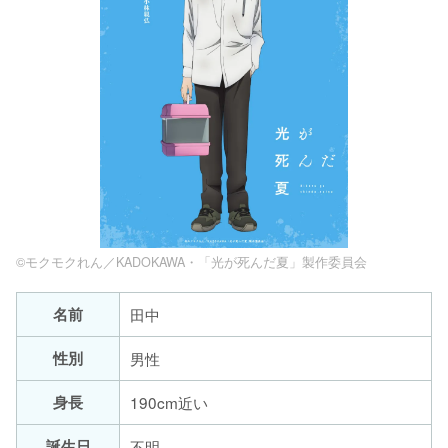
©モクモクれん／KADOKAWA・「光が死んだ夏」製作委員会
名前
田中
性別
男性
身長
190cm近い
誕生日
不明