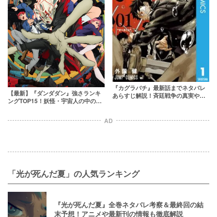
『カグラバチ』最新話までネタバレ
【最新】『ダンダダン』強さランキ
あらすじ解説！斉廷戦争の真実や英
ングTOP15！妖怪・宇宙人の中の最
雄・剣聖の正体とは
強キャラはだれ？
AD
「光が死んだ夏」の人気ランキング
『光が死んだ夏』全巻ネタバレ考察＆最終回の結
末予想！アニメや最新刊の情報も徹底解説