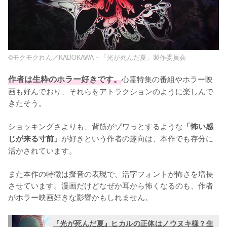
©モクモクれん／KADOKAWA・「光が死んだ夏」製作委員会
作者は生粋のホラー好きです。
心霊特集の番組やホラー映
画も好んでおり、それらをアトラクションのように楽しんで
きたそう。

ショッキングさよりも、背筋がゾワっとするような
「怖い感
が好きという作者の趣向は、本作でも存分に
じが来る寸前」
活かされています。

また本作の特徴は擬音の表現で、活字フォントが怖さを増長
させています。漫画だけどなぜか耳から怖くなるのも、作者
がホラー映画好きな影響かもしれません。
『光が死んだ夏』ヒカルの正体はノウヌキ様？生