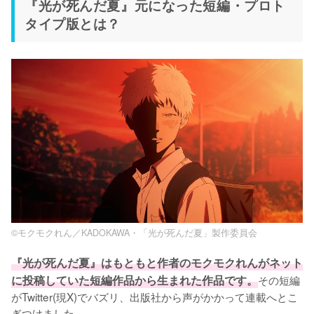
『光が死んだ夏』元になった短編・プロト
タイプ版とは？
©モクモクれん／KADOKAWA・「光が死んだ夏」製作委員会
『光が死んだ夏』はもともと作者のモクモクれんがネット
に投稿していた短編作品から生まれた作品です。
その短編
がTwitter(現X)でバズリ、出版社から声がかかって連載へとこ
ぎつけました。
