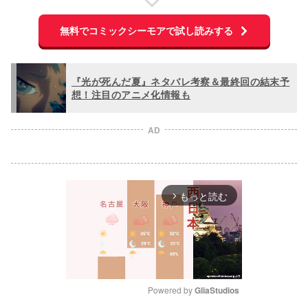
無料でコミックシーモアで試し読みする
『光が死んだ夏』ネタバレ考察＆最終回の結末予
想！注目のアニメ化情報も
AD
もっと読む
arrow_forward_ios
Powered by 
GliaStudios