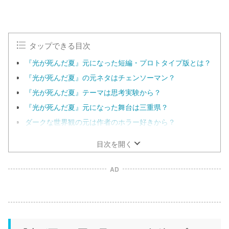
M
u
t
e
タップできる目次
『光が死んだ夏』元になった短編・プロトタイプ版とは？
『光が死んだ夏』の元ネタはチェンソーマン？
『光が死んだ夏』テーマは思考実験から？
『光が死んだ夏』元になった舞台は三重県？
ダークな世界観の元は作者のホラー好きから？
目次を開く
AD