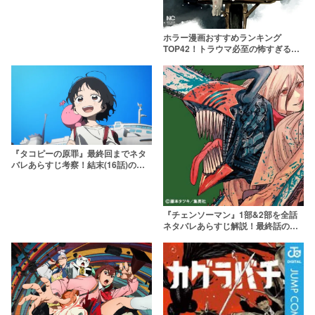
ホラー漫画おすすめランキング
TOP42！トラウマ必至の怖すぎる名
作をご紹介
『タコピーの原罪』最終回までネタ
バレあらすじ考察！結末(16話)の意
味まで徹底解説【アニメ完結】
『チェンソーマン』1部&2部を全話
ネタバレあらすじ解説！最終話のそ
の後＆第3部続編はあるのか徹底考察