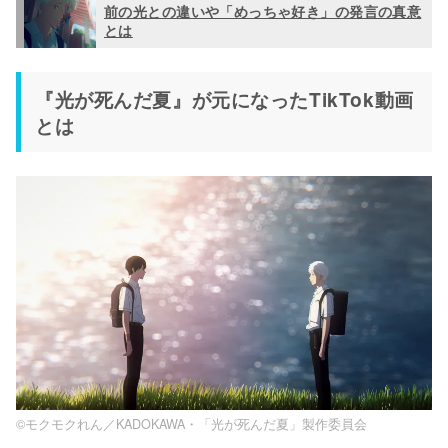
前の光との違いや「めっちゃ好き」の発言の真意
とは
『光が死んだ夏』が元になったTikTok動画
とは
©モクモクれん／KADOKAWA・「光が死んだ夏」製作委員会