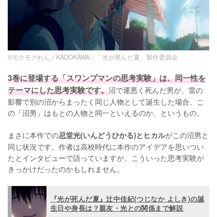
©モクモクれん／KADOKAWA・「光が死んだ夏」製作委員会
3巻に登場する「スワンプマンの思考実験」は、同一性を
テーマにした思考実験です。
沼で運悪く死んだ男が、雷の
影響で別の沼からまったく同じ人物として誕生した場合、こ
の「沼男」はもとの人物と同一といえるのか、というもの。

まさに本作での
がこの沼男と
忌堂光(いんどうひかる)とヒカル
同じ状況です。作者は高校時代に本作のアイデアを思いつい
たとインタビューで語っていますが、こういった思考実験が
きっかけだったのかもしれません。
『光が死んだ夏』辻中佳紀(つじなか よしき)の誕
生日や身長は？親友・光との関係まで解説