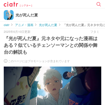
[ シアター ]
光が死んだ夏
ciatr
アニメ・漫画
光が死んだ夏
『光が死んだ夏』元ネタや元
2025年6月10日更新
フタミ
『光が死んだ夏』元ネタや元になった漫画は
ある？似ているチェンソーマンとの関係や舞
台の解説も
このページにはプロモーションが含まれています