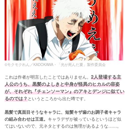
©モクモクれん／KADOKAWA・「光が死んだ夏」製作委員会
これは作者が明言したことではありません。
2人登場する主
人公のうち、黒髪のよしきと中身が怪異のヒカルの容姿
が、それぞれ『チェンソーマン』のアキとデンジに似てい
るのでは？
というところから出た噂です。

黒髪で真面目そうなキャラに、短髪キザ歯のお調子者キャラ
キャラデザが被っているというほど似
の組み合わせは王道。
てはいないので、元ネタとするのは無理があるような……。