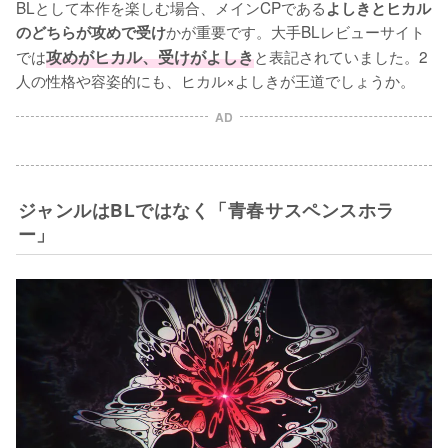
BLとして本作を楽しむ場合、メインCPである
よしきとヒカル
かが重要です。大手BLレビューサイト
のどちらが攻めで受け
では
攻めがヒカル、受けがよしき
と表記されていました。2
人の性格や容姿的にも、ヒカル×よしきが王道でしょうか。
AD
ジャンルはBLではなく「青春サスペンスホラ
ー」