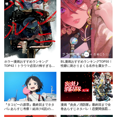
BL漫画おすすめランキングTOP50！
ホラー漫画おすすめランキング
性癖に刺さりまくる名作を腐女子が
TOP42！トラウマ必至の怖すぎる名
厳選
作をご紹介
『タコピーの原罪』最終回までネタ
漫画『炎炎ノ消防隊』最終回まで全
バレあらすじ考察！結末(16話)の意
巻あらすじネタバレ！恋愛関係図や
味まで徹底解説【アニメ完結】
ひどいと言われる理由まで徹底解説