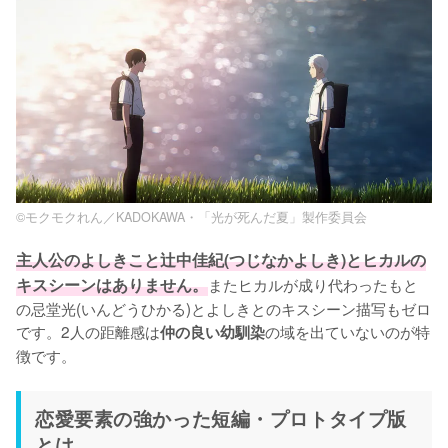
©モクモクれん／KADOKAWA・「光が死んだ夏」製作委員会
主人公のよしきこと辻中佳紀(つじなかよしき)とヒカルの
キスシーンはありません。
またヒカルが成り代わったもと
の忌堂光(いんどうひかる)とよしきとのキスシーン描写もゼロ
です。2人の距離感は
の域を出ていないのが特
仲の良い幼馴染
徴です。
恋愛要素の強かった短編・プロトタイプ版
とは