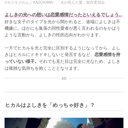
©モクモクれん／KADOKAWA・「光が死んだ夏」製作委員会
よしきの光への想いは恋愛感情だったといえるでしょう。
好きな女子のタイプを光から聞かれると、途端によしきは不
機嫌に。ほかにも集落の同性愛者が悪く言われるのをかばう
ような言動から、よしきの性的志向がわかります。

一方でヒカルを光と完全に区別するようになってから、よし
きはヒカルにドキドキしないと発言するなど、
恋愛感情を持
それでも見た目は完全に光なため、よしき
っていない様子。
は複雑な気持ちを抱くこととなります。
AD
ヒカルはよしきを「めっちゃ好き」？