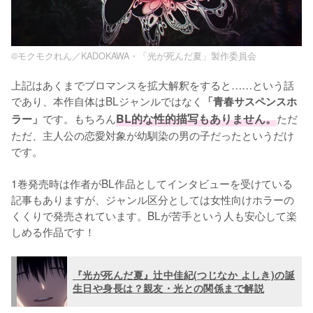
©モクモクれん／KADOKAWA・「光が死んだ夏」製作委員会
上記はあくまでブロマンスを拡大解釈をすると……という話
であり、本作自体はBLジャンルではなく
「青春サスペンスホ
です。もちろん
BL的な性的描写もありません。
ただ
ラー」
ただ、主人公の恋愛対象が幼馴染の男の子だったというだけ
です。

1巻発売時は作者がBL作品としてインタビューを受けている
記事もありますが、ジャンル区分としては女性向けホラーの
くくりで発売されています。BLが苦手という人も安心して楽
しめる作品です！
『光が死んだ夏』辻中佳紀(つじなか よしき)の誕
生日や身長は？親友・光との関係まで解説