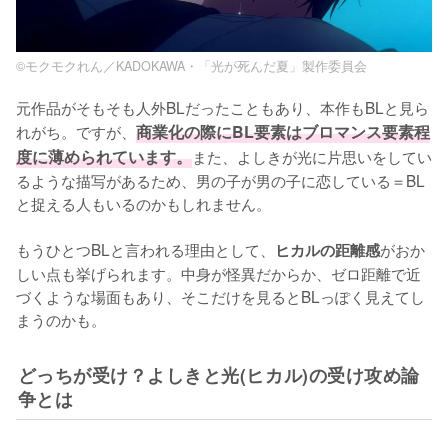
©モクモクれん／KADOKAWA・「光が死んだ夏」製作委員会
元作品がそもそも人外BLだったこともあり、本作もBLと見ら
れがち。ですが、
商業化の際にBL要素はブロマンス要素程
度に薄められています。
また、よしきが光に片思いをしてい
るような描写があるため、男の子が男の子に恋している＝BL
と捉える人もいるのかもしれません。

もうひとつBLと言われる理由として、
がおか
ヒカルの距離感
しい点も挙げられます。中身が怪異だからか、ゼロ距離で近
づくような場面もあり、そこだけを見るとBLっぽく見えてし
まうのかも。
どっちが受け？よしきと光(ヒカル)の受け攻め論
争とは