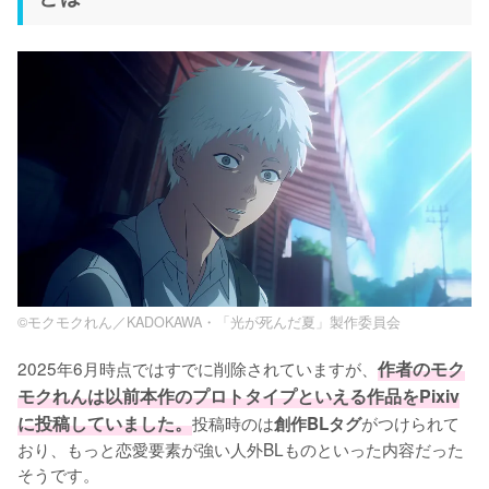
©モクモクれん／KADOKAWA・「光が死んだ夏」製作委員会
2025年6月時点ではすでに削除されていますが、
作者のモク
モクれんは以前本作のプロトタイプといえる作品をPixiv
に投稿していました。
投稿時のは
がつけられて
創作BLタグ
おり、もっと恋愛要素が強い人外BLものといった内容だった
そうです。
