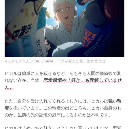
©モクモクれん／KADOKAWA・「光が死んだ夏」製作委員会
ヒカルは簡単に人を殺せるなど、そもそも人間の価値観で測
れない存在。当然、
恋愛感情や「好き」も理解していませ
ん。
ただ、自分を受け入れてくれるよしきには、ヒカルは
強い執
を抱いています。この執着の出どころも、ヒカル自身のも
着
のか、生前の光の記憶の残滓によるものかは不明です。

ヒカルは「めっちゃ好き」とよしきに言っていますが、恋愛