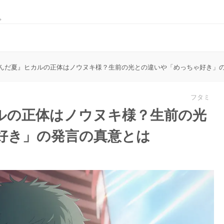
。
んだ夏』ヒカルの正体はノウヌキ様？生前の光との違いや「めっちゃ好き」
フタミ
ルの正体はノウヌキ様？生前の光
好き」の発言の真意とは