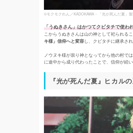
©モクモクれん／KADOKAWA・「光が死んだ夏」
「うぬきさん」はかつてクビタチで使わ
こからうぬきさんは山の神として祀られるこ
し、クビタチに継承され
キ様」信仰へと変容
ノウヌキ様が祟り神となってから他の村では
に途中から成り代わったことで、信仰が続い
『光が死んだ夏』ヒカルの