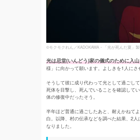
©モクモクれん／KADOKAWA・「光が死んだ夏」
光は忌堂(いんどう)家の儀式のために入
様」に向かって願います。よしきを1人にさ
そうして彼に成り代わって光として過ごして
死体を目撃し、死んでいることを確認してい
体の修復中だったそう。

半年ほど普通に過ごしたあと、耐えかねてよ
白。以降、村の伝承などを調べた結果、2人
なりました。