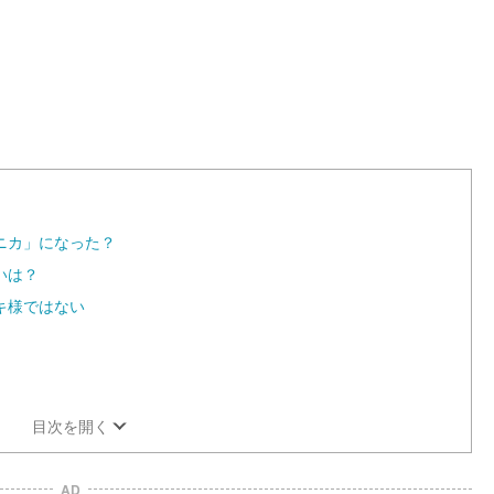
ニカ」になった？
いは？
キ様ではない
目次を開く
AD