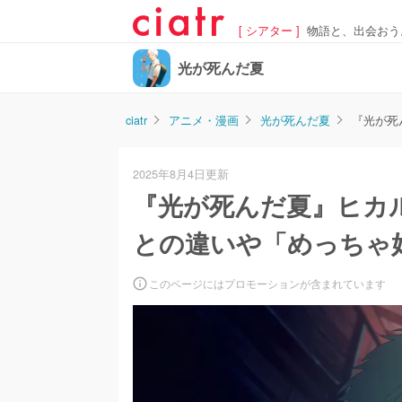
[ シアター ]
物語と、出会おう
光が死んだ夏
ciatr
アニメ・漫画
光が死んだ夏
『光が死
2025年8月4日更新
『光が死んだ夏』ヒカ
との違いや「めっちゃ
このページにはプロモーションが含まれています