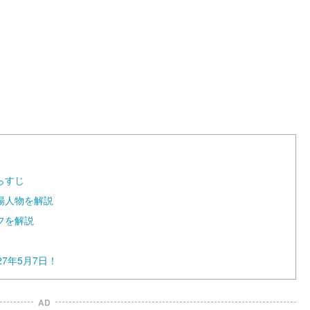
a
d
e
d
:
1
0
0
.
0
0
%
らすじ
場人物を解説
フを解説
7年5月7日！
AD