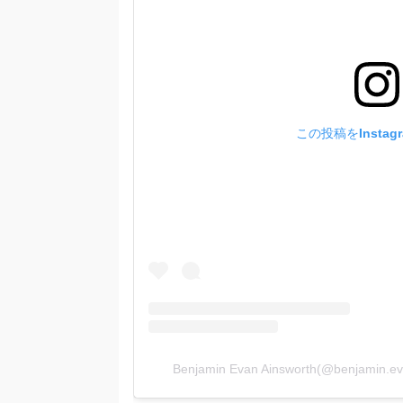
この投稿をInstag
Benjamin Evan Ainsworth(@benjami