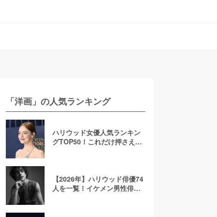
「洋画」の人気ランキング
ハリウッド女優人気ランキン
グTOP50！これだけ押さえれ
ば海外女優通【2026年最新
版】
【2026年】ハリウッド俳優74
人を一覧！イケメン男性俳優
を若手から大御所まで解説！
日本人も紹介