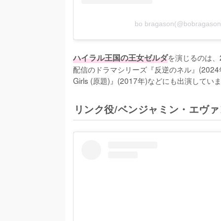
bo bragason(@bobrag
ハイラル王国の王女ゼルダ
を演じるのは、
配信のドラマシリーズ『反逆のネル』(2024年)の他、
Girls (原題)』(2017年)などにも出演してい
リンク役/ベンジャミン・エヴ