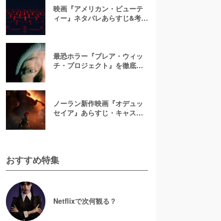
映画『アメリカン・ビューテ
ィー』ネタバレあらすじ&考
察！キャスト一覧からバラの
意味まで徹底解説
最恐ホラー『ブレア・ウィッ
チ・プロジェクト』を徹底紹
介【ネタバレ注意】
ノーラン新作映画『オデュッ
セイア』あらすじ・キャスト
解説！ホメロスの叙事詩を長
編映画史上初のIMAX全編撮影
で映像化
おすすめ特集
Netflixで次何観る？