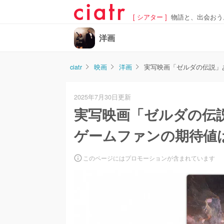
[ シアター ]
物語と、出会おう
洋画
ciatr
映画
洋画
実写映画「ゼルダの伝説」
2025年7月30日更新
実写映画「ゼルダの伝
ゲームファンの期待値
このページにはプロモーションが含まれています