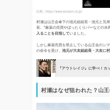
出典 :
https://www.amazon.co.jp/
村瀬は山王会傘下の池元組組長・池元と兄弟
長。*麻薬の売買やぼったくりバーなどの水
いました。

入ることを目指して
しかし麻薬売買を禁止している山王会のシマ
の命令を受け、
池元が大友組組長・大友に村
『アウトレイジ』に学べ！カ
村瀬はなぜ狙われた？山王