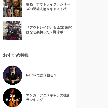
映画「アウトレイジ」シリー
ズの登場人物＆キャスト相関
図一覧！各組の抗争の模様を
一挙に振り返る
『アウトレイジ』石原(加瀬亮)
はなぜ裏切った？野球ボール
で死亡した最後や若頭に上り
詰めた狙いに迫る
おすすめ特集
Netflixで次何観る？
マンガ・アニメキャラの強さ
ランキング