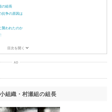
e
組の組長
の抗争の原因は
に襲われたのか
司
目次を開く
AD
小組織・村瀬組の組長