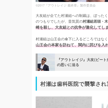
©2017『アウトレイジ 最終章』製作委員会
大友組が企てた村瀬組への制裁は、ぼったく
のつもりでしたが、昔気質の
村瀬組若頭・木
崎を殺し、大友組との抗争が激化してし
村瀬組は山王会の傘下に入るどころではなく
山王会の本家を訪ねて、関内に詫びを入
『アウトレイジ』大友(ビート
の思いに迫る
村瀬は歯科医院で襲撃され