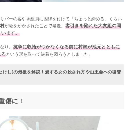
りバーの客引き組員に因縁を付けて「ちょっと締める」くらい
が恥をかかされたことで暴走。
客引きを陥れた大友組の岡
村
まいます。
なり、
抗争に収拾がつかなくなる前に村瀬が池元とともに
れる
という形を取って決着を図ろうとしました。
たけし)の最後を解説！愛する女の殺され方や山王会への復讐
重傷に！