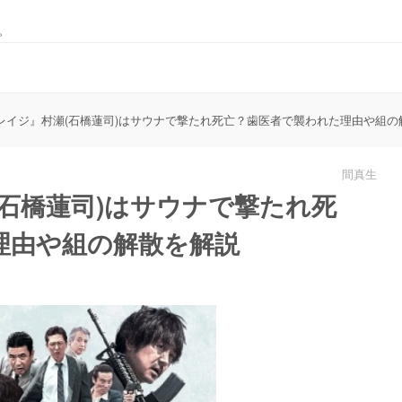
。
レイジ』村瀬(石橋蓮司)はサウナで撃たれ死亡？歯医者で襲われた理由や組の
間真生
石橋蓮司)はサウナで撃たれ死
理由や組の解散を解説