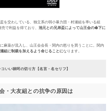
盃を交わしている、独立系の弱小暴力団・村瀬組を率いる組
商売で利益を得ており、
池元との兄弟盃によって山王会の傘下に
に麻薬が流入し、山王会会長・関内の怒りを買うことに。関内
なります。
瀬組に制裁を加えるよう命じることに
ッコいい啖呵の切り方【名言・名セリフ】
会・大友組との抗争の原因は