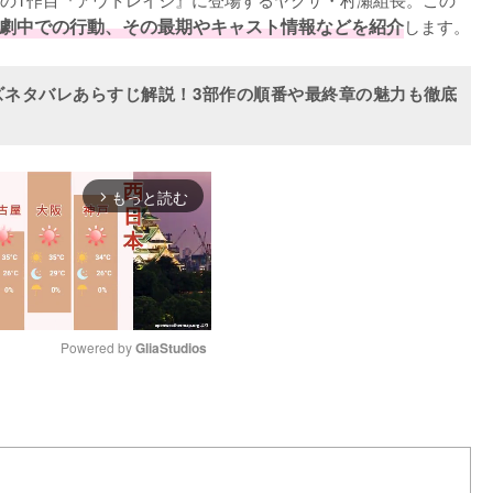
劇中での行動、その最期やキャスト情報などを紹介
します。
ズネタバレあらすじ解説！3部作の順番や最終章の魅力も徹底
もっと読む
arrow_forward_ios
Powered by 
GliaStudios
M
u
t