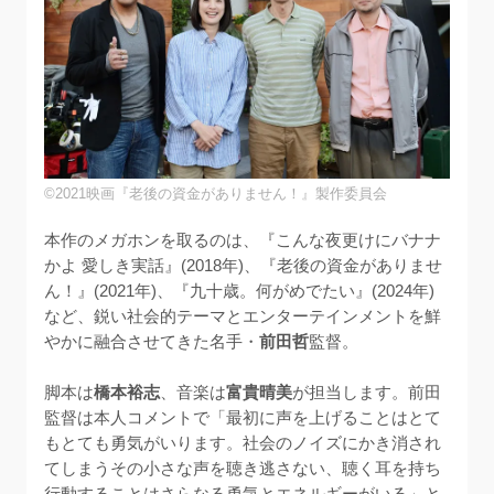
©2021映画『老後の資金がありません！』製作委員会
本作のメガホンを取るのは、『こんな夜更けにバナナ
かよ 愛しき実話』(2018年)、『老後の資金がありませ
ん！』(2021年)、『九十歳。何がめでたい』(2024年)
など、鋭い社会的テーマとエンターテインメントを鮮
やかに融合させてきた名手・
前田哲
監督。

脚本は
橋本裕志
、音楽は
富貴晴美
が担当します。前田
監督は本人コメントで「最初に声を上げることはとて
もとても勇気がいります。社会のノイズにかき消され
てしまうその小さな声を聴き逃さない、聴く耳を持ち
行動することはさらなる勇気とエネルギーがいる」と