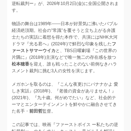
逆転裁判ー』が、2026年10月2日(金)に全国公開されま
す。

物語の舞台は1989年——日本が好景気に沸いたバブル
経済絶頂期。社会の"常識"を覆そうと立ち上がる弁護
士たちの実話に着想を得た本作で、共演にはNHK大河
ドラマ『光る君へ』(2024年)で鮮烈な印象を残した
フ
ァーストサマーウイカ
と、TBS日曜劇場『この世界の
片隅に』(2018年)主演などで唯一無二の存在感を放つ
松本穂香
を迎え、誰も戦ったことのない前例なきハラ
スメント裁判に挑む3人の女性を演じます。

メガホンを取るのは、『こんな夜更けにバナナかよ 愛
しき実話』(2018年)、『老後の資金がありません！』
(2021年)、『九十歳。何がめでたい』など、社会的テ
ーマとエンターテインメントを鮮やかに融合させてき
た名手・
前田哲
監督。

この記事では、映画『ファーストボイス ー私たちの逆