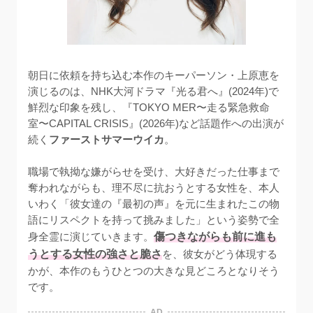
朝日に依頼を持ち込む本作のキーパーソン・上原恵を
演じるのは、NHK大河ドラマ『光る君へ』(2024年)で
鮮烈な印象を残し、『TOKYO MER〜走る緊急救命
室〜CAPITAL CRISIS』(2026年)など話題作への出演が
続く
ファーストサマーウイカ
。

職場で執拗な嫌がらせを受け、大好きだった仕事まで
奪われながらも、理不尽に抗おうとする女性を、本人
いわく「彼女達の『最初の声』を元に生まれたこの物
語にリスペクトを持って挑みました」という姿勢で全
身全霊に演じていきます。
傷つきながらも前に進も
うとする女性の強さと脆さ
を、彼女がどう体現する
かが、本作のもうひとつの大きな見どころとなりそう
です。
AD