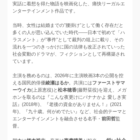
実話に着想を得た物語を映画化した、痛快リーガルエ
ンターテインメント作品です。

当時、女性は結婚までの"腰掛け"として働く存在だと
多くの人が思い込んでいた時代——日本で初めて「ハ
ラスメント」が"事件"として裁判の俎上に載り、その
流れを一つのきっかけに国の法律も改正されていった
社会変動のドラマが、フィクションとして再構築され
ています。

主演を務めるのは、2026年に主演映画3本の公開を控
える国民的俳優
綾瀬はるか
。共演には
ファーストサマ
ーウイカ
(上原恵役)と
松本穂香
(藤野栞役)を迎え、メガ
ホンを取るのは『こんな夜更けにバナナかよ 愛しき実
話』(2018年)、『老後の資金がありません！』(2021
年)、『九十歳。何がめでたい』など、社会的テーマと
エンターテインメントを融合させる名手・
前田哲
監
督。
