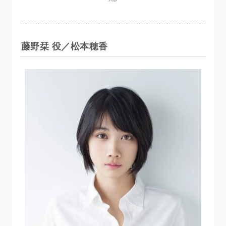
藤野栞 役／松本穂香