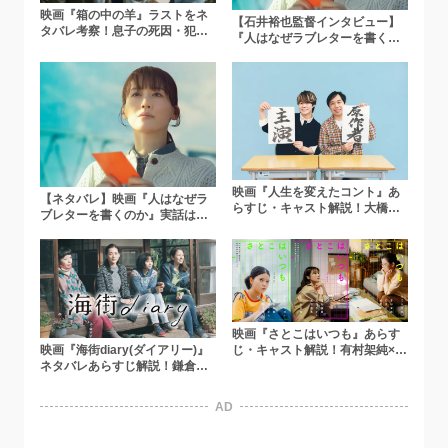
映画『箱の中の羊』ラストをネ
【石井裕也監督インタビュー】
タバレ考察！息子の死因・犯人
『人はなぜラブレターを書くの
は？あらすじ・キャストを解説
か』―綾瀬はるか唯一無二の不
【綾瀬はるか✕大吾】
思議な魅力がナズナを成立させ
た
映画『人生を変えたコント』あ
【ネタバレ】映画『人はなぜラ
らすじ・キャスト解説！大橋和
ブレターを書くのか』実話はど
也(なにわ男子)主演で霜降り明星
こまで？信介は本当にボクシン
せいや半自伝小説を実写化
グをやってた麻布生？【相関図
つき】
映画『さとこはいつも』あらす
映画『海街diary(ダイアリー)』
じ・キャスト解説！有村架純×沖
ネタバレあらすじ解説！鎌倉の
田修一監督が贈る3人の女性たち
四姉妹を描く名作のキャスト一
の人生賛歌
覧も
AD