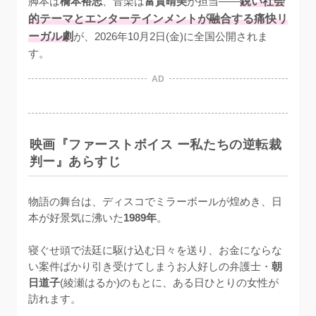
脚本は
橋本裕志
、音楽は
富貴晴美
が担当——
鋭い社会
的テーマとエンターテインメントが融合する痛快リ
ーガル劇
が、2026年10月2日(金)に全国公開されま
す。
AD
映画『ファーストボイス ー私たちの逆転裁
判ー』あらすじ
物語の舞台は、ディスコでミラーボールが煌めき、日
本が好景気に沸いた
1989年
。

寝ぐせ頭で法廷に駆け込む日々を送り、お金にならな
い案件ばかり引き受けてしまうお人好しの弁護士・
朝
日道子
(綾瀬はるか)のもとに、ある日ひとりの女性が
訪れます。
