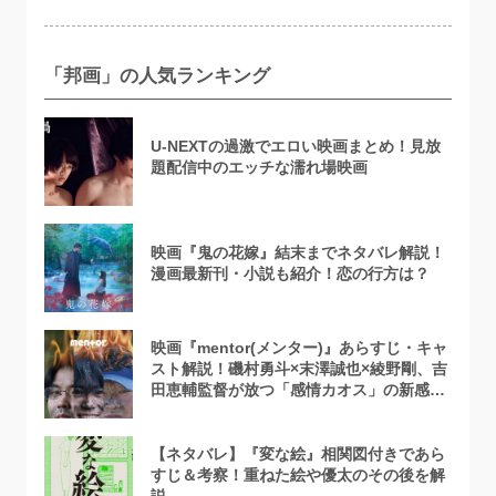
「邦画」の人気ランキング
U-NEXTの過激でエロい映画まとめ！見放
題配信中のエッチな濡れ場映画
映画『鬼の花嫁』結末までネタバレ解説！
漫画最新刊・小説も紹介！恋の行方は？
映画『mentor(メンター)』あらすじ・キャ
スト解説！磯村勇斗×末澤誠也×綾野剛、吉
田恵輔監督が放つ「感情カオス」の新感覚
エンターテインメント
【ネタバレ】『変な絵』相関図付きであら
すじ＆考察！重ねた絵や優太のその後を解