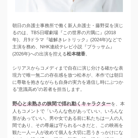
朝日の弁護士事務所で働く新人弁護士・藤野栞を演じ
るのは、TBS日曜劇場『この世界の片隅に』(2018
年)、月9ドラマ『嘘解きレトリック』(2024年)などで
主演を務め、NHK連続テレビ小説『ブラッサム』
(2026年)への出演を控える
松本穂香
。

シリアスからコメディまで自在に演じ分ける確かな表
現力で唯一無二の存在感を放つ松本が、本作では朝日
に尊敬を抱きながらも自身の実力を過信し時にぶつか
る"意識高め"の若者を担当します。

野心と未熟さの狭間で揺れ動くキャラクター
を、本
人もコメントで「いろんな色があっていい、いろんな
形があっていい。男や女である前に私たちは一人の人
間であり、その尊厳は守られるべきだと、この映画を
観た一人一人が改めて個人を大切に思うきっかけにな