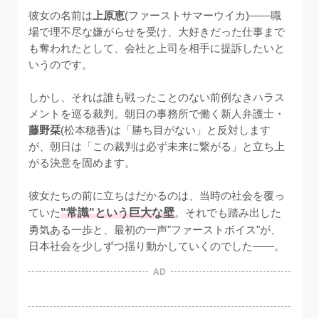
彼女の名前は
上原恵
(ファーストサマーウイカ)——職
場で理不尽な嫌がらせを受け、大好きだった仕事まで
も奪われたとして、会社と上司を相手に提訴したいと
いうのです。

しかし、それは誰も戦ったことのない前例なきハラス
メントを巡る裁判。朝日の事務所で働く新人弁護士・
藤野栞
(松本穂香)は「勝ち目がない」と反対します
が、朝日は「この裁判は必ず未来に繋がる」と立ち上
がる決意を固めます。

彼女たちの前に立ちはだかるのは、当時の社会を覆っ
ていた
"常識"という巨大な壁
。それでも踏み出した
勇気ある一歩と、最初の一声"ファーストボイス"が、
日本社会を少しずつ揺り動かしていくのでした——。
AD