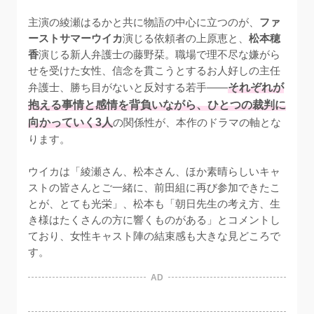
主演の綾瀬はるかと共に物語の中心に立つのが、
ファ
ーストサマーウイカ
演じる依頼者の上原恵と、
松本穂
香
演じる新人弁護士の藤野栞。職場で理不尽な嫌がら
せを受けた女性、信念を貫こうとするお人好しの主任
弁護士、勝ち目がないと反対する若手——
それぞれが
抱える事情と感情を背負いながら、ひとつの裁判に
向かっていく3人
の関係性が、本作のドラマの軸とな
ります。

ウイカは「綾瀬さん、松本さん、ほか素晴らしいキャ
ストの皆さんとご一緒に、前田組に再び参加できたこ
とが、とても光栄」、松本も「朝日先生の考え方、生
き様はたくさんの方に響くものがある」とコメントし
ており、女性キャスト陣の結束感も大きな見どころで
す。
AD