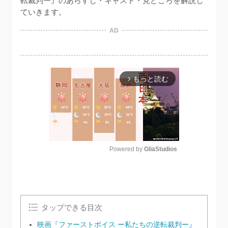
転裁判ー』のあらすじ・キャスト・見どころを解説し
ていきます。
AD
もっと読む
arrow_forward_ios
Powered by 
GliaStudios
M
u
t
e
タップできる目次
映画『ファーストボイス ー私たちの逆転裁判ー』