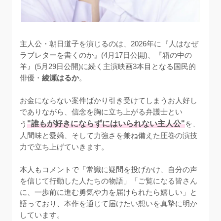
主人公・朝日道子を演じるのは、2026年に『人はなぜ
ラブレターを書くのか』(4月17日公開)、『箱の中の
羊』(5月29日公開)に続く主演映画3本目となる国民的
俳優・
綾瀬はるか
。

お金にならない案件ばかり引き受けてしまうお人好し
でありながら、信念を胸に立ち上がる弁護士とい
う
"誰もが好きにならずにはいられない主人公"
を、
人間味と愛嬌、そして力強さを兼ね備えた圧巻の演技
力で立ち上げていきます。

本人もコメントで「常識に疑問を投げかけ、自分の声
を信じて行動した人たちの物語」「ご覧になる皆さん
に、一歩前に進む勇気や力を届けられたら嬉しい」と
語っており、本作を通じて届けたい想いを真摯に明か
しています。