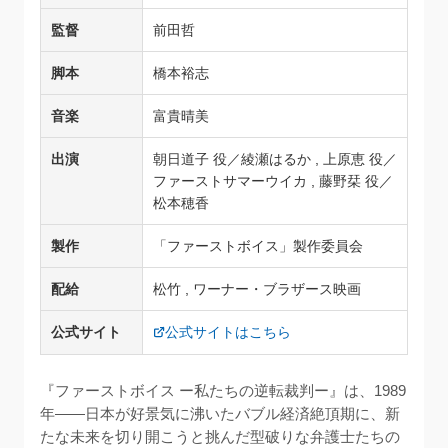
監督
前田哲
脚本
橋本裕志
音楽
富貴晴美
出演
朝日道子 役／綾瀬はるか , 上原恵 役／
ファーストサマーウイカ , 藤野栞 役／
松本穂香
製作
「ファーストボイス」製作委員会
配給
松竹 , ワーナー・ブラザース映画
公式サイト
公式サイトはこちら
『ファーストボイス ー私たちの逆転裁判ー』は、1989
年——日本が好景気に沸いたバブル経済絶頂期に、新
たな未来を切り開こうと挑んだ型破りな弁護士たちの