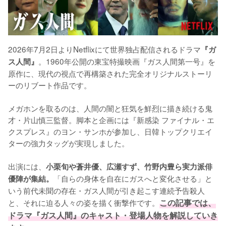
2026年7月2日よりNetflixにて世界独占配信されるドラマ
『ガ
。1960年公開の東宝特撮映画『ガス人間第一号』を
ス人間』
原作に、現代の視点で再構築された完全オリジナルストーリ
ーのリブート作品です。

メガホンを取るのは、人間の闇と狂気を鮮烈に描き続ける鬼
才・片山慎三監督。脚本と企画には『新感染 ファイナル・エ
クスプレス』のヨン・サンホが参加し、日韓トップクリエイ
ターの強力タッグが実現しました。

出演には、
小栗旬や蒼井優、広瀬すず、竹野内豊ら実力派俳
「自らの身体を自在にガスへと変化させる」と
優陣が集結。
いう前代未聞の存在・ガス人間が引き起こす連続予告殺人
と、それに迫る人々の姿を描く衝撃作です。
この記事では、
ドラマ『ガス人間』のキャスト・登場人物を解説していき