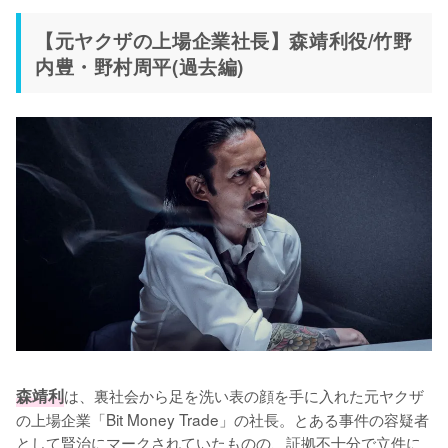
【元ヤクザの上場企業社長】森靖利役/竹野
内豊・野村周平(過去編)
森靖利
は、裏社会から足を洗い表の顔を手に入れた元ヤクザ
の上場企業「Bit Money Trade」の社長。とある事件の容疑者
として賢治にマークされていたものの、証拠不十分で立件に