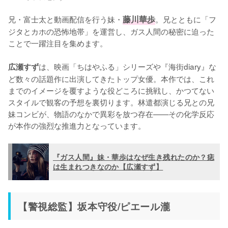
兄・富士太と動画配信を行う妹・
藤川華歩
。兄とともに「フ
ジタとカホの恐怖地帯」を運営し、ガス人間の秘密に迫った
ことで一躍注目を集めます。

は、映画「ちはやふる」シリーズや『海街diary』な
広瀬すず
ど数々の話題作に出演してきたトップ女優。本作では、これ
までのイメージを覆すような役どころに挑戦し、かつてない
スタイルで観客の予想を裏切ります。林遣都演じる兄との兄
妹コンビが、物語のなかで異彩を放つ存在——その化学反応
が本作の強烈な推進力となっています。
『ガス人間』妹・華歩はなぜ生き残れたのか？痣
は生まれつきなのか【広瀬すず】
【警視総監】坂本守役/ピエール瀧