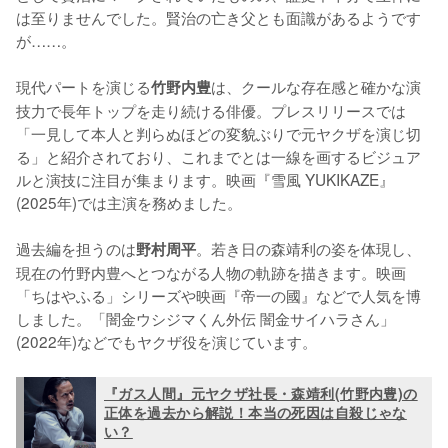
は至りませんでした。賢治の亡き父とも面識があるようです
が……。

現代パートを演じる
は、クールな存在感と確かな演
竹野内豊
技力で長年トップを走り続ける俳優。プレスリリースでは
「一見して本人と判らぬほどの変貌ぶりで元ヤクザを演じ切
る」と紹介されており、これまでとは一線を画するビジュア
ルと演技に注目が集まります。映画『雪風 YUKIKAZE』
(2025年)では主演を務めました。

過去編を担うのは
。若き日の森靖利の姿を体現し、
野村周平
現在の竹野内豊へとつながる人物の軌跡を描きます。映画
「ちはやふる」シリーズや映画『帝一の國』などで人気を博
しました。「闇金ウシジマくん外伝 闇金サイハラさん」
(2022年)などでもヤクザ役を演じています。
『ガス人間』元ヤクザ社長・森靖利(竹野内豊)の
正体を過去から解説！本当の死因は自殺じゃな
い？