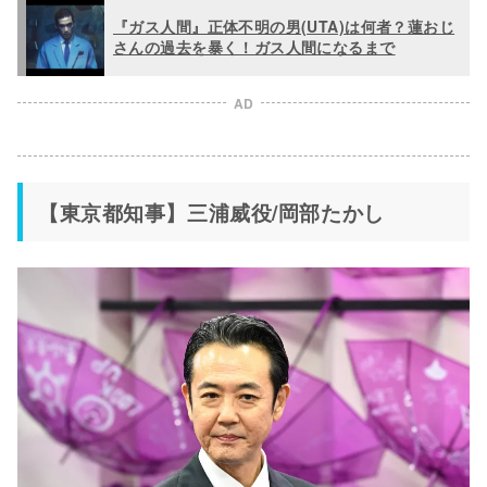
『ガス人間』正体不明の男(UTA)は何者？蓮おじ
さんの過去を暴く！ガス人間になるまで
AD
【東京都知事】三浦威役/岡部たかし