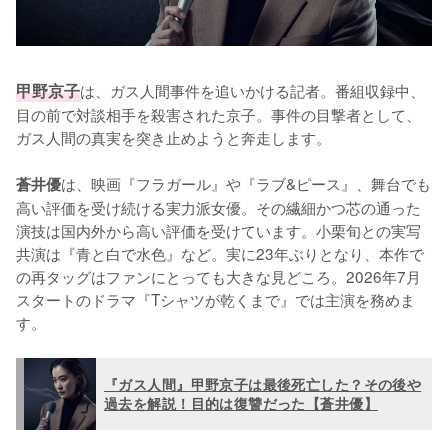
甲野京子
は、ガス人間事件を追いかける記者。番組収録中、
目の前で対談相手を殺害された京子。事件の目撃者として、
ガス人間の真実を突き止めようと奔走します。

は、映画『フラガール』や『ラブ&ピース』、舞台でも
蒼井優
高い評価を受け続ける実力派女優。その繊細かつ芯の通った
演技は国内外から高い評価を受けています。小栗旬との実写
共演は『青と白で水色』など。実に23年ぶりとなり、本作で
の再タッグはファンにとっても大きな見どころ。2026年7月
スタートのドラマ『Tシャツが乾くまで』では主演を務めま
す。
『ガス人間』甲野京子は最後死亡した？その後や
過去を解説！目的は復讐だった【蒼井優】