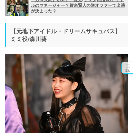
ルのマネージャー？賀来賢人の逆オファーで出演
が決まった？
【元地下アイドル・ドリームサキュバス】
ミミ役/森川葵
目次