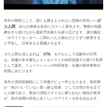
本作の根幹にして、誰にも捕まえられない恐怖の存在——
ガ
ス人間
。自らの身体を自在にガスへと変化させ、警察の包囲
網をすり抜けながら連続予告殺人を繰り広げます。謎の施設
「ホワイトセンター」に関わった人物をひとりずつ殺害する
と予告し、日本全土を震撼させます。

ガス人間を演じるのは、
。モデルとして活動中のUTA
UTA
は、俳優の本木雅弘とエッセイストの内田也哉子の第1子長男
として誕生。ミュージシャンの内田裕也・女優の樹木希林の
初孫にあたります。

本作が演技初挑戦にして俳優デビュー作となります。制作陣
が「色のついていない真っ新な役者」として白羽の矢を立て
た人物であり、既存の演技スタイルに縛られない独自の表現
が、前代未聞の存在に生々しいリアリティを吹き込みます。