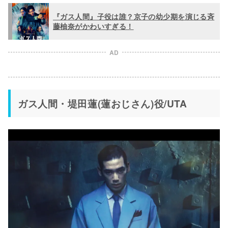
『ガス人間』子役は誰？京子の幼少期を演じる斉
藤柚奈がかわいすぎる！
AD
ガス人間・堤田蓮(蓮おじさん)役/UTA