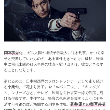
岡本賢治
は、ガス人間の連続予告殺人に迫る刑事。かつて京
子と交際していたものの、ある事件をきっかけに破局。謹慎
中に前代未聞の殺人事件の捜査へ駆り出され、彼女と再会す
ることになります。

演じるのは、日本映画界のフロントランナーとして走り続け
る
。『花より男子』や『ルパン三世』、「キングダ
小栗旬
ム」シリーズなど、テレビ・映画を問わず第一線で活躍し続
ける俳優です。本作では、警察の包囲網を嘲笑うように姿を
消す不可視の敵と格闘する刑事を体現。
蒼井優との実写共演