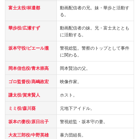
富士太役/林遣都
動画配信者の兄。妹・華歩と活動す
る。
華歩役/広瀬すず
動画配信者の妹。兄・富士太ととも
に活動する。
坂本守役/ピエール瀧
警視総監。警察のトップとして事件
に関わる。
岡本信也役/青木崇高
岡本賢治の父。
ゴロ監督役/髙嶋政宏
映像作家。
謙太役/賀来賢人
ホスト。
ミミ役/森川葵
元地下アイドル。
坂本の妻役/原日出子
警視総監・坂本守の妻。
大友三郎役/中野英雄
暴力団組長。