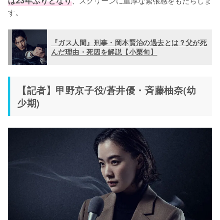
は23年ぶりとなり
、スクリーンに重厚な緊張感をもたらしま
す。
『ガス人間』刑事・岡本賢治の過去とは？父が死
んだ理由・死因を解説【小栗旬】
【記者】甲野京子役/蒼井優・斉藤柚奈(幼
少期)