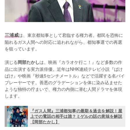
三浦威
は、東京都知事として君臨する権力者。都民を恐怖に
陥れるガス人間への対応に追われながら、都知事選での再選
を狙っています。

演じる
は、映画『カラオケ行こ！』など多数の作
岡部たかし
品に出演する実力派俳優。近年はNHK連続テレビ小説『ばけ
ばけ』や映画『秒速5センチメートル』などで活躍する名バイ
プレーヤーです。善悪のグラデーションを体に染み込ませた
ような独特の佇まいで、権力の内側に潜む人間ドラマを体現
します。
『ガス人間』三浦都知事の最期＆過去を解説！屋
上での電話の相手は誰？ミゲルの話の意味を解説
【岡部たかし】