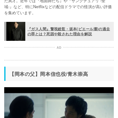
た異才。近年では『地面師たち』や『サンクチュアリ -聖
域-』など、特にNetflixなどの配信ドラマでの怪演が高い評価
を集めています。
『ガス人間』警視総監・坂本(ピエール瀧)の過去
の罪とは？死因や殺された理由を解説
AD
【岡本の父】岡本信也役/青木崇高