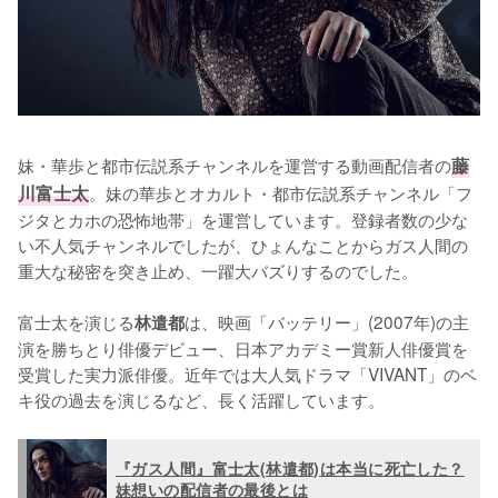
妹・華歩と都市伝説系チャンネルを運営する動画配信者の
藤
川富士太
。妹の華歩とオカルト・都市伝説系チャンネル「フ
ジタとカホの恐怖地帯」を運営しています。登録者数の少な
い不人気チャンネルでしたが、ひょんなことからガス人間の
重大な秘密を突き止め、一躍大バズりするのでした。

富士太を演じる
は、映画「バッテリー」(2007年)の主
林遣都
演を勝ちとり俳優デビュー、日本アカデミー賞新人俳優賞を
受賞した実力派俳優。近年では大人気ドラマ「VIVANT」のベ
キ役の過去を演じるなど、長く活躍しています。
『ガス人間』富士太(林遣都)は本当に死亡した？
妹想いの配信者の最後とは