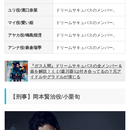
ユリ役/溝口奈菜
ドリームサキュバスのメンバー。
マイ役/愛い姫
ドリームサキュバスのメンバー。
アヤカ役/鳴島煌浬
ドリームサキュバスのメンバー。
アンナ役/麻倉瑞季
ドリームサキュバスのメンバー。
『ガス人間』ドリームサキュバスの全メンバー＆
曲を解説！ミミ(森川葵)は付き合ってるの？元ア
イドルやグラドルが演じる
【刑事】岡本賢治役/小栗旬