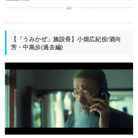
AD
【「うみかぜ」施設長】小畑広紀役/酒向
芳・中島歩(過去編)