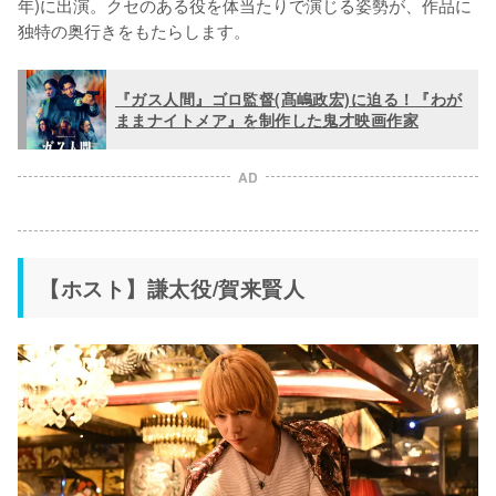
年)に出演。クセのある役を体当たりで演じる姿勢が、作品に
独特の奥行きをもたらします。
『ガス人間』ゴロ監督(髙嶋政宏)に迫る！『わが
ままナイトメア』を制作した鬼才映画作家
AD
【ホスト】謙太役/賀来賢人