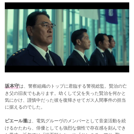
坂本守
は、警察組織のトップに君臨する警視総監。賢治の亡
き父の旧友でもあります。幼くして父を失った賢治を何かと
気にかけ、謹慎中だった彼を復帰させてガス人間事件の担当
に据えるのでした。

は、電気グルーヴのメンバーとして音楽活動を続
ピエール瀧
けるかたわら、俳優としても強烈な個性で存在感を刻んでき