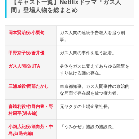
【キャスト一覧】Netflixドラマ『ガス人
間』登場人物を総まとめ
岡本賢治役/小栗旬
ガス人間の連続予告殺人を追う刑
事。
甲野京子役/蒼井優
ガス人間の事件を追う記者。
ガス人間役/UTA
身体をガスに変えてあらゆる障壁を
すり抜ける謎の存在。
三浦威役/岡部たかし
東京都知事。ガス人間事件の政治的
な局面で存在感を放つ権力者。
森靖利役/竹野内豊・野
元ヤクザの上場企業社長。
村周平(過去編)
小畑広紀役/酒向芳・中
「うみかぜ」施設の施設長。
島歩(過去編)