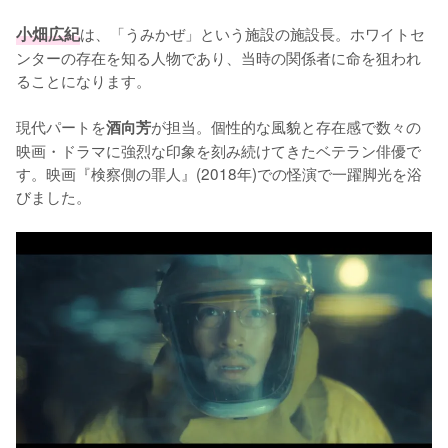
小畑広紀
は、「うみかぜ」という施設の施設長。ホワイトセ
ンターの存在を知る人物であり、当時の関係者に命を狙われ
ることになります。

現代パートを
が担当。個性的な風貌と存在感で数々の
酒向芳
映画・ドラマに強烈な印象を刻み続けてきたベテラン俳優で
す。映画『検察側の罪人』(2018年)での怪演で一躍脚光を浴
びました。