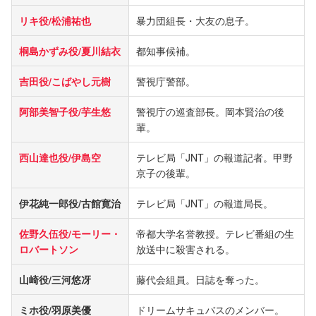
リキ役/松浦祐也
暴力団組長・大友の息子。
桐島かずみ役/夏川結衣
都知事候補。
吉田役/こばやし元樹
警視庁警部。
阿部美智子役/芋生悠
警視庁の巡査部長。岡本賢治の後
輩。
西山達也役/伊島空
テレビ局「JNT」の報道記者。甲野
京子の後輩。
伊花純一郎役/古館寛治
テレビ局「JNT」の報道局長。
佐野久伍役/モーリー・
帝都大学名誉教授。テレビ番組の生
ロバートソン
放送中に殺害される。
山崎役/三河悠冴
藤代会組員。日誌を奪った。
ミホ役/羽原美優
ドリームサキュバスのメンバー。