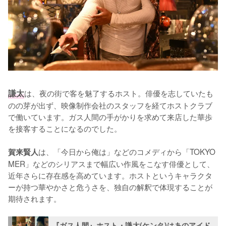
謙太
は、夜の街で客を魅了するホスト。俳優を志していたも
のの芽が出ず、映像制作会社のスタッフを経てホストクラブ
で働いています。ガス人間の手がかりを求めて来店した華歩
を接客することになるのでした。

は、「今日から俺は」などのコメディから「TOKYO 
賀来賢人
MER」などのシリアスまで幅広い作風をこなす俳優として、
近年さらに存在感を高めています。ホストというキャラクタ
ーが持つ華やかさと危うさを、独自の解釈で体現することが
期待されます。
『ガス人間』ホスト・謙太(ケンタ)はあのアイド