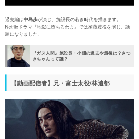
過去編は
が演じ、施設長の若き時代を描きます。
中島歩
Netflixドラマ『地獄に堕ちるわよ』では須藤豊役を演じ、話
題になりました。
『ガス人間』施設長・小畑の過去や最後は？さつ
きちゃんって誰？
【動画配信者】兄・富士太役/林遣都