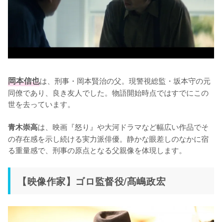
岡本信也
は、刑事・岡本賢治の父。現警視総監・坂本守の元
同僚であり、良き友人でした。物語開始時点ではすでにこの
世を去っています。

は、映画『怒り』や大河ドラマなど幅広い作品でそ
青木崇高
の存在感を示し続ける実力派俳優。静かな眼差しのなかに宿
る重量感で、刑事の原点となる父親像を体現します。
【映像作家】ゴロ監督役/髙嶋政宏