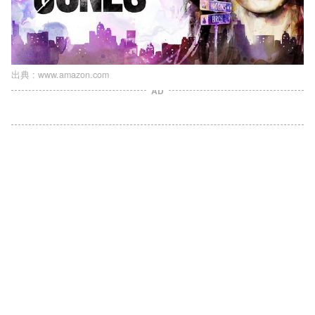
出典 :
www.amazon.com
AD