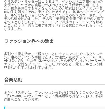
クリステン・リッターは１９８１年、ペンシルベニア州生まれの
女優です。のどかな農場でのびのびとした子供時代を過ごしまし
た。乗馬を許してもらえなかったため、彼女はジェイクという名
前の牛を飼ってそれに乗っていたそうです。 地元のショッピング
モールで母親とショッピングしていたところをスカウトされ、モ
デル活動を始めました。 その後、モデルの仕事で世界中の大都市
を転々としましたが、ニューヨークで演技のトレーニングを始め
たことにより、徐々にモデル業よりも女優業に力を入れるように
なりました。
ファッション界への進出
多彩な才能を活かして様々なことにチャレンジしているクリステ
ン。服のデザインを手掛けたり、女性に人気のブランド「ALICE
AND OLIVIA」とコラボレーションし自らデザインしたガーリーで
エッジーな靴をプロデュースしたりするなど、元モデルという経
歴を活かして大活躍しています。
音楽活動
またクリステンは、ファンション分野だけではなくロックバンド
「Ex vivian」のヴォーカルとして音楽活動も行なっており、作詞
作曲もこなしています。