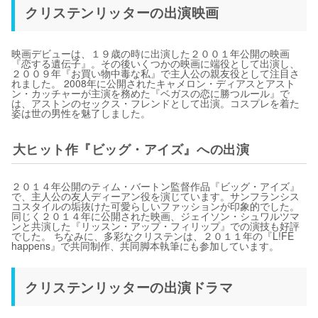
クリステンリッターの出演映画
映画デビューは、１９歳の時に出演した２００１年公開の映画
『恋する遺伝子』。その後いくつかの映画に端役として出演し、
２００９年『お買い物中毒な私』で主人公の親友役として注目さ
れました。 2008年に公開されたキャメロン・ディアスとアスト
ン・カッチャーが主演を務めた『ベガスの恋に勝つルール』で
は、アストンのセックス・フレンドとして出演。コスプレを着た
姿は世の男性を魅了しました。
大ヒット作『ビッグ・アイズ』への出演
２０１４年公開のティム・バートン監督作品『ビッグ・アイズ』
で、主人公の友人ディーアン役を演じています。サンフランシス
コスタイルの垢抜けた可愛らしいファッションが印象的でした。
同じく２０１４年に公開された映画、ジェイソン・シュワルツマ
ンと共演した『リッスン・アップ・フィリップ』での演技も好評
でした。 ちなみに、多彩なクリステンは、２０１１年の『L!FE
happens』で共同制作、共同脚本執筆にも参加しています。
クリステンリッターの出演ドラマ