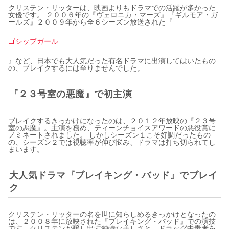
クリステン・リッターは、映画よりもドラマでの活躍が多かった
女優です。 ２００６年の『ヴェロニカ・マーズ』『ギルモア・ガ
ールズ』２００９年から全６シーズン放送された『
ゴシップガール
』など、日本でも大人気だった有名ドラマに出演してはいたもの
の、ブレイクするには至りませんでした。
『２３号室の悪魔』で初主演
ブレイクするきっかけになったのは、２０１２年放映の『２３号
室の悪魔』。主演を務め、ティーンチョイスアワードの悪役賞に
ノミネートされました。 しかしシーズン１こそ好調だったもの
の、シーズン２では視聴率が伸び悩み、ドラマは打ち切られてし
まいます。
大人気ドラマ『ブレイキング・バッド』でブレイ
ク
クリステン・リッターの名を世に知らしめるきっかけとなったの
は、２００８年に放映された『ブレイキング・バッド』での演技
です。クリステンが醸し出す独特な美しさと、ドラッグ中毒者を