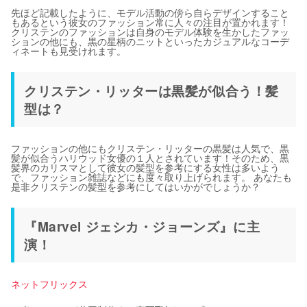
先ほど記載したように、モデル活動の傍ら自らデザインすること
もあるという彼女のファッション常に人々の注目が置かれます！
クリステンのファッションは自身のモデル体験を生かしたファッ
ションの他にも、黒の星柄のニットといったカジュアルなコーデ
ィネートも見受けれます。
クリステン・リッターは黒髪が似合う！髪
型は？
ファッションの他にもクリステン・リッターの黒髪は人気で、黒
髪が似合うハリウッド女優の１人とされています！そのため、黒
髪界のカリスマとして彼女の髪型を参考にする女性は多いよう
で、ファッション雑誌などにも度々取り上げられます。 あなたも
是非クリステンの髪型を参考にしてはいかがでしょうか？
『Marvel ジェシカ・ジョーンズ』に主
演！
ネットフリックス