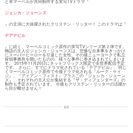
と米マーベルが共同制作する実写TVドラマ『
ジェシカ・ジョーンズ
』の主演に大抜擢されたクリステン・リッター！ このドラマは『
デアデビル
』に続く、マーベルコミック原作の実写TVシリーズ第２弾です。
物語の主人公ジェシカ・ジョーンズは、悲惨な出来事をきっかけ
にスーパーヒーローを引退した女性。その後ニューヨークで私立
探偵事務所を開いたものの、様々な事件に巻き込まれてしまいま
す。 2015年11月20日にネットフリックス限定で全世界配信予定
です。 さらに、すでにドラマ化されている『デアデビル』、同じ
くマーベルコミック原作で今後ドラマ化される『ルーク・ケイ
ジ』、『アイアン・フィスト』プラスこの『ジェシカ・ジョーン
ズ』、それぞれの主人公が集結する『ザ・ディフェンダーズ』の
制作も予定されています。 今後もクリステン・リッターの活躍か
ら目が離せません！
AD