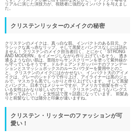
リアルに演じた演技力が、視聴者に強烈なインパクトを与えまし
た。
クリステンリッターのメイクの秘密
クリステンのメイクは、真っ白な肌、インパクトのある目元、ク
ラシックな真っ赤なリップ、そして黒髪とバングスなしには語れ
ません！ クリステンのメイク担当者曰く、とにかく「STRONG
AND MODERN」をイメージしながら作り上げているそう。 透き
通るような白い肌は、普段からサンスクリーンを塗って紫外線か
ら守っているそうです。ドルチェアンドガッバーナのファンデー
ションとスマッシュボックスのルースパウダーを愛用中とのこ
と。 クリステンのメイクにはかかせない、インパクト大のアイメ
イクは、グレーのシャドウで作り上げ、アイライナーは黒のジェ
ルで、マスカラも黒でしっかりと作り上げています。 そして黒髪
とバングス。日本ではメジャーですが、アメリカで前髪を作って
いる女性はかなり珍しいのです。「クリステンのようなバングス
を作ってみたい！」と女性誌で度々話題になっています。 前髪あ
りと前髪なしでは随分と印象が違いますね。
クリステン・リッターのファッションが可
愛い！