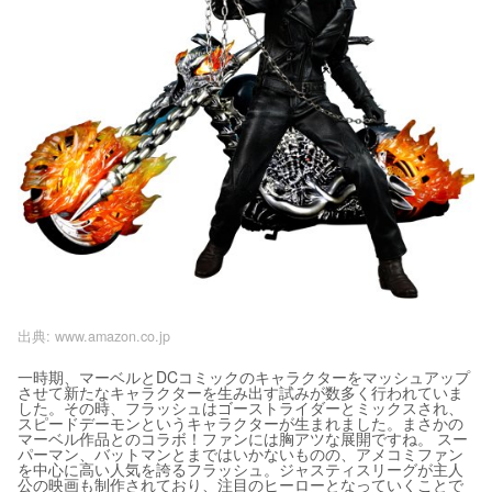
出典:
www.amazon.co.jp
一時期、マーベルとDCコミックのキャラクターをマッシュアップ
させて新たなキャラクターを生み出す試みが数多く行われていま
した。その時、フラッシュはゴーストライダーとミックスされ、
スピードデーモンというキャラクターが生まれました。まさかの
マーベル作品とのコラボ！ファンには胸アツな展開ですね。 スー
パーマン、バットマンとまではいかないものの、アメコミファン
を中心に高い人気を誇るフラッシュ。ジャスティスリーグが主人
公の映画も制作されており、注目のヒーローとなっていくことで