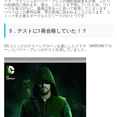
ース・フラッシュがバリー・アレンの婚約者殺害を計画、ふたり
の結婚式に現れます。彼は、このことを予測していたため、リバ
ースを返り討ちに。最後は首をへし折って殺害してしまいます。
バリーはこの事件以降、罪の意識に囚われることになります。コ
ミック史上最もダークなエピソードのひとつです。
3．テストに1発合格していた！？
DCコミックのグリーンアローンを基にしたドラマ『ARROW/アロ
ー』にバリー・アレンがゲスト出演していました。