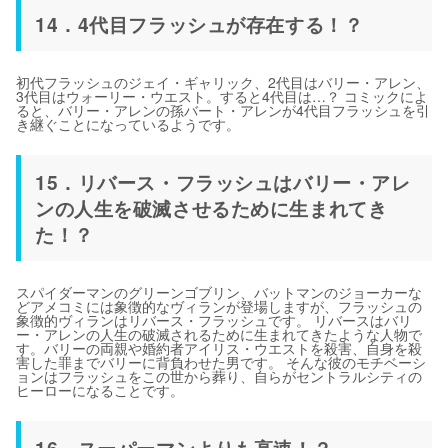
14．4代目フラッシュが存在する！？
初代フラッシュのジェイ・ギャリック、2代目はバリー・アレン、
3代目はウォーリー・ウエスト。すると4代目は…？ コミックによ
ると、バリー・アレンの孫バート・アレンが4代目フラッシュを引
き継ぐことになっているようです。
15．リバース・フラッシュはバリー・アレ
ンの人生を破滅させるために生まれてき
た！？
スパイダーマンのグリーンゴブリン、バットマンのジョーカーな
どアメコミには象徴的なヴィランが登場しますが、フラッシュの
象徴的ヴィランはリバース・フラッシュです。 リバースはバリ
ー・アレンの人生の破滅されるために生まれてきたような人物で
す。バリーの両親や婚約者アイリス・ウエストを殺害、自身を殺
害した罪までバリーに背負わせた男です。 そんな彼のモチベーシ
ョンはフラッシュをこの世から葬り、自らがセントラルシティの
ヒーローになることです。