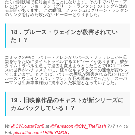
たりは闘技場で初対面することになります。その中でバリー・ア
レンはハル・ジョーダン（グリーン・ランタン）のリングをはめ
る展開があります。 この瞬間、フラッシュはグリーン・ランタン
のリングをはめた数少ないヒーローとなりました。
18．ブルース・ウェインが殺害されてい
た！？
コミックの中に、バリー・アレンがリバース・フラッシュから母
親を守るためにタイムトラベルするエピソードがあります。 彼が
タイムトラベルを通して過去を変えようとしたことでDCユニバー
スの世界がハチャメチャに、様々なキャラクターの運命が変わっ
てしまいます。 たとえば、バリーの両親が殺害される代わりにブ
ルース・ウェイン（バットマン）が死ぬ運命になったり、スーパ
ーマンは生涯軍事施設に拘束された状態となっていました。
19．旧映像作品のキャストが新シリーズに
カムバックしている！？
W/ 
@CW55starToriB
 at 
@Pensacon
@CW_TheFlash
 ?⚡? 17- 19 
Feb 
pic.twitter.com/TB55LYM6QQ