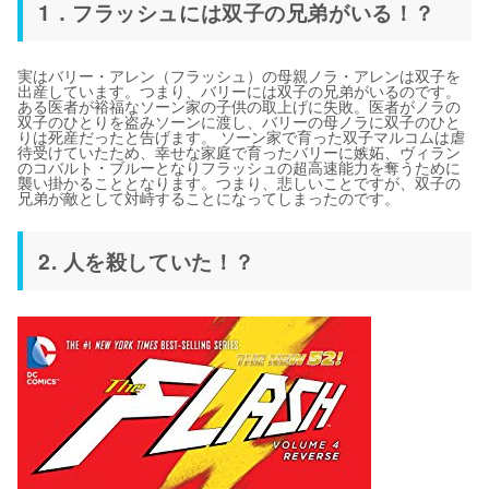
1．フラッシュには双子の兄弟がいる！？
実はバリー・アレン（フラッシュ）の母親ノラ・アレンは双子を
出産しています。つまり、バリーには双子の兄弟がいるのです。
ある医者が裕福なソーン家の子供の取上げに失敗。医者がノラの
双子のひとりを盗みソーンに渡し、バリーの母ノラに双子のひと
りは死産だったと告げます。 ソーン家で育った双子マルコムは虐
待受けていたため、幸せな家庭で育ったバリーに嫉妬、ヴィラン
のコバルト・ブルーとなりフラッシュの超高速能力を奪うために
襲い掛かることとなります。つまり、悲しいことですが、双子の
兄弟が敵として対峙することになってしまったのです。
2. 人を殺していた！？