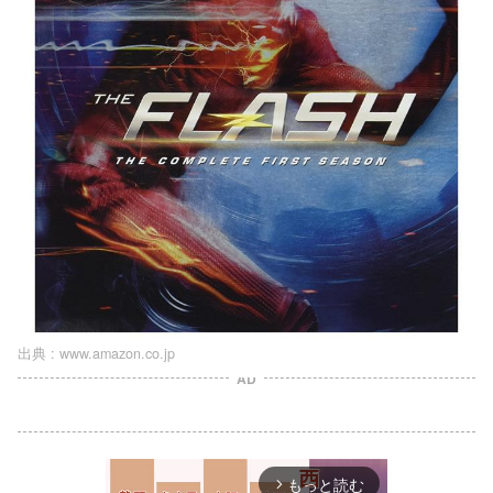
出典 :
www.amazon.co.jp
AD
もっと読む
arrow_forward_ios