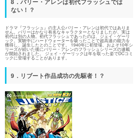
8．バリー・アレンは初代フラッシュでは
ない！？
ドラマ『フラッシュ』の主人公バリー・アレンは初代ではありま
せん。バリーはかなり有名なキャラクターとなりましたが、実は
初代は別の人物。初代フラッシュであったのは、ジェイ・ゲーリ
ック。実験中にハードウォーターを吸ったことで超高速の能力を
獲得し、誕生したとのことです。 1940年に初登場、およそ10年シ
リーズが続いた後にバリー・アレンのフラッシュシリーズの連載
が開始されました。 ジェイ・ゲーリックは年を取った姿でDCコミ
ックに登場することがあります。
9．リブート作品成功の先駆者！？