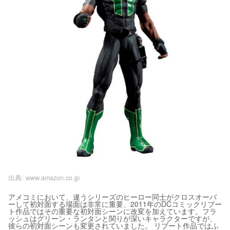
出典:
www.amazon.co.jp
アメコミにおいて、違うシリーズのヒーロー同士がクロスオーバ
ーして初対面する場面は非常に重要、2011年のDCコミックリブー
ト作品ではその重要な初対面シーンに改変を加えています。フラ
ッシュはグリーン・ランタンと関りが深いキャラクターですが、
彼らの初対面シーンも変更されていました。 リブート作品ではふ