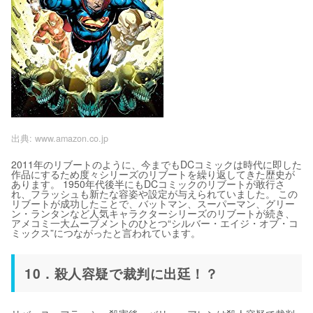
出典:
www.amazon.co.jp
2011年のリブートのように、今までもDCコミックは時代に即した
作品にするため度々シリーズのリブートを繰り返してきた歴史が
あります。 1950年代後半にもDCコミックのリブートが敢行さ
れ、フラッシュも新たな容姿や設定が与えられていました。 この
リブートが成功したことで、バットマン、スーパーマン、グリー
ン・ランタンなど人気キャラクターシリーズのリブートが続き、
アメコミ一大ムーブメントのひとつ“シルバー・エイジ・オブ・コ
ミックス”につながったと言われています。
10．殺人容疑で裁判に出廷！？