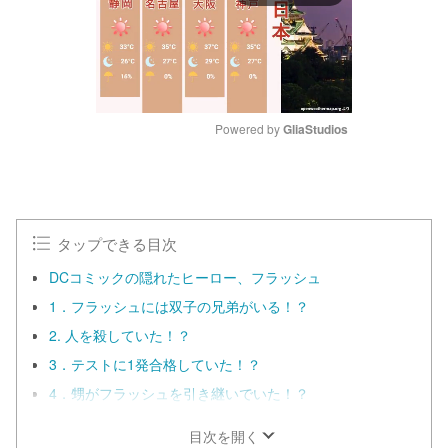
Powered by 
GliaStudios
M
u
t
e
タップできる目次
DCコミックの隠れたヒーロー、フラッシュ
1．フラッシュには双子の兄弟がいる！？
2. 人を殺していた！？
3．テストに1発合格していた！？
4．甥がフラッシュを引き継いでいた！？
目次を開く