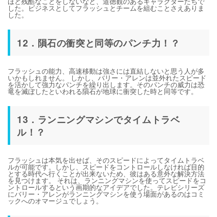
ほど残酷なことをしないなど、道徳観のあるキャラクターたちで
した。ビジネスとしてフラッシュとチームを組むことさえありま
した。
12．隕石の衝突と同等のパンチ力！？
フラッシュの能力、高速移動は強さには直結しないと思う人が多
いかもしれません。 しかし、バリー・アレンは並外れたスピード
を活かして強力なパンチを繰り出します。そのパンチの威力は恐
竜を滅ぼしたといわれる隕石が地球に衝突した時と同等です。
13．ランニングマシンでタイムトラベ
ル！？
フラッシュは本気を出せば、そのスピードによってタイムトラベ
ルが可能です。しかし、スピードをコントロールしなければ目的
とする時代へ行くことが出来ないため、彼はある意外な解決方法
を見つけます。 それは、ランニングマシンを使ってスピードをコ
ントロールするという画期的なアイデアでした。テレビシリーズ
にバリー・アレンがランニングマシンを使う場面があるのはコミ
ックへのオマージュでしょう。