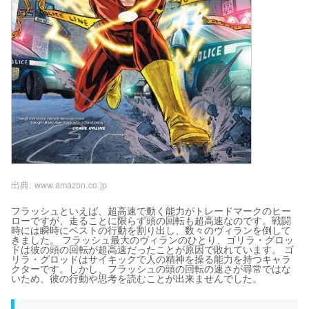
出典:
www.amazon.co.jp
フラッシュといえば、超高速で動く能力がトレードマークのヒー
ローですが、走ることに限らず頭の回転も超高速なのです。戦闘
時には瞬時にベストの行動を割り出し、数々のヴィランを倒して
きました。 フラッシュ最大のヴィランのひとり、ゴリラ・グロッ
ドは彼の頭の回転が超高速だったことが原因で敗れています。 ゴ
リラ・グロッドはサイキックで人の精神を操る能力を持つキャラ
クターです。しかし、フラッシュの頭の回転の速さが尋常ではな
いため、彼の行動や思考を読むことが出来ませんでした。