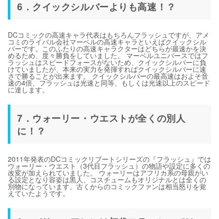
6．クイックシルバーよりも高速！？
DCコミックの高速キャラ代表はもちろんフラッシュですが、アメ
コミのライバル会社マーベルの高速キャラといえばクイックシル
バーです。このふたりの高速キャラクターはどちらが最速かを決
めるため、度々勝負をしていました。 マーベルユニバースではフ
ラッシュはスピードフォースがないため、クイックシルバーに負
けていましたが、本来の実力を発揮すればクイックシルバーに速
さで勝ることが出来ます。 クイックシルバーの最高速はおよそ音
速の4倍、フラッシュは光速と同等、もしくは光速以上のスピード
に達します。
7．ウォーリー・ウエストが全くの別人
に！？
2011年発表のDCコミックリブートシリーズの『フラッシュ』では
ウォーリー・ウエスト（3代目フラッシュ）の物語や設定に多くの
改変が加えられていました。 ウォーリーはアフリカ系の母親がい
る設定となり容姿は黒人、コスチュームもオリジナルとは全くの
別物になっています。古くからのコミックファンは相当怒りを覚
えていたようです。