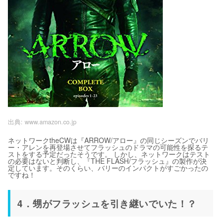
出典:
www.amazon.co.jp
ネットワークtheCWは『ARROW/アロー』の同じシーズンでバリ
ー・アレンを再登場させてフラッシュのドラマの可能性を探るテ
ストをする予定だったそうです。 しかし、ネットワークはテスト
の必要はないと判断し、『THE FLASH/フラッシュ』の製作が決
定しています。そのくらい、バリーのインパクトがすごかったの
ですね！
4．甥がフラッシュを引き継いでいた！？