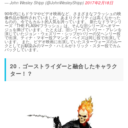
— John Wesley Shipp (@JohnWesleyShipp)
2017年2月18日
90年代にもドラマやビデオ映画など、さまざまなフラッシュの映
像作品が制作されていました。あまりクオリティは高くなかった
ものの、今でもカルト的人気を誇っています。 新たなドラマシリ
ーズ『THE FLASH/フラッシュ』は、そんな旧シリーズへオマー
ジュを捧げています。 たとえば、旧シリーズでバリー・アレンを
演じていたジョン・ウェズリー・シップがバリーの父ヘンリー役
で出演、ティナ・マギー役アマンダ・ペイズは同じ役で出演して
います。 また、ビデオ映画に出演していたスターウォーズのルー
クとしてお馴染みのマーク・ハミルがトリック・スター役でカム
バックしています。
20．ゴーストライダーと融合したキャラク
ター！？