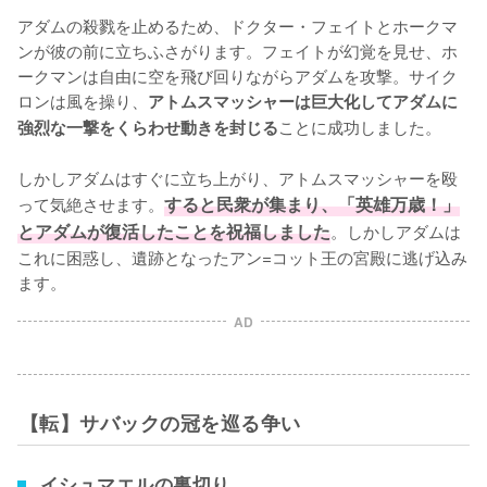
アダムの殺戮を止めるため、ドクター・フェイトとホークマ
ンが彼の前に立ちふさがります。フェイトが幻覚を見せ、ホ
ークマンは自由に空を飛び回りながらアダムを攻撃。サイク
ロンは風を操り、
アトムスマッシャーは巨大化してアダムに
ことに成功しました。

強烈な一撃をくらわせ動きを封じる
しかしアダムはすぐに立ち上がり、アトムスマッシャーを殴
って気絶させます。
すると民衆が集まり、「英雄万歳！」
とアダムが復活したことを祝福しました
。しかしアダムは
これに困惑し、遺跡となったアン=コット王の宮殿に逃げ込み
ます。
AD
【転】サバックの冠を巡る争い
イシュマエルの裏切り