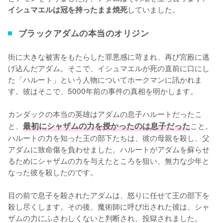
していました。
イシュマエルは冠を持ったまま焼死
ブラックアダムの本当のオリジン
街に大きな被害をもたらした罪悪感に苛まれ、再び宮殿に逃
げ込んだアダム。そこで、イシュマエルが死の直前に口にし
た「ハルート」という人物についてホークマンに訊かれま
す。彼はそこで、5000年前の事件の真相を明かします。

カンダックの本当の英雄はアダムの息子ハルートだったこ
と、
最初にシャザムの力を授かったのは息子だった
こと。
ハルートの力を知った王の部下たちは、彼の母親を殺し、父
アダムに致命傷を負わせました。ハルートがアダムを蘇らせ
るためにシャザムの力を与えたところを狙い、無力な少年と
なった彼を殺したのです。

目の前で息子を殺されたアダムは、怒りに任せて王の部下を
殺し尽くします。その後、魔術師に呼び出された彼は、シャ
ザムの力にふさわしくないと判断され、投獄されました。
