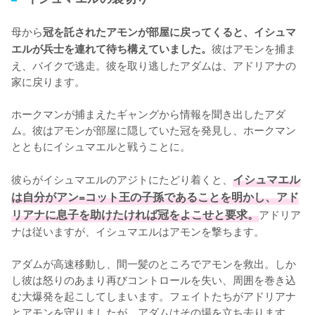
母から
冠を託されたアモンが部屋に戻ってくると、イシュマ
彼はアモンを捕ま
エルが兵士を連れて待ち構えていました。
え、バイクで逃走。彼を取り逃したアダムは、アドリアナの
家に戻ります。

ホークマンが捕まえたギャングから情報を聞き出したアダ
ム。彼はアモンが部屋に隠していた冠を発見し、ホークマン
とともにイシュマエルと戦うことに。

彼らがイシュマエルのアジトにたどり着くと、
イシュマエル
は自分がアン=コット王の子孫であることを明かし、アド
リアナに息子を助けたければ冠をよこせと要求。
アドリア
ナは従いますが、イシュマエルはアモンを撃ちます。

アダムが高速移動し、間一髪のところでアモンを救出。しか
し彼は怒りのあまり再びコントロールを失い、周囲を巻き込
む大爆発を起こしてしまいます。フェイトたちがアドリアナ
とアモンを守りましたが、アダムはその場を立ち去ります。