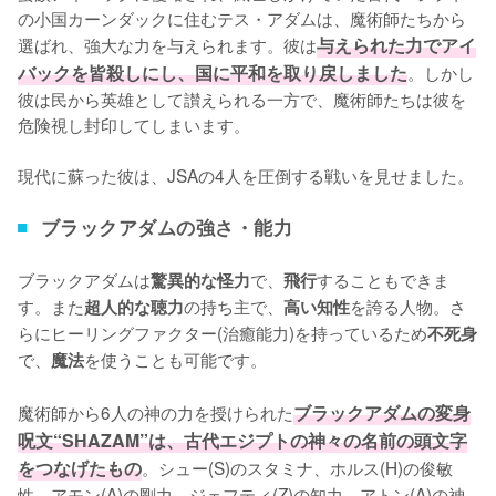
の小国カーンダックに住むテス・アダムは、魔術師たちから
選ばれ、強大な力を与えられます。彼は
与えられた力でアイ
バックを皆殺しにし、国に平和を取り戻しました
。しかし
彼は民から英雄として讃えられる一方で、魔術師たちは彼を
危険視し封印してしまいます。

現代に蘇った彼は、JSAの4人を圧倒する戦いを見せました。
ブラックアダムの強さ・能力
ブラックアダムは
で、
することもできま
驚異的な怪力
飛行
す。また
の持ち主で、
を誇る人物。さ
超人的な聴力
高い知性
らにヒーリングファクター(治癒能力)を持っているため
不死身
で、
を使うことも可能です。

魔法
魔術師から6人の神の力を授けられた
ブラックアダムの変身
呪文“SHAZAM”は、古代エジプトの神々の名前の頭文字
をつなげたもの
。シュー(S)のスタミナ、ホルス(H)の俊敏
性、アモン(A)の剛力、ジェフティ(Z)の知力、アトン(A)の神