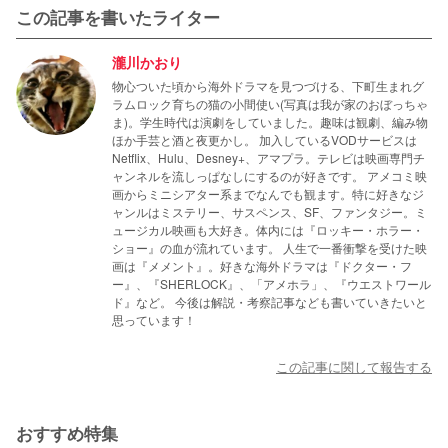
ブラックアダムはシャザムの宿敵
とされています。同じ
この記事を書いたライター
もともとは同年7月公開予定となっていましたが、コロナ
魔術師から能力を授かった2人は、同じ呪文で変身。しか
禍などさまざまな事情により3ヶ月後ろ倒しになりまし
し性格は正反対と言えるでしょう。

瀧川かおり
た。
物心ついた頃から海外ドラマを見つづける、下町生まれグ
1940年代のコミックでは、ブラックアダムがシャザム(当
ラムロック育ちの猫の小間使い(写真は我が家のおぼっちゃ
時の名前はキャプテン・マーベル)ことビリー・バットソン
ま)。学生時代は演劇をしていました。趣味は観劇、編み物
の両親を殺害したため、2人は対立するようになりまし
ほか手芸と酒と夜更かし。 加入しているVODサービスは
Netflix、Hulu、Desney+、アマプラ。テレビは映画専門チ
た。
ャンネルを流しっぱなしにするのが好きです。 アメコミ映
画からミニシアター系までなんでも観ます。特に好きなジ
ャンルはミステリー、サスペンス、SF、ファンタジー。ミ
ュージカル映画も大好き。体内には『ロッキー・ホラー・
ショー』の血が流れています。 人生で一番衝撃を受けた映
画は『メメント』。好きな海外ドラマは『ドクター・フ
ー』、『SHERLOCK』、「アメホラ」、『ウエストワール
ド』など。 今後は解説・考察記事なども書いていきたいと
思っています！
この記事に関して報告する
おすすめ特集