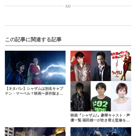
AD
この記事に関連する記事
【ネタバレ】シャザムは別名キャプ
テン・マーベル？映画〜原作版まで
徹底解説してみた
映画『シャザム!』豪華キャスト・声
優一覧 福田雄一が吹き替え監修を担
う