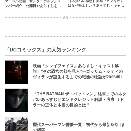
【ネタバレ感想】実写『ピノキオ』
マーベル映画「サンダーボルツ」メ
はなぜ炎上した？あらすじ・キャス
ンバー紹介！公開日やあらすじを予
トから映画の伝えたメッセージを紐
習！見るべき作品も！
解く
AD
「DCコミックス」の人気ランキング
映画『クレイフェイス』あらすじ・キャスト解
説！"その恐怖の顔を見ろ"—ゴッサム・シティの
ヴィランが誕生するまでの戦慄の物語が2026年10
月公開
「THE BATMAN ザ・バットマン」結末までのネタ
バレあらすじとエンドクレジット解説・考察 リド
ラーの正体と本当の目的とは？
歴代スーパーマン俳優一覧！初代から最新8代目ま
で網羅