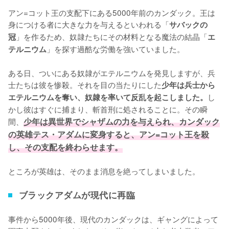
アン=コット王の支配下にある5000年前のカンダック。王は
身につける者に大きな力を与えるといわれる「
サバックの
」を作るため、奴隷たちにその材料となる魔法の結晶「
冠
エ
」を探す過酷な労働を強いていました。

テルニウム
ある日、ついにある奴隷がエテルニウムを発見しますが、兵
士たちは彼を惨殺。それを目の当たりにした
少年は兵士から
し
エテルニウムを奪い、奴隷を率いて反乱を起こしました。
かし彼はすぐに捕まり、斬首刑に処されることに。その瞬
間、
少年は異世界でシャザムの力を与えられ、カンダック
の英雄テス・アダムに変身すると、アン=コット王を殺
し、その支配を終わらせます。
ところが英雄は、そのまま消息を絶ってしまいました。
ブラックアダムが現代に再臨
事件から5000年後、現代のカンダックは、ギャングによって