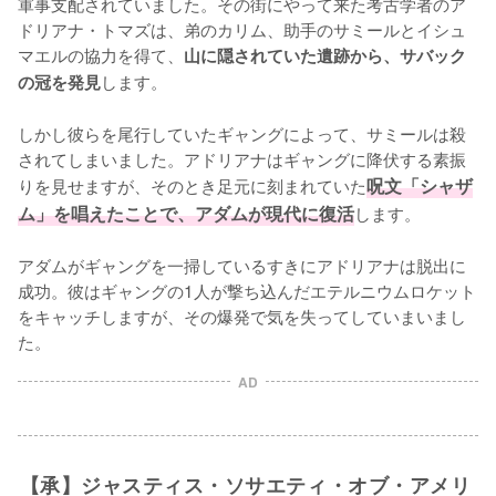
軍事支配されていました。その街にやって来た考古学者のア
ドリアナ・トマズは、弟のカリム、助手のサミールとイシュ
マエルの協力を得て、
山に隠されていた遺跡から、サバック
します。

の冠を発見
しかし彼らを尾行していたギャングによって、サミールは殺
されてしまいました。アドリアナはギャングに降伏する素振
りを見せますが、そのとき足元に刻まれていた
呪文「シャザ
ム」を唱えたことで、アダムが現代に復活
します。

アダムがギャングを一掃しているすきにアドリアナは脱出に
成功。彼はギャングの1人が撃ち込んだエテルニウムロケット
をキャッチしますが、その爆発で気を失ってしていまいまし
た。
AD
【承】ジャスティス・ソサエティ・オブ・アメリ