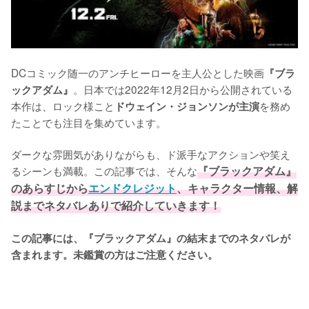
DCコミック随一のアンチヒーローを主人公とした映画
『ブラ
。日本では2022年12月2日から公開されている
ックアダム』
本作は、ロック様こと
を務め
ドウェイン・ジョンソンが主演
たことでも注目を集めています。

ダークな雰囲気がありながらも、ド派手なアクションや笑え
るシーンも満載。この記事では、そんな
『ブラックアダム』
のあらすじから
エンドクレジット
、キャラクター情報、解
説までネタバレありで紹介していきます！
この記事には、『ブラックアダム』の結末までのネタバレが
含まれます。未鑑賞の方はご注意ください。