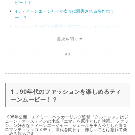
ビー！？
4．ティーンエージャーが次々に殺害される名作ホラ
ー！？
5．シェークスピアの戯曲が基になったティーンムービ
ー！？
目次を開く
AD
1．90年代のファッションを楽しめるティ
ーンムービー！？
1995年公開、エイミー・ヘッカーリング監督『クルーレス』はジ
ェーン・オースティンの小説『エマ』を原作とした映画。 ファッ
ション好きなティーンエージャー、シェールを主人公とした青春
ロマンティックコメディ、世代を問わず、難しいことは忘れて楽
しめる作品です。