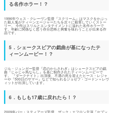
る名作ホラー！？
1996年ウェス・クレーヴン監督『スクリーム』はマスクをかぶっ
た殺人鬼がティーンエージャーたちを次々に殺害していくストー
リー。 今作はスリルとエンタテイメントに溢れた名作ホラーで
す。年齢に関係なく思う存分恐怖と興奮を味わうことが出来る作
品です。
5．シェークスピアの戯曲が基になったテ
ィーンムービー！？
ジル・ジュンガー監督『恋のからさわぎ』はシェークスピアの戯
曲『じゃじゃ馬ならし』を基に制作されたティーンムービーで
す。 『ダークナイト』出演後、不遇の死を迎えたヒース・レジャ
ーや『500日のサマー』などで知られるジョゼフ・ゴードン＝レヴ
ィットが出演しています。
6．もしも17歳に戻れたら！？
2009年バー・スティアーズ監督、ザック・エフロン主演『セブン