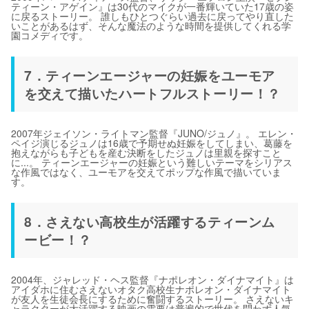
ティーン・アゲイン』は30代のマイクが一番輝いていた17歳の姿
に戻るストーリー。 誰しもひとつぐらい過去に戻ってやり直した
いことがあるはず、そんな魔法のような時間を提供してくれる学
園コメディです。
7．ティーンエージャーの妊娠をユーモア
を交えて描いたハートフルストーリー！？
2007年ジェイソン・ライトマン監督『JUNO/ジュノ』。 エレン・
ペイジ演じるジュノは16歳で予期せぬ妊娠をしてしまい、葛藤を
抱えながらも子どもを産む決断をしたジュノは里親を探すこと
に...。 ティーンエージャーの妊娠という難しいテーマをシリアス
な作風ではなく、ユーモアを交えてポップな作風で描いていま
す。
8．さえない高校生が活躍するティーンム
ービー！？
2004年、ジャレッド・ヘス監督『ナポレオン・ダイナマイト』は
アイダホに住むさえないオタク高校生ナポレオン・ダイナマイト
が友人を生徒会長にするために奮闘するストーリー。 さえないキ
ャラクターが大活躍する映画の需要は普遍的で世代を問わず人気