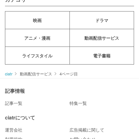
映画
ドラマ
アニメ・漫画
動画配信サービス
ライフスタイル
電子書籍
ciatr
動画配信サービス
4ページ目
記事情報
記事一覧
特集一覧
ciatrについて
運営会社
広告掲載に関して