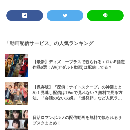
「動画配信サービス」の人気ランキング
【最新】ディズニープラスで観られるエロいR指定
作品6選！AV(アダルト動画)は配信してる？
【保存版】『探偵！ナイトスクープ』の神回まと
め！見逃し配信はTVerで見れない？無料で見る方
法、「会話のない夫婦」「爆発卵」など人気ラン
キング
日活ロマンポルノの配信動画を無料で観られるサ
ブスクまとめ！