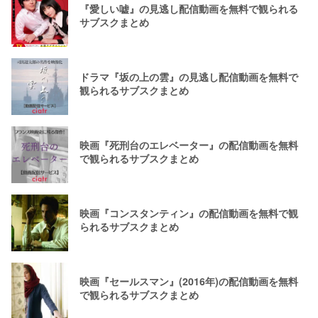
『愛しい嘘』の見逃し配信動画を無料で観られる
サブスクまとめ
ドラマ『坂の上の雲』の見逃し配信動画を無料で
観られるサブスクまとめ
映画『死刑台のエレベーター』の配信動画を無料
で観られるサブスクまとめ
映画『コンスタンティン』の配信動画を無料で観
られるサブスクまとめ
映画『セールスマン』(2016年)の配信動画を無料
で観られるサブスクまとめ