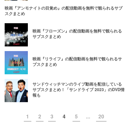
映画『アンモナイトの目覚め』の配信動画を無料で観られるサブ
スクまとめ
映画『フローズン』の配信動画を無料で観られる
サブスクまとめ
映画『リライフ』の配信動画を無料で観られるサ
ブスクまとめ
サンドウィッチマンのライブ動画を配信している
サブスクまとめ！「サンドライブ 2023」のDVD情
報も
1
2
3
4
5
...
20