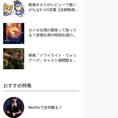
映画オタクがレビューで使い
がちな5つの言葉【自称映画オ
タクが解説】
カメオ出演の意味って知って
る？友情出演や特別出演の違
いとともに解説してみた
映画「トワイライト・ウォリ
アーズ」キャスト相関図＆登
場人物一覧！【決戦！九龍城
砦】
おすすめ特集
Netflixで次何観る？