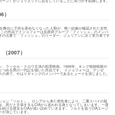
カーン）がジュリエットに恋をしていることに気づかず結婚します。
6）
来を舞台に子供を産めなくなった人類が、唯一妊娠が確認された女性
 この作品でイジョフォーは反政府グループ「フィッシュ」のメンバ
オの元妻で「フィッシュ」のリーダー、ジュリアンに次ぐ実力者です
（2007）
、ラッセル・クロウ主演の犯罪映画。1968年、キング牧師暗殺や
りつめる男の一代記を描いた作品です。 イジョフォーは、デンゼ
スの弟で、やはりギャングのメンバーであるヒューイを演じました。
ション『ソルト』。 ロシアから来た密告者により、二重スパイの疑
は、罠だと主張するもCIAから追われる身となってしまいます。一度
続ける彼女をCIAが追い詰めていきます。 ソルトを追うCIAエージ
ーが演じています。