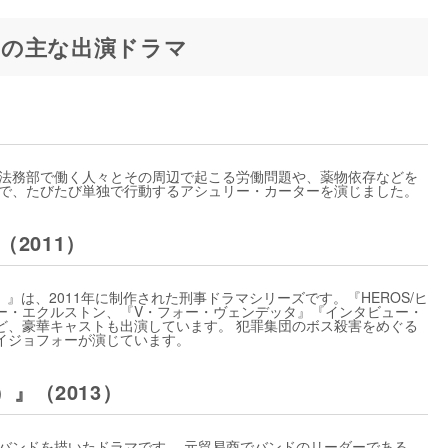
の主な出演ドラマ
会社の法務部で働く人々とその周辺で起こる労働問題や、薬物依存などを
士で、たびたび単独で行動するアシュリー・カーターを演じました。
』（2011）
（原題）』は、2011年に制作された刑事ドラマシリーズです。『HEROS/ヒ
ー・エクルストン、『V・フォー・ヴェンデッタ』『インタビュー・
ど、豪華キャストも出演しています。 犯罪集団のボス殺害をめぐる
イジョフォーが演じています。
原題）』（2013）
ズバンドを描いたドラマです。 元貿易商でバンドのリーダーである、