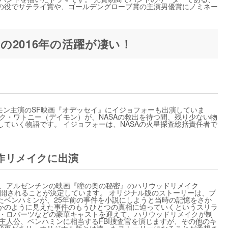
の役でサテライ賞や、ゴールデングローブ賞の主演男優賞にノミネー
の2016年の活躍が凄い！
イモン主演のSF映画『オデッセイ』にイジョフォーも出演していま
ク・ワトニー（デイモン）が、NASAの救出を待つ間、残り少ない物
ていく物語です。 イジョフォーは、NASAの火星探査総括責任者で
作リメイクに出演
た、アルゼンチンの映画『瞳の奥の秘密』のハリウッドリメイク
が2016年に公開されることが決定しています。 オリジナル版のストーリーは、ブ
たベンハミンが、25年前の事件を小説にしようと当時の記憶をさか
かのように見えた事件のもうひとつの真相に迫っていくというスリラ
ア・ロバーツなどの豪華キャストを迎えて、ハリウッドリメイクが制
主人公、ベンハミンに相当するFBI捜査官を演じますが、その他のキ