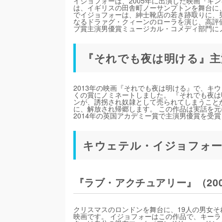
イジョフォーは、2005年に出演した映画『キ
は、イギリスの田舎町ノーサンプトンを舞台に
でイジョフォーは、紳士靴店の若き跡取りに、
なるドラァグ・クィーンのローラを演じ、高評
ブ賞主演男優賞ミュージカル・コメディ部門に
『それでも夜は明ける』主
2013年の映画『それでも夜は明ける』で、キ
くの賞にノミネートしました。 『それでも夜は
ンが、誘拐され奴隷として売られてしまうこと
に、解放され帰郷します。 この作品は実話を
2014年の英国アカデミー賞で主演男優賞を受
キウェテル・イジョフォー
『ラブ・アクチュアリー』（200
クリスマスのロンドンを舞台に、19人の男女
映画です。 イジョフォーはこの作品で、キー