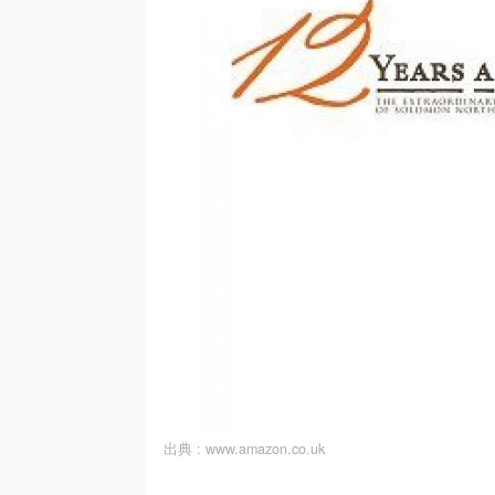
出典 :
www.amazon.co.uk