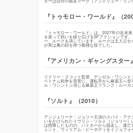
ターは自分の親友マーク（アンドリュー・リン
『トゥモロー・ワールド』（200
『トゥモロー・ワールド』は、2027年の近未
を巡って戦いを繰り広げるSFアクションです。
ー、ルークを演じています。ルークは主人公セ
が実は裏の顔を持つ複雑な役でした。
『アメリカン・ギャングスター』
リドリー・スコット監督、デンゼル・ワシントン
ベトナム戦争を背景に、運転手から麻薬王へ登
ル・ワシントン演じる麻薬王フランク・ルーカ
『ソルト』（2010）
アンジェリーナ・ジョリー主演のスパイ・アク
いをかけられたイヴリン・ソルト（ジョリー）
は投降したものの、パトカーから脱走し、逃亡を
ェント、ウィリアム・ピーボディをイジョフォ