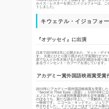
ルイス・レスターを演じたイジョフォーは、こ
トしました。
キウェテル・イジョフォー
『オデッセイ』に出演
日本で2016年2月に公開された、マット・デ
す。 火星にひとり取り残された宇宙飛行士マー
資でなんとか生き延びるため試行錯誤を繰り返し
あるヴィンセント・カプーアを演じています。
アカデミー賞外国語映画賞受賞
2010年にアカデミー賞外国語映画賞を受賞し
『Secret in Their Eyes（原題）』
エノスアイレスの連邦刑事裁判所を定年退職し
のぼるうち、新たな謎が浮上し、一見解決した
ー映画です。 ニコール・キッドマン、ジュリ
作されました。 イジョフォーはオリジナル版の