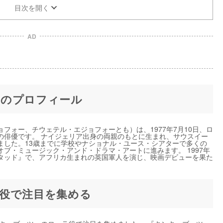
目次を開く
AD
ーのプロフィール
フォー、チウェテル・エジョフォーとも）は、1977年7月10日、ロ
の俳優です。 ナイジェリア出身の両親のもとに生まれ、サウスイー
ました。13歳までに学校やナショナル・ユース・シアターで多くの
ブ・ミュージック・アンド・ドラマ・アートに進みます。 1997年
タッド』で、アフリカ生まれの英国軍人を演じ、映画デビューを果た
役で注目を集める