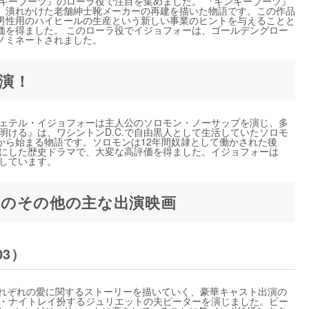
ンキーブーツ』のローラ役で注目を集めました。 『キンキーブーツ』
、潰れかけた老舗紳士靴メーカーの再建を描いた物語です。この作品
男性用のハイヒールの生産という新しい事業のヒントを与えることと
価を得ました。 このローラ役でイジョフォーは、ゴールデングロー
ノミネートされました。
演！
ウェテル・イジョフォーは主人公のソロモン・ノーサップを演じ、多
明ける』は、ワシントンD.C.で自由黒人として生活していたソロモ
から始まる物語です。ソロモンは12年間奴隷として働かされた後
元にした歴史ドラマで、大変な高評価を得ました。イジョフォーは
賞しています。
のその他の主な出演映画
3）
それぞれの愛に関するストーリーを描いていく、豪華キャスト出演の
ラ・ナイトレイ扮するジュリエットの夫ピーターを演じました。ピー