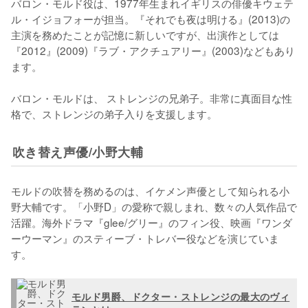
バロン・モルド役は、1977年生まれイギリスの俳優キウェテ
ル・イジョフォーが担当。『それでも夜は明ける』(2013)の
主演を務めたことが記憶に新しいですが、出演作としては
『2012』(2009)『ラブ・アクチュアリー』(2003)などもあり
ます。 

バロン・モルドは、 ストレンジの兄弟子。非常に真面目な性
格で、ストレンジの弟子入りを支援します。
吹き替え声優/小野大輔
モルドの吹替を務めるのは、イケメン声優として知られる小
野大輔です。「小野D」の愛称で親しまれ、数々の人気作品で
活躍。海外ドラマ『glee/グリー』のフィン役、映画『ワンダ
ーウーマン』のスティーブ・トレバー役などを演じていま
す。
モルド男爵、ドクター・ストレンジの最大のヴィ