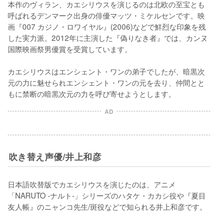
本作のヴィラン、カエシリウスを演じるのは北欧の至宝とも
呼ばれるデンマーク出身の俳優マッツ・ミケルセンです。映
画『007 カジノ・ロワイヤル』(2006)などで鮮烈な印象を残
した実力派。2012年に主演した『偽りなき者』では、カンヌ
国際映画祭男優賞を受賞しています。

カエシリウスはエンシェント・ワンの弟子でしたが、暗黒次
元の力に魅せられエンシェント・ワンの元を去り、仲間とと
もに禁断の暗黒次元の力を呼び寄せようとします。
AD
吹き替え声優/井上和彦
日本語吹替版でカエシリウスを演じたのは、アニメ
「NARUTO -ナルト-」シリーズのハタケ・カカシ役や『夏目
友人帳』のニャンコ先生/斑役などで知られる井上和彦です。